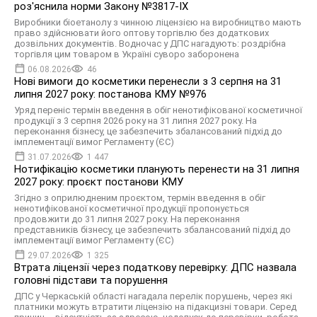
роз'яснила норми Закону №3817-IX
Виробники біоетанолу з чинною ліцензією на виробництво мають
право здійснювати його оптову торгівлю без додаткових
дозвільних документів. Водночас у ДПС нагадують: роздрібна
торгівля цим товаром в Україні суворо заборонена
06.08.2026
46
Нові вимоги до косметики перенесли з 3 серпня на 31
липня 2027 року: постанова КМУ №976
Уряд переніс термін введення в обіг ненотифікованої косметичної
продукції з 3 серпня 2026 року на 31 липня 2027 року. На
переконання бізнесу, це забезпечить збалансований підхід до
імплементації вимог Регламенту (ЄС)
31.07.2026
1 447
Нотифікацію косметики планують перенести на 31 липня
2027 року: проєкт постанови КМУ
Згідно з оприлюдненим проєктом, термін введення в обіг
ненотифікованої косметичної продукції пропонується
продовжити до 31 липня 2027 року. На переконання
представників бізнесу, це забезпечить збалансований підхід до
імплементації вимог Регламенту (ЄС)
29.07.2026
1 325
Втрата ліцензії через податкову перевірку: ДПС назвала
головні підстави та порушення
ДПС у Черкаській області нагадала перелік порушень, через які
платники можуть втратити ліцензію на підакцизні товари. Серед