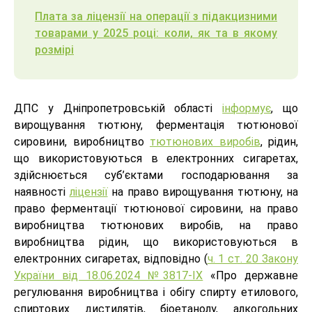
Плата за ліцензії на операції з підакцизними
товарами у 2025 році: коли, як та в якому
розмірі
ДПС у Дніпропетровській області
інформує
, що
вирощування тютюну, ферментація тютюнової
сировини, виробництво
тютюнових виробів
, рідин,
що використовуються в електронних сигаретах,
здійснюється суб’єктами господарювання за
наявності
ліцензії
на право вирощування тютюну, на
право ферментації тютюнової сировини, на право
виробництва тютюнових виробів, на право
виробництва рідин, що використовуються в
електронних сигаретах, відповідно (
ч. 1 ст. 20 Закону
України від 18.06.2024 №3817-ІХ
«Про державне
регулювання виробництва і обігу спирту етилового,
спиртових дистилятів, біоетанолу, алкогольних