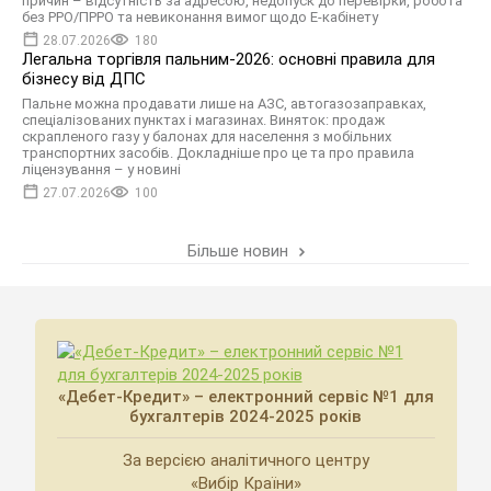
причин – відсутність за адресою, недопуск до перевірки, робота
без РРО/ПРРО та невиконання вимог щодо Е-кабінету
28.07.2026
180
Легальна торгівля пальним-2026: основні правила для
бізнесу від ДПС
Пальне можна продавати лише на АЗС, автогазозаправках,
спеціалізованих пунктах і магазинах. Виняток: продаж
скрапленого газу у балонах для населення з мобільних
транспортних засобів. Докладніше про це та про правила
ліцензування – у новині
27.07.2026
100
Більше новин
«Дебет-Кредит» – електронний сервіс №1 для
бухгалтерів 2024-2025 років
За версією аналітичного центру
«Вибір Країни»