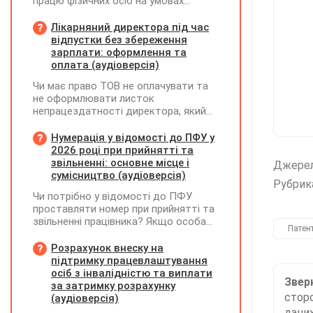
працю фізичних осіб на умовах
трудового договору (контракту) або
на інших умовах, передбачених
Лікарняний директора під час
законодавством, Додаток Д1/
відпустки без збереження
Додаток ФІЗ-Д1 за відповідний
зарплати: оформлення та
період не подається
оплата (аудіоверсія)
Чи має право ТОВ не оплачувати та
не оформлювати листок
непрацездатності директора, який
перебуває у відпустці без
збереження заробітної плати під час
Нумерація у відомості до ПФУ у
призупинення діяльності
2026 році при прийнятті та
підприємства?
звільненні: основне місце і
Джере
сумісництво (аудіоверсія)
Рубрик
Чи потрібно у відомості до ПФУ
проставляти номер при прийнятті та
звільненні працівника? Якщо особа
Патен
одночасно працювала за основним
місцем роботи та за сумісництвом,
Розрахунок внеску на
чи рахується це як два роботодавці?
підтримку працевлаштування
осіб з інвалідністю та виплати
Зверн
за затримку розрахунку
сторо
(аудіоверсія)
даних