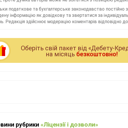
льки податкове та бухгалтерське законодавство постійно
дену інформацію як довідкову та звертатися за індивідуа
ь. Редакція здійснює модерацію коментарів відповідно до 
Оберiть свiй пакет вiд «Дебету-Кре
на мiсяць
безкоштовно!
овини рубрики
«Ліцензії і дозволи»