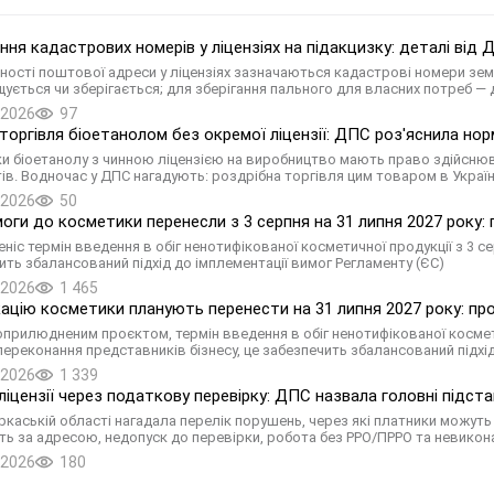
ння кадастрових номерів у ліцензіях на підакцизку: деталі від
тності поштової адреси у ліцензіях зазначаються кадастрові номери зе
щується чи зберігається; для зберігання пального для власних потреб — 
.2026
97
торгівля біоетанолом без окремої ліцензії: ДПС роз'яснила но
и біоетанолу з чинною ліцензією на виробництво мають право здійснюв
ів. Водночас у ДПС нагадують: роздрібна торгівля цим товаром в Украї
.2026
50
моги до косметики перенесли з 3 серпня на 31 липня 2027 року
ніс термін введення в обіг ненотифікованої косметичної продукції з 3 се
ить збалансований підхід до імплементації вимог Регламенту (ЄС)
.2026
1 465
ацію косметики планують перенести на 31 липня 2027 року: п
 оприлюдненим проєктом, термін введення в обіг ненотифікованої косме
 переконання представників бізнесу, це забезпечить збалансований підхі
.2026
1 339
ліцензії через податкову перевірку: ДПС назвала головні підст
ркаській області нагадала перелік порушень, через які платники можуть 
сть за адресою, недопуск до перевірки, робота без РРО/ПРРО та невикон
.2026
180