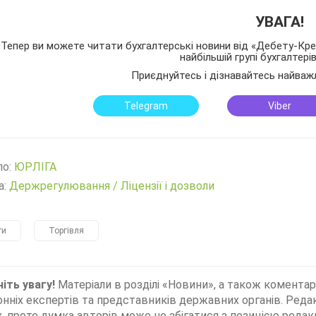
УВАГА!
Тепер ви можете читати бухгалтерські новини від «Дебету-Кред
найбільшій групі бухгалтері
Приєднуйтесь і дізнавайтесь найваж
Telegram
Viber
ло:
ЮРЛІГА
а:
Держрегулювання
/
Ліцензії і дозволи
ти
Торгівля
іть увагу!
Матеріали в розділі «Новини», а також коментар
нніх експертів та представників державних органів. Редак
, проте думка авторів може не збігатися з позицією редакц