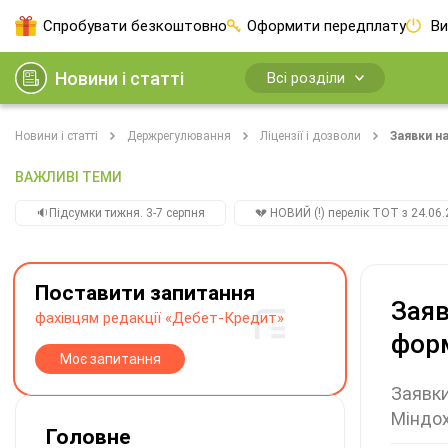
Спробувати безкоштовно
Оформити передплату
Ви
Новини і статті
Всі розділи
Новини і статті
Держрегулювання
Ліцензії і дозволи
Заявки н
ВАЖЛИВІ ТЕМИ
🔉Підсумки тижня. 3-7 серпня
💔 НОВИЙ (!) перелік ТОТ з 24.06.
Поставити запитання
Заяв
фахівцям редакції «Дебет-Кредит»
фор
Моє запитання
Заявки
Міндо
Головне