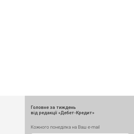
Головне за тиждень
від редакції «Дебет-Кредит»
Кожного понеділка на Ваш e-mail