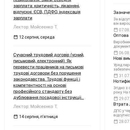
зарплата: критичність, лікарняні,
відпускні. ЄСВ, ПДФО, індексація
Зазначе
зарплати
За відсу
він виро
Лектор: Мойсеєнко Т.
07.08
Оптова 
12 серпня, середа
Виробник
документ
06.08
Сучасний трудовий договір (усний,
Нові ви
письмовий, електронний). Як
Уряд пере
перевести працівників на письмові
забезпеч
трудові договори без порушення
31.07
законодавства. Трудові функції і
Нотифік
компетентності на основі
Згідно з
професійного стандарту без
року. На
дублювання посадової інструкції...
29.07
Втрата 
Лектор: Мойсеєнко Т.
ДПС у Че
відсутні
14 серпня, пʼятниця
28.07