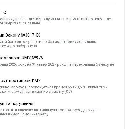
 ДПС
мельних ділянок: для вирощування та ферментації тютюну — де
де зберігається пальне
рми Закону №3817-IX
ати його оптову торгівлю без додаткових дозвільних
ні суворо заборонена
: постанова КМУ №976
рпня 2026 року на 31 липня 2027 року. На переконання бізнесу, це
роєкт постанови КМУ
тичної продукції пропонується продовжити до 31 липня 2027
д до імплементації вимог Регламенту (ЄС)
ави та порушення
втратити ліцензію на підакцизні товари. Серед причин –
ання вимог щодо Е-кабінету