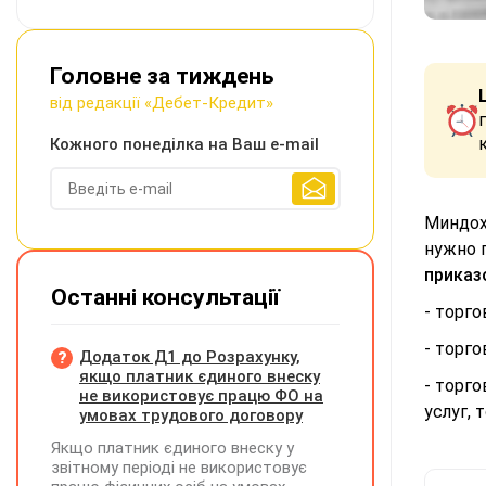
Головне за тиждень
від редакції «Дебет-Кредит»
Кожного понеділка на Ваш e-mail
Миндох
нужно 
приказ
Останні консультації
- торг
- торго
Додаток Д1 до Розрахунку,
якщо платник єдиного внеску
- торг
не використовує працю ФО на
услуг,
умовах трудового договору
Якщо платник єдиного внеску у
звітному періоді не використовує