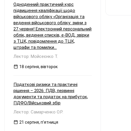
Одноденний практичний курс
підвищення кваліфікації щодо
військового обліку «Організація та
ведення військового обліку: зміни з
27 червня! Електронний персональний
облік, ведення списків, е-ВОД, звірки
з ТЦК, повідомлення до ТЦК,
штрафи та помилки...
Лектор: Мойсеєнко Т.
18 серпня, вівторок
Податкові ризики та практичні
рішення – 2026: ПДВ, первинні
документи та податок на прибуток,
ПДФО/Військовий збір
Лектор: Самарченко О.Р.
21 серпня, пʼятниця