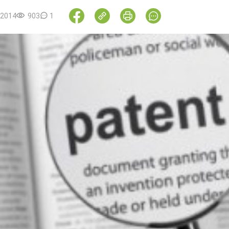
.2014
903
1