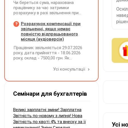
Чи береться сума, нарахована
працівнику за час затримки
Оскі
розрахунку в разі звільнення при
наве
обчсиленні середньомісячної
рішен
заробітної плати (винагороди), для
Розрахунок компенсації при
розрахунку внеску на підтримку
звільненні, якщо немає
працевлаштування осіб з
повністю відпрацьованого
інвалідністю?
місяця (аудіоверсія)
Працівник звільняється 29.07.2026
року, дата прийняття - 18.06.2026
року, оклад - 7500,00 грн. Як
розрахувати компенсацію трьох
невикористаних днів відпустки при
Усі консультації
звільненні?
Семінари для бухгалтерів
Великі зарплатні зміни! Зарплатна
Звітність по-новому з липня! Нова
Звітність по квоті 4% та внеску за її
Усі н
невиконання! Зміни Середня