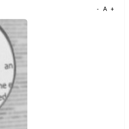
-
A
+