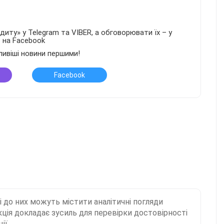
иту» у Telegram та VIBER, а обговорювати їх – у
в на Facebook
ливіші новини першими!
Facebook
і до них можуть містити аналітичні погляди
ція докладає зусиль для перевірки достовірності
ії.