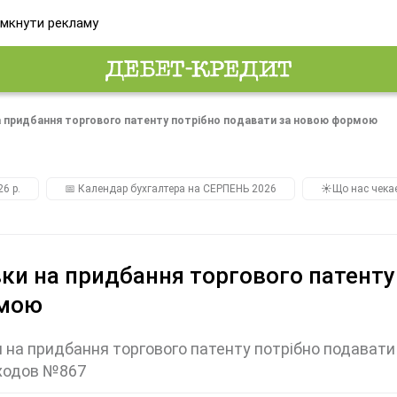
мкнути рекламу
а придбання торгового патенту потрібно подавати за новою формою
26 р.
📅 Календар бухгалтера на СЕРПЕНЬ 2026
☀️Що нас чека
ки на придбання торгового патенту
мою
 на придбання торгового патенту потрібно подават
ходов №867