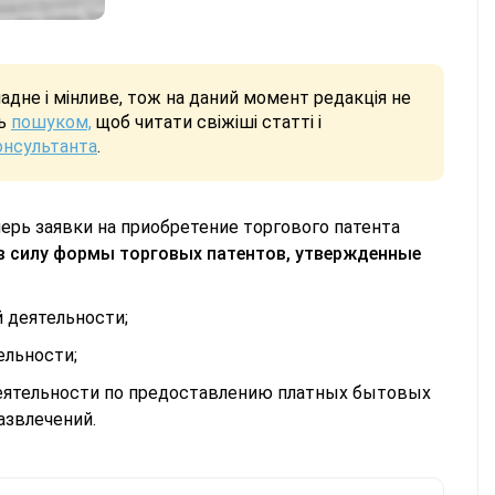
дне і мінливе, тож на даний момент редакція не
сь
пошуком,
щоб читати свіжіші статті і
онсультанта
.
перь заявки на приобретение торгового патента
 в силу формы торговых патентов, утвержденные
й деятельности;
ельности;
 деятельности по предоставлению платных бытовых
азвлечений.