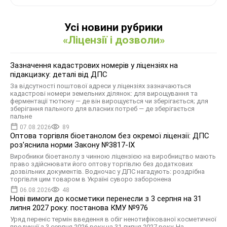
Усі новини рубрики
«Ліцензії і дозволи»
Зазначення кадастрових номерів у ліцензіях на
підакцизку: деталі від ДПС
За відсутності поштової адреси у ліцензіях зазначаються
кадастрові номери земельних ділянок: для вирощування та
ферментації тютюну — де він вирощується чи зберігається; для
зберігання пального для власних потреб — де зберігається
пальне
07.08.2026
89
Оптова торгівля біоетанолом без окремої ліцензії: ДПС
роз'яснила норми Закону №3817-IX
Виробники біоетанолу з чинною ліцензією на виробництво мають
право здійснювати його оптову торгівлю без додаткових
дозвільних документів. Водночас у ДПС нагадують: роздрібна
торгівля цим товаром в Україні суворо заборонена
06.08.2026
48
Нові вимоги до косметики перенесли з 3 серпня на 31
липня 2027 року: постанова КМУ №976
Уряд переніс термін введення в обіг ненотифікованої косметичної
продукції з 3 серпня 2026 року на 31 липня 2027 року. На