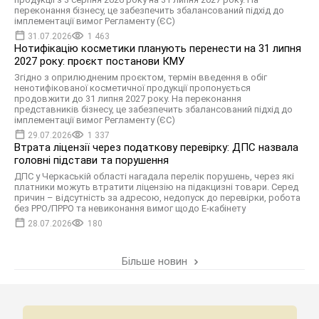
переконання бізнесу, це забезпечить збалансований підхід до
імплементації вимог Регламенту (ЄС)
31.07.2026
1 463
Нотифікацію косметики планують перенести на 31 липня
2027 року: проєкт постанови КМУ
Згідно з оприлюдненим проєктом, термін введення в обіг
ненотифікованої косметичної продукції пропонується
продовжити до 31 липня 2027 року. На переконання
представників бізнесу, це забезпечить збалансований підхід до
імплементації вимог Регламенту (ЄС)
29.07.2026
1 337
Втрата ліцензії через податкову перевірку: ДПС назвала
головні підстави та порушення
ДПС у Черкаській області нагадала перелік порушень, через які
платники можуть втратити ліцензію на підакцизні товари. Серед
причин – відсутність за адресою, недопуск до перевірки, робота
без РРО/ПРРО та невиконання вимог щодо Е-кабінету
28.07.2026
180
Більше новин