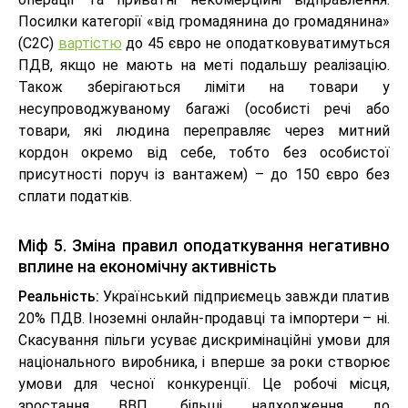
Посилки категорії «від громадянина до громадянина»
(C2C)
вартістю
до 45 євро не оподатковуватимуться
ПДВ, якщо не мають на меті подальшу реалізацію.
Також зберігаються ліміти на товари у
несупроводжуваному багажі (особисті речі або
товари, які людина переправляє через митний
кордон окремо від себе, тобто без особистої
присутності поруч із вантажем) – до 150 євро без
сплати податків.
Міф 5. Зміна правил оподаткування негативно
вплине на економічну активність
Реальність:
Український підприємець завжди платив
20% ПДВ. Іноземні онлайн-продавці та імпортери – ні.
Скасування пільги усуває дискримінаційні умови для
національного виробника, і вперше за роки створює
умови для чесної конкуренції. Це робочі місця,
зростання ВВП, більші надходження до