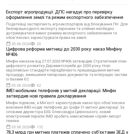
Експорт агропродукції: ДПС нагадує про перевірку
оформлення землі та режим експортного забезпечення
Податківці застерігають агроекспортерів від блокування ПН. Для
безперешкодного експорту зернових та олійних необхідно
дотримуватися вимог режиму експортного забезпечення та
обов'язково зареєструвати права на землі
05.08.2026
20
Цифрова реформа митниці до 2030 року: наказ Мінфіну
№406
Мінфін наказом від 27.07.2026 №406 затвердив Стратегічний план
цифрового розвитку Держмитслужби до 2030 року. Нові
європейські стандарти передбачають пришвидшення митних
процедур, зменшення паперових документів та інтеграцію систем
із базами ЄС
05.08.2026
62
IMEI мобільних телефонів у митній декларації: Мінфін
затвердив нові правила декларування
Мінфін підписав, а Мін’юст зареєстрував наказ про обов’язкове
внесення IMEI-кодів телефонів до графи 31 митної декларації. За
словами директора БЕБ Олександра Цивінського, новий
електронний перелік IMEI зробить неможливим «сірий» імпорт
техніки
05.08.2026
132
78,3 млрд грн митних платежів сплачено субʼєктами ЗЕД у