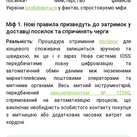
посилки? Міністерство фінансів
України
розбирається
у фактах, спростовуємо міфи.
Міф 1. Нові правила призведуть до затримок у
доставці посилок та спричинять черги
Реальність:
Процедура отримання
посилок
для
кінцевого споживача залишиться зручною та
швидкою, як це і є зараз. Нова система IOSS
передбачатиме повну цифровізацію та
автоматичний обмін даними між іноземними
маркетплейсами, поштовими операторами та
митними органами. Весь митний інструментарій,
передбачений
законопроєктом №12360
,
спрямований на автоматизацію процесів, що
виключає необхідність особистого контакту покупця
з митницею або додаткових часових витрат на
кордоні.