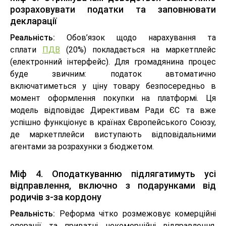
розраховувати податки та заповнювати
декларації
Реальність:
Обов’язок щодо нарахування та
сплати
ПДВ
(20%) покладається на маркетплейс
(електронний інтерфейс). Для громадянина процес
буде звичним: податок автоматично
включатиметься у ціну товару безпосередньо в
момент оформлення покупки на платформі. Ця
модель відповідає Директивам Ради ЄС та вже
успішно функціонує в країнах Європейського Союзу,
де маркетплейси виступають відповідальними
агентами за розрахунки з бюджетом.
Міф 4. Оподаткуванню підлягатимуть усі
відправлення, включно з подарунками від
родичів з-за кордону
Реальність:
Реформа чітко розмежовує комерційні
операції та приватні некомерційні відправлення.