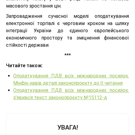
масового зростання цін.
Запровадження сучасної моделі оподаткування
електронної торгівлі є черговим кроком на шляху
інтеграції України до єдиного європейського
економічного простору та зміцнення фінансової
стійкості держави.
***
Читайте також:
Оподаткування ПДВ всіх міжнародних посилок:
Мінфін навів деталі законопроєкту до ІІ читання
Оподаткування ПДВ всіх міжнародних посилок:
з’явився текст законопроєкту №15112-д
УВАГА!