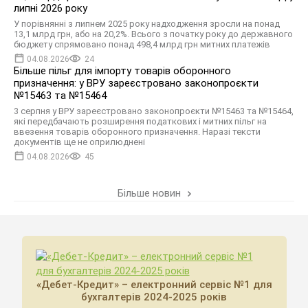
липні 2026 року
У порівнянні з липнем 2025 року надходження зросли на понад
13,1 млрд грн, або на 20,2%. Всього з початку року до державного
бюджету спрямовано понад 498,4 млрд грн митних платежів
04.08.2026
24
Більше пільг для імпорту товарів оборонного
призначення: у ВРУ зареєстровано законопроєкти
№15463 та №15464
3 серпня у ВРУ зареєстровано законопроєкти №15463 та №15464,
які передбачають розширення податкових і митних пільг на
ввезення товарів оборонного призначення. Наразі тексти
документів ще не оприлюднені
04.08.2026
45
Більше новин
«Дебет-Кредит» – електронний сервіс №1 для
бухгалтерів 2024-2025 років