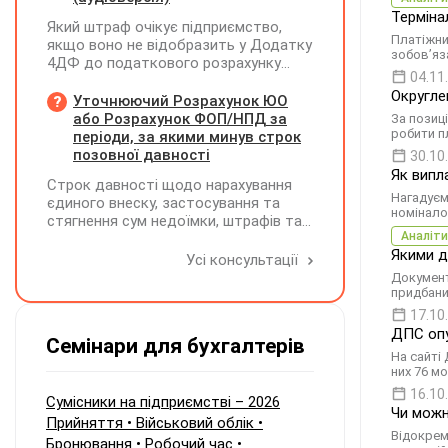
прибуток). За результатами
Терміна
Який штраф очікує підприємство,
діяльності у періоді 2024–2025 років
Платіжний
якщо воно не відобразить у Додатку
(під час перебування на спрощеній
зобов’яза
4ДФ до податкового розрахунку
системі) підприємство отримало
04.11
повернення поворотної фінансової
чистий прибуток, сума
Округле
допомоги (ПФД) директору?
Уточнюючий Розрахунок ЮО
нерозподіленого прибутку в балансі
або Розрахунок ФОП/НПД за
За позиц
становить 18 млн грн. Наприкінці
робити п
періоди, за якими минув строк
2026 року (вже після переходу на
позовної давності
загальну систему) планується
30.10
прийняття рішення про розподіл
Як випла
Строк давності щодо нарахування
цього прибутку та виплату
Нагадуєм
єдиного внеску, застосування та
дивідендів у розмірі 18 млн грн
номінало
стягнення сум недоїмки, штрафів та
єдиному учаснику — іншій юридичній
Аналіти
нарахованої пені не застосовується,
особі. Які податкові зобов'язання
Якими д
тому страхувальник має право
Усі консультації
виникають у ТОВ (як емітента
виправити помилки у раніше поданій
Документ
корпоративних прав) при нарахуванні
звітності за періоди, за якими минув
придбани
та виплаті таких дивідендів
строк позовної давності
17.10
материнській компанії наприкінці 2026
ДПС опу
року? Зокрема: Чи зобов'язане ТОВ
Семінари для бухгалтерів
сплачувати авансовий внесок з
На сайті
податку на прибуток відповідно до п.
них 76 м
57.1-1 ПКУ, враховуючи, що прибуток
16.10
Сумісники на підприємстві – 2026
був сформований у періоді
Чи можн
Прийняття • Військовий облік •
перебування на єдиному податку, але
Відокрем
Бронювання • Робочий час •
виплачується вже на загальній