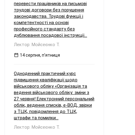
перевести працівників на письмові
трудові договори без порушення
законодавства. Трудові функції і
компетентності на основі
професійного стандарту без
дублювання посадової інструкції...
Лектор: Мойсеєнко Т.
14 серпня, пʼятниця
Одноденний практичний курс
підвищення кваліфікації щодо
військового обліку «Організація та
ведення військового обліку: зміни з
27 червня! Електронний персональний
облік, ведення списків, е-ВОД, звірки
з ТЦК, повідомлення до ТЦК,
штрафи та помилки...
Лектор: Мойсеєнко Т.