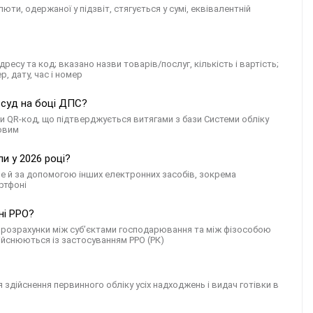
юти, одержаної у підзвіт, стягується у сумі, еквівалентній
ресу та код; вказано назви товарів/послуг, кількість і вартість;
, дату, час і номер
 суд на боці ДПС?
или QR-код, що підтверджується витягами з бази Системи обліку
ковим
и у 2026 році?
е й за допомогою інших електронних засобів, зокрема
ртфоні
ні РРО?
а розрахунки між суб’єктами господарювання та між фізособою
дійснюються із застосуванням РРО (РК)
дійснення первинного обліку усіх надходжень і видач готівки в