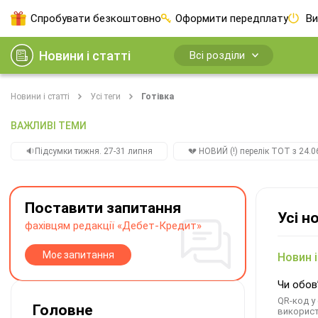
Спробувати безкоштовно
Оформити передплату
Ви
Новини і статті
Всі розділи
Новини і статті
Усі теги
Готівка
ВАЖЛИВІ ТЕМИ
🔉Підсумки тижня. 27-31 липня
💔 НОВИЙ (!) перелік ТОТ з 24.06
Поставити запитання
Усі н
фахівцям редакції «Дебет-Кредит»
Моє запитання
Новин і
Чи обов
QR-код у
Головне
використ