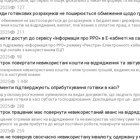
ці підкреслили, що сервіс «Пошук фіскального чека» не формує та не н
.2025
127
види готівкових розрахунків не поширюється обмеження щодо г
і обмеження не застосовуються до розрахунків з бюджетами і держфонд
ання коштів на відрядження, виплат, пов’язаних з оплатою праці, а так
.2025
211
мати доступ до сервісу «Інформація про РРО» в Е-кабінеті на с
о підрежиму «Інформація про РРО» режиму «Реєстри» Електронного кабі
кації онлайн з використанням ЕЦП
.2025
98
строк повертати невикористані кошти на відрядження та звітув
повернення невикористаних коштів / електронних грошей, виданих на від
то в наступній новині
.2025
1 448
ументи підтверджують оприбуткування готівки в касі?
ці у своєму розʼясненні зупинилися на видах документів, що свідчать п
ування готівки в касі суб'єкта господарювання. Докладніше про це - дал
.2025
288
строк працівник має повернути невикористаний аванс на відря
цівник отримав аванс на відрядження та не використав частину суми так
тупного за днем прибуття до місця постійної роботи, повернути зазначен
.2025
259
ик не повернув своєчасно невикористану інвалюту, одержану у пі