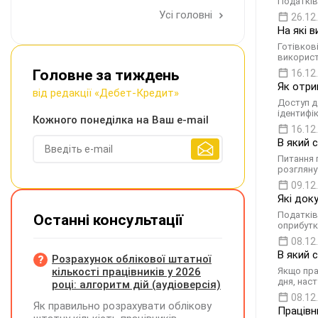
Податків
Усі головні
26.12
На які 
Готівков
використ
Головне за тиждень
16.12
Як отри
від редакції «Дебет-Кредит»
Доступ д
ідентифі
Кожного понеділка на Ваш e-mail
16.12
В який 
Питання 
розгляну
09.12
Які док
Податків
Останні консультації
оприбутк
08.12
В який 
Розрахунок облікової штатної
кількості працівників у 2026
Якщо пра
дня, нас
році: алгоритм дій (аудіоверсія)
08.12
Як правильно розрахувати облікову
Працівн