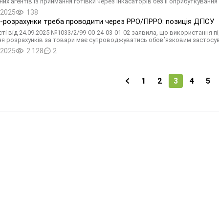
их агентів із приймання готівки через інкасаторів без її оприбуткування
.2025
138
N-розрахунки треба проводити через РРО/ПРРО: позиція ДПСУ
сті від 24.09.2025 №1033/2/99-00-24-03-01-02 заявила, що використання 
ня розрахунків за товари має супроводжуватись обов’язковим застос
.2025
2 128
2
1
2
3
4
5