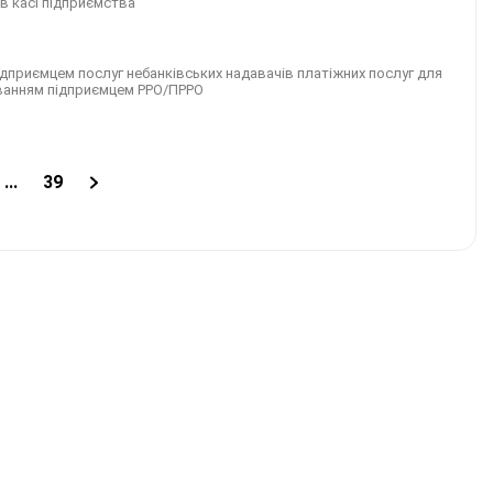
 в касі підприємства
підприємцем послуг небанківських надавачів платіжних послуг для
уванням підприємцем РРО/ПРРО
...
39