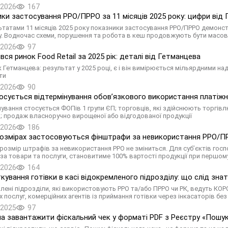
.2026
167
ки застосування РРО/ПРРО за 11 місяців 2025 року: цифри від
ьтатами 11 місяців 2025 року показники застосування РРО/ПРРО демонст
у. Водночас схеми, порушення та робота в кеш продовжують бути масов
.2026
97
вся ринок Food Retail за 2025 рік: деталі від Гетманцева
 Гетманцева: результат у 2025 році, є і він вимірюється мільярдними на
ти
.2026
90
осується відтермінування обовʼязкового використання платіжних
нування стосується ФОПів 1 групи ЄП; торговців, які здійснюють торгів
; продаж власноручно вирощеної або відгодованої продукції
.2026
186
розмірах застосовуються фінштрафи за невикористання РРО/ПР
. розмір штрафів за невикористання РРО не зміниться. Для суб’єктів г
 за товари та послуги, становитиме 100% вартості продукції при першом
.2026
164
кування готівки в касі відокремленого підрозділу: що слід зна
лені підрозділи, які використовують РРО та/або ПРРО чи РК, ведуть КО
 послуг, комерційних агентів із приймання готівки через інкасаторів без
.2025
97
а завантажити фіскальний чек у форматі PDF з Реєстру «Пошук