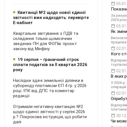
05.01
Показни
Квитанції №2 щодо нової єдиної
За резул
звітності вже надходять: перевірте
2024 рок
Е-кабінет
05.01
Як зміни
Квартальне звітування з ПДВ та
Висновок
складання тільки щомісячних
працюва
зведених ПН для ФОПів: проєкт
закону від Мінфіну
02.01
Кого ст
19 серпня – граничний строк
Відтермі
сплати податків за ІI квартал 2026
торгівлю
року
02.01
В яких 
Наслідки здачі земельної ділянки в
У 2026 р
суборенду платником ЄП 4 гр. у 2026
операцій
році: ІПК від ДПС та коментар
02.01
редакції
Оприбут
Відокрем
Отримали негативну квитанцію №2
платіжних
щодо єдиної звітності у серпні 2026
30.12
р.? Покрокова інструкція, що робити
Чи можн
далі