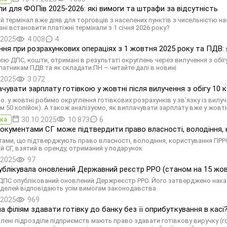
ли для ФОПів 2025-2026: які вимоги та штрафи за відсутність
 термінал вже діяв для торговців з населених пунктів з чисельністю нас
ні встановити платіжні термінали з 1 січня 2026 року?
.2025
4 008
4
ння при розрахункових операціях з 1 жовтня 2025 року та ПДВ:
ією ДПС, кошти, отримані в результаті округлень через вилучення з обі
латникам ПДВ та як складати ПН – читайте далі в новині
.2025
3 072
чувати зарплату готівкою у жовтні після вилучення з обігу 10 ко
о: у жовтні робимо округлення готівкових розрахунків у зв’язку із вилу
м 50 копійок). А також аналізуємо, як виплачувати зарплату вже у жовтн
30.10.2025
10 873
6
ка
окументами СГ може підтвердити право власності, володіння,
ами, що підтверджують право власності, володіння, користування ПРРО 
й СГ, взятий в оренду, отриманий у подарунок
.2025
97
блікувала оновлений Державний реєстр РРО (станом на 15 жов
 ДПС опублікований оновлений Держреєстр РРО. Його затверджено наказо
оделей відповідають усім вимогам законодавства
.2025
969
а філіям здавати готівку до банку без її оприбуткування в касі
лені підрозділи підприємств мають право здавати готівкову виручку (го