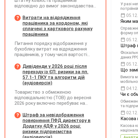
штатну кількість працівників
У разі не
відповідно до вимог законодавства
потрійні
у 2026 році?
05.12
Витрати на відрядження
Яким ма
працівника за кордоном, які
сплачені з карткового рахунку
Справжній
форму оп
працівника
05.12
Питання порядку відображення у
Штраф п
бухобліку витрат на відрядження
Фіскальн
працівників, у тому числі вартості
даних РР
проживання в готелі, яке сплачено з
05.12
карткового рахунку працівника та
Дивіденди у 2026 році після
Що замі
підтвердження таких операцій
переходу із ЄП: ризики за пп.
первинними документами, належать
57.1-1 ПКУ та алгоритм дій
Вимога м
мобільно
до компетенції Мінфіну
(аудіоверсія)
04.12
Товариство з обмеженою
Чи є об
відповідальністю (ТОВ) до вересня
Обмеженн
2026 року включно перебуває на
та підпр
спрощеній системі оподаткування
02.12
(єдиний податок, 3 група, ставка 5%,
Штраф за невідображення
Касова 
неплатник ПДВ). З 1 жовтня 2026
повернення ПФД директору в
року підприємство переходить на
Додатку 4ДФ у 2026 році:
Касова к
національ
загальну систему оподаткування
ризики підприємства
(стає платником податку на
(аудіоверсія)
Аналіти