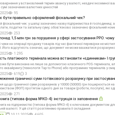
повернення у встановлений термін авансу у валюті, нездачі іноземної вал
й сумі зазначених валютних цінностей
.2025
95
є бути правильно оформлений фіскальний чек?
 фіскальний чек: у шапці зазначено назву підприємства й господиниці, ад
лати, податки та загальну суму; обов’язково зазначено фіскальний номер
.2025
253
онад 1,5 млн грн за порушення у сфері застосування РРО: чому
і чеки на операції продажу товарів під час фактичної перевірки не міст
О. Його відсутність означає, що документ не може вважатися розрахун
.2025
1 295
сть платіжного термінала можна встановити «єдинникам» І груп
оже бути виконана не лише за допомогою класичного POS-термінала, ал
го еквайрингу (технологія Tap to Phone) або програмних терміналів у сма
.2025
619
3
меження граничної суми готівкового розрахунку при застосуван
я щодо граничної суми розрахунків у 10000 (50000) грн поширюється н
иємством (ФОП) протягом одного дня за товари (роботи, послуги), які з
.2025
271
книга (типова форма №КО-4): інструкція із заповнення
нига на підприємстві (типова форма №КО-4) є ключовим документом для з
ній валюті. У цій статті розглянемо правила її складання
10.11.2025
4 605
ка