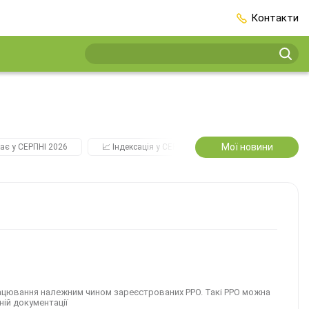
Контакти
Мої новини
ає у СЕРПНІ 2026
📈 Індексація у СЕРПНІ
2️⃣0️⃣2️⃣7️⃣ Усі ключо
рацювання належним чином зареєстрованих РРО. Такі РРО можна
ній документації