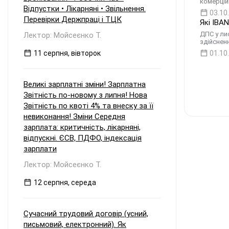
комерційн
системі? Які особливості
Відпустки • Лікарняні • Звільнення.
03.10
оподаткування та утримання
Перевірки Держпраці і ТЦК
Які IBA
податку у джерела виплати
ДПС у ли
Лектор: Мойсеєнко Т.
виникають, якщо материнська
здійснен
компанія є: а) резидентом України; б)
нерезидентом?
11 серпня, вівторок
01.10
Великі зарплатні зміни! Зарплатна
Звітність по-новому з липня! Нова
Звітність по квоті 4% та внеску за її
невиконання! Зміни Середня
зарплата: критичність, лікарняні,
відпускні. ЄСВ, ПДФО, індексація
зарплати
Лектор: Мойсеєнко Т.
12 серпня, середа
Сучасний трудовий договір (усний,
письмовий, електронний). Як