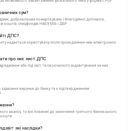
адає можливості завантаження фіскального чека у форматі PDF
раничних сум?
ами, добровільних пожертвувань і благодійної допомоги,
ож коштів спецфондів НАБУ, БЕБ і ДБР
айті ДПС?
нету надається користувачу після проходження ним електронної
ати про них: лист ДПС
рядження або під звіт та своєчасного відзвітування за них
ро здавання виручки до банку та є підтвердженням
і
дження?
ого авансу, то він повинен до закінчення третього банківського
і кошти
дзвіт: які наслідки?