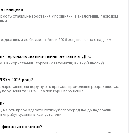
 Гетманцева
рують стабільне зростання у порівнянні з аналогічним періодом
ими.
дходженнями до бюджету. Але в 2026 році ще точно є над чим
 терміналів до кінця війни: деталі від ДПС
лю з використанням торгових автоматів; виїзну (виносну)
РО у 2026 році?
осподарювання, які порушують правила проведення розрахункових
у порушенні та 150% – за повторні порушення
ти?
РО, мають право здавати готівку безпосередньо до надавачів
 її оприбуткування в касі установи
 фіскального чека»?