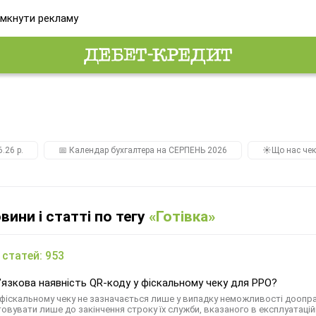
мкнути рекламу
.26 р.
📅 Календар бухгалтера на СЕРПЕНЬ 2026
☀️Що нас чек
овини і статті по тегу
«Готівка»
 статей: 953
’язкова наявність QR-коду у фіскальному чеку для РРО?
 фіскальному чеку не зазначається лише у випадку неможливості дооп
овувати лише до закінчення строку їх служби, вказаного в експлуатацій