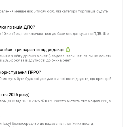
елення менше ніж 5 тисяч осіб. Які категорії торговців будуть
 яка позиція ДПС?
гу 10 копійок, не включаються до бази оподаткування ПДВ. Що
пійок: три варіанти від редакції
ченням з обігу дрібних монет (невдовзі залишаться лише монети
і 2025 року за відсутності дрібних монет
 користування ПРРО?
можуть бути будь-які документи, які посвідчують, що пристрій
тня 2025 року)
м ДПС від 15.10.2025 №1002. Реєстр містить 202 моделі РРО, з
?
тівку) безпосередньо до надавачів платіжних послуг,