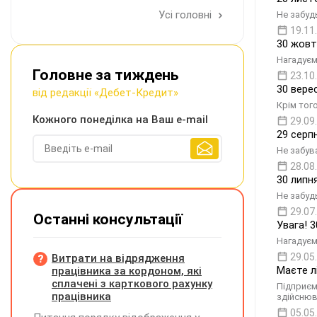
Усі головні
Не забудь
19.11
30 жовт
Нагадуєм
Головне за тиждень
23.10
30 вере
від редакції «Дебет-Кредит»
Крім тог
Кожного понеділка на Ваш e-mail
29.09
29 серп
Не забув
28.08
30 липн
Не забуд
29.07
Останні консультації
Увага! 
Нагадуєм
29.05
Витрати на відрядження
Маєте л
працівника за кордоном, які
сплачені з карткового рахунку
Підприєм
працівника
здійснюв
05.05