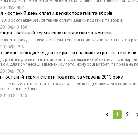
ьній мережі та мережі громадського харчування алкогольні напої та пи
.2014
482
ня - останній день сплати деяких податків та зборів
 2013 року закінчується термін сплати деяких податків та зборів
.2013
3 166
опада - останній термін сплати податків за жовтень
пада 2013 року закінчується термін сплати податків за жовтень 2013 рок
.2013
796
отримані з бюджету для покриття власних витрат, не включа
ів розглянуло питання щодо коштів, отриманих суб'єктами господарюва
вом, для компенсації здійснених у поточному році витрат, та права на 
.2013
769
я - останній термін сплати податків за червень 2013 року
, які сплачують податки в строки, встановлені для місячного податково
ь не пізніше 30 липня
.2013
1 113
1
2