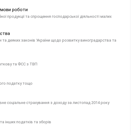
умови роботи
ї продукції та спрощення господарської діяльності малих
бства
 та деяких законів України щодо розвитку виноградарства та
даткову та ФСС з ТВП
ного податку тощо
не соціальне страхування з доходу за листопад 2014 року
та інших податків та зборів