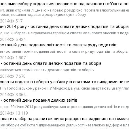
нок хмелезбору подається незалежно від наявності об'єкта о
єкт, який отримав ліцензію на право роздрібної торгівлі алкогольними на
нював, повинен подавати розрахунок суми збору
.2014
517
зня 2014 року - останній день сплати деяких податків та зборів
о, що 28 березня є граничним терміном сплати авансових внесків з подат
.2014
5 424
останній день подання звітності та сплати ряду податків
я - останній термін подання звітності та сплати ряду податків та зборів
.2014
1 807
я - останній день сплати деяких податків та зборів
закінчується термін сплати деяких податків та зборів
.2014
7 670
сплати податків і зборів у зв’язку із святами та вихідними не 
ПІ у Голосіївському районі ГУ Міндоходів у м. Києві звертають увагу пла
.2014
3 364
 - останній день подання деяких звітів
о, що 20 січня 2014 року закінчується строк подання деяких звітів в по
.2014
13 119
е платить збір на розвиток виноградарства, садівництва і хмел
ми збору є суб’єкти підприємницької діяльності незалежно від форм вла