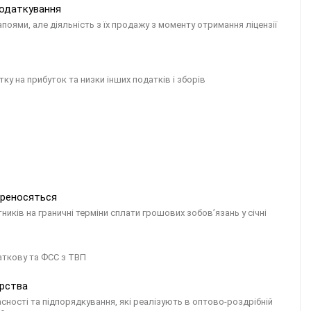
податкування
поями, але діяльність з їх продажу з моменту отримання ліцензії
ку на прибуток та низки інших податків і зборів
переносяться
тників на граничні терміни сплати грошових зобов’язань у січні
даткову та ФСС з ТВП
ярства
сності та підпорядкування, які реалізують в оптово-роздрібній