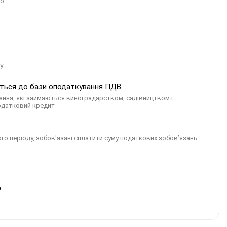
во
у
ються до бази оподаткування ПДВ
ння, які займаються виноградарством, садівництвом і
податковий кредит
го періоду, зобов'язані сплатити суму податкових зобов’язань