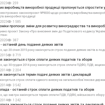
.2023
259
их виробництв виноробної продукції пропонується спростити 
ареєстровано законопроєкт №9030 щодо розвитку виробництва виноробно
тв виноробної продукції
.2023
1 585
оміки пропонує зміни для розвитку виноградарства та виноро
ено проєкт Закону «Про внесення змін до Податкового кодексу України
ства»
.2020
387
 - останній день подання деяких звітів
о, що 20 січня 2015 року закінчується строк подання деяких звітів в по
.2015
8 719
ня закінчується строк сплати деяких податків та зборів
о, що 30 грудня 2014 року закінчується строк сплати ПДФО, ПДВ, акциз
.2014
2 204
я закінчується термін подачі деяких звітів і декларацій
кінчується строк сплати єдиного внеску на загальнообов’язкове держав
.2014
3 542
опада - останній строк сплати деяких податків та зборів
о, що завтра закінчується термін сплати ПДВ, ПДФО, військового збору 
.2014
1 242
опада закінчується строк подання деяких звітів та декларацій