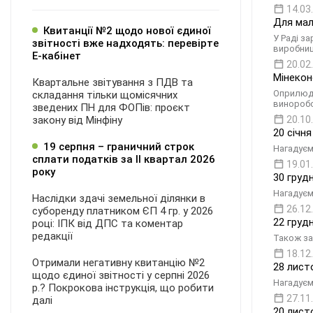
14.03
Для мал
Квитанції №2 щодо нової єдиної
У Раді з
звітності вже надходять: перевірте
виробниц
Е-кабінет
20.02
Мінекон
Квартальне звітування з ПДВ та
Оприлюдн
складання тільки щомісячних
винороб
зведених ПН для ФОПів: проєкт
закону від Мінфіну
20.10
20 січня
19 серпня – граничний строк
Нагадуєм
сплати податків за ІI квартал 2026
19.01
року
30 груд
Нагадуєм
Наслідки здачі земельної ділянки в
26.12
суборенду платником ЄП 4 гр. у 2026
22 грудн
році: ІПК від ДПС та коментар
редакції
Також за
18.12
Отримали негативну квитанцію №2
28 лист
щодо єдиної звітності у серпні 2026
Нагадуєм
р.? Покрокова інструкція, що робити
27.11
далі
20 лист