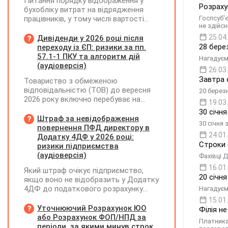
Питання порядку відображення у
Розраху
бухобліку витрат на відрядження
працівників, у тому числі вартості
Госпсуб'
не здійс
проживання в готелі, яке сплачено з
карткового рахунку працівника та
25.04
Дивіденди у 2026 році після
підтвердження таких операцій
28 бере
переходу із ЄП: ризики за пп.
первинними документами, належать
57.1-1 ПКУ та алгоритм дій
Нагадуєм
до компетенції Мінфіну
(аудіоверсія)
26.03
Завтра 
Товариство з обмеженою
відповідальністю (ТОВ) до вересня
20 березн
2026 року включно перебуває на
19.03
спрощеній системі оподаткування
30 січн
(єдиний податок, 3 група, ставка 5%,
Штраф за невідображення
30 січня 
неплатник ПДВ). З 1 жовтня 2026
повернення ПФД директору в
24.01
року підприємство переходить на
Додатку 4ДФ у 2026 році:
Строки 
загальну систему оподаткування
ризики підприємства
(стає платником податку на
(аудіоверсія)
Фахівці Д
прибуток). За результатами
16.01
Який штраф очікує підприємство,
діяльності у періоді 2024–2025 років
20 січня
якщо воно не відобразить у Додатку
(під час перебування на спрощеній
4ДФ до податкового розрахунку
Нагадуєм
системі) підприємство отримало
повернення поворотної фінансової
чистий прибуток, сума
15.01
допомоги (ПФД) директору?
Уточнюючий Розрахунок ЮО
нерозподіленого прибутку в балансі
Філія н
або Розрахунок ФОП/НПД за
становить 18 млн грн. Наприкінці
Платника
періоди, за якими минув строк
2026 року (вже після переходу на