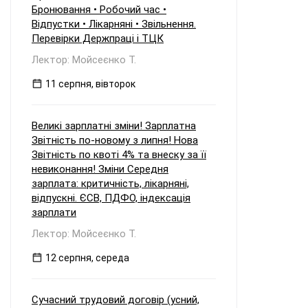
Бронювання • Робочий час •
Відпустки • Лікарняні • Звільнення.
Перевірки Держпраці і ТЦК
Лектор: Мойсеєнко Т.
11 серпня, вівторок
Великі зарплатні зміни! Зарплатна
Звітність по-новому з липня! Нова
Звітність по квоті 4% та внеску за її
невиконання! Зміни Середня
зарплата: критичність, лікарняні,
відпускні. ЄСВ, ПДФО, індексація
зарплати
Лектор: Мойсеєнко Т.
12 серпня, середа
Сучасний трудовий договір (усний,