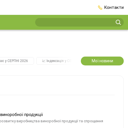
Контакти
Мої новини
ає у СЕРПНІ 2026
📈 Індексація у СЕРПНІ
2️⃣0️⃣2️⃣7️⃣ Усі ключо
виноробної продукції
розвитку виробництва виноробної продукції та спрощення