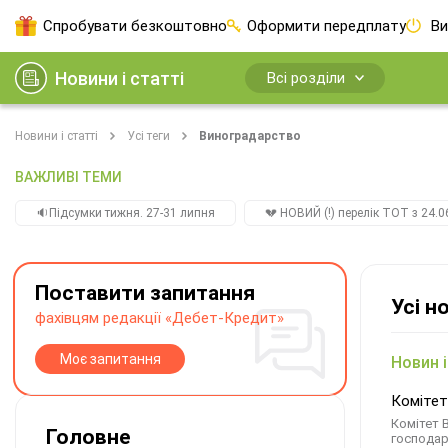
Спробувати безкоштовно
Оформити передплату
Ви
Новини і статті
Всі розділи
Новини і статті
Усі теги
Виноградарство
ВАЖЛИВІ ТЕМИ
🔉Підсумки тижня. 27-31 липня
💔 НОВИЙ (!) перелік ТОТ з 24.06
Поставити запитання
Усі н
фахівцям редакції «Дебет-Кредит»
Моє запитання
Новин і
Комітет
Комітет 
Головне
господар