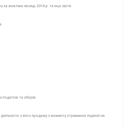
 за жовтень мiсяць 2014 р. та інші звіти
в
х податків та зборів
 діяльність з його продажу з моменту отримання ліцензії не