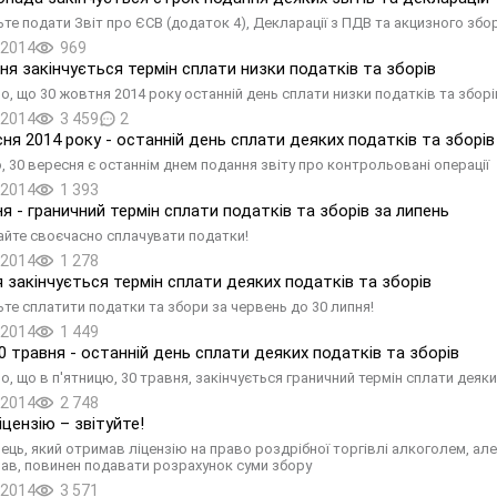
те подати Звіт про ЄСВ (додаток 4), Декларації з ПДВ та акцизного збору
.2014
969
ня закінчується термін сплати низки податків та зборів
о, що 30 жовтня 2014 року останній день сплати низки податків та зборі
.2014
3 459
2
сня 2014 року - останній день сплати деяких податків та зборів
о, 30 вересня є останнім днем подання звіту про контрольовані операції
.2014
1 393
ня - граничний термін сплати податків та зборів за липень
айте своєчасно сплачувати податки!
.2014
1 278
я закінчується термін сплати деяких податків та зборів
ьте сплатити податки та збори за червень до 30 липня!
.2014
1 449
30 травня - останній день сплати деяких податків та зборів
о, що в п'ятницю, 30 травня, закінчується граничний термін сплати деяки
.2014
2 748
іцензію – звітуйте!
ець, який отримав ліцензію на право роздрібної торгівлі алкоголем, але
ав, повинен подавати розрахунок суми збору
.2014
3 571