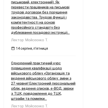
письмовий, електронний). Як
перевести працівників на письмові
трудові договори без порушення
законодавства. Трудові функції і
компетентності на основі
професійного стандарту без
дублювання посадової інструкції...
Лектор: Мойсеєнко Т.
14 серпня, пʼятниця
Одноденний практичний курс
підвищення кваліфікації щодо
військового обліку «Організація та
ведення військового обліку: зміни з
27 червня! Електронний персональний
облік, ведення списків, е-ВОД, звірки
з ТЦК, повідомлення до ТЦК,
штрафи та помилки...
Лектор: Мойсеєнко Т.