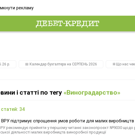
мкнути рекламу
.26 р.
📅 Календар бухгалтера на СЕРПЕНЬ 2026
☀️Що нас чек
овини і статті по тегу
«Виноградарство»
 статей: 34
 ВРУ підтримує спрощення умов роботи для малих виробництв 
ВРУ рекомендує прийняти у першому читанні законопроєкт №9030 щодо 
ської діяльності малих виробництв виноробної продукції