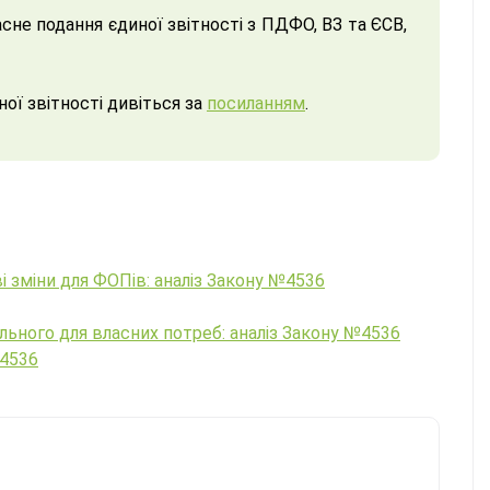
сне подання єдиної звітності з ПДФО, ВЗ та ЄСВ,
ої звітності дивіться за
посиланням
.
і зміни для ФОПів: аналіз Закону №4536
ального для власних потреб: аналіз Закону №4536
№4536