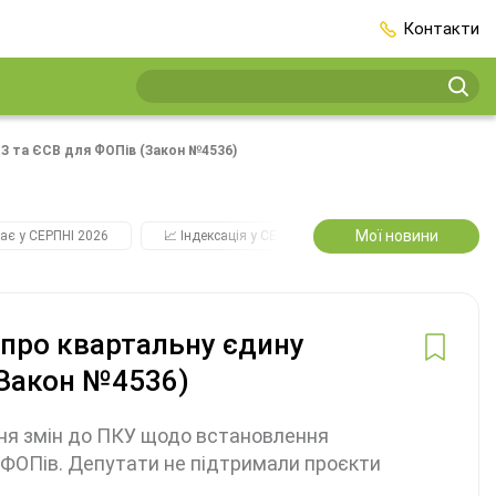
Контакти
ВЗ та ЄСВ для ФОПів (Закон №4536)
Мої новини
ає у СЕРПНІ 2026
📈 Індексація у СЕРПНІ
2️⃣0️⃣2️⃣7️⃣ Усі ключо
 про квартальну єдину
(Закон №4536)
ня змін до ПКУ щодо встановлення
я ФОПів. Депутати не підтримали проєкти