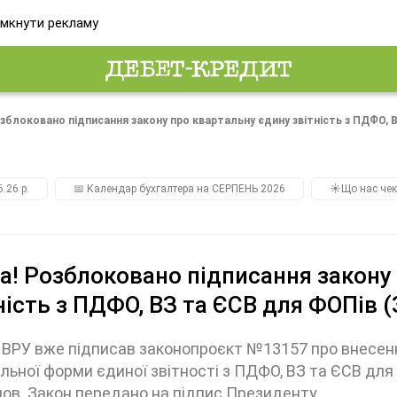
мкнути рекламу
озблоковано підписання закону про квартальну єдину звітність з ПДФО, 
.26 р.
📅 Календар бухгалтера на СЕРПЕНЬ 2026
☀️Що нас чек
а! Розблоковано підписання закону
ність з ПДФО, ВЗ та ЄСВ для ФОПів 
 ВРУ вже підписав законопроєкт №13157 про внесен
льної форми єдиної звітності з ПДФО, ВЗ та ЄСВ дл
ов. Закон передано на підпис Президенту