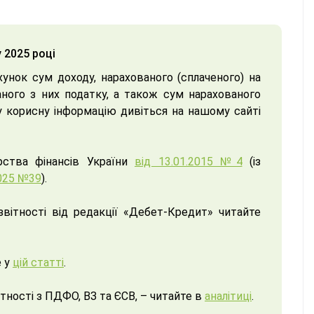
 2025 році
хунок сум доходу, нарахованого (сплаченого) на
маного з них податку, а також сум нарахованого
ншу корисну інформацію дивіться на нашому сайті
ства фінансів України
від 13.01.2015 №4
(із
2025 №39
).
вітності від редакції «Дебет-Кредит» читайте
е у
цій статті
.
ітності з ПДФО, ВЗ та ЄСВ, – читайте в
аналітиці
.