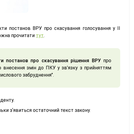
єкти постанов ВРУ про скасування голосування у ІІ
можна прочитати
тут
.
ти постанов про скасування рішення ВРУ
про
о внесення змін до ПКУ у зв’язку з прийняттям
мислового забруднення".
денту.
льки зʼявиться остаточний текст закону.