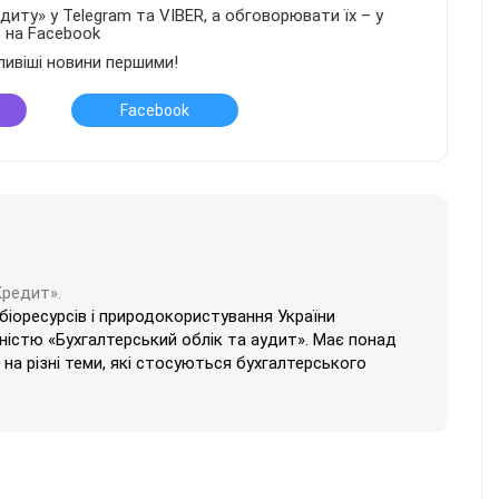
иту» у Telegram та VIBER, а обговорювати їх – у
в на Facebook
ливіші новини першими!
Facebook
Кредит».
 біоресурсів і природокористування України
ністю «Бухгалтерський облік та аудит». Має понад
на різні теми, які стосуються бухгалтерського