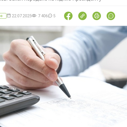
22.07.2025
7 406
5
во