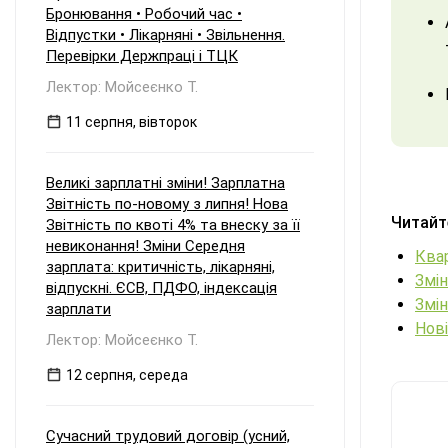
Бронювання • Робочий час •
Відпустки • Лікарняні • Звільнення.
Перевірки Держпраці і ТЦК
Лектор: Мойсеєнко Т.
11 серпня, вівторок
Великі зарплатні зміни! Зарплатна
Звітність по-новому з липня! Нова
Читайт
Звітність по квоті 4% та внеску за її
невиконання! Зміни Середня
Квар
зарплата: критичність, лікарняні,
Змін
відпускні. ЄСВ, ПДФО, індексація
Змін
зарплати
Нові
Лектор: Мойсеєнко Т.
12 серпня, середа
Сучасний трудовий договір (усний,