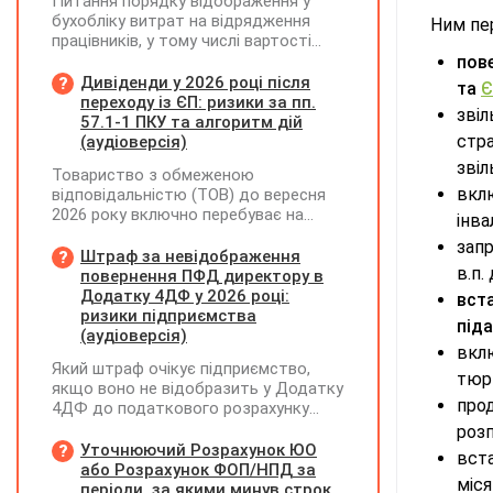
Питання порядку відображення у
бухобліку витрат на відрядження
Ним пе
працівників, у тому числі вартості
проживання в готелі, яке сплачено з
пов
карткового рахунку працівника та
Дивіденди у 2026 році після
та
Є
підтвердження таких операцій
переходу із ЄП: ризики за пп.
зві
первинними документами, належать
57.1-1 ПКУ та алгоритм дій
до компетенції Мінфіну
стра
(аудіоверсія)
звіл
Товариство з обмеженою
вкл
відповідальністю (ТОВ) до вересня
2026 року включно перебуває на
інва
спрощеній системі оподаткування
запр
(єдиний податок, 3 група, ставка 5%,
Штраф за невідображення
в.п.
неплатник ПДВ). З 1 жовтня 2026
повернення ПФД директору в
року підприємство переходить на
Додатку 4ДФ у 2026 році:
вст
загальну систему оподаткування
ризики підприємства
під
(стає платником податку на
(аудіоверсія)
вклю
прибуток). За результатами
Який штраф очікує підприємство,
діяльності у періоді 2024–2025 років
тюр
якщо воно не відобразить у Додатку
(під час перебування на спрощеній
про
4ДФ до податкового розрахунку
системі) підприємство отримало
повернення поворотної фінансової
розп
чистий прибуток, сума
допомоги (ПФД) директору?
Уточнюючий Розрахунок ЮО
нерозподіленого прибутку в балансі
вст
або Розрахунок ФОП/НПД за
становить 18 млн грн. Наприкінці
міся
періоди, за якими минув строк
2026 року (вже після переходу на