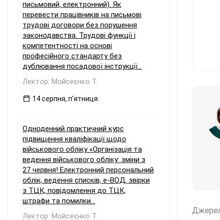
письмовий, електронний). Як
перевести працівників на письмові
трудові договори без порушення
законодавства. Трудові функції і
компетентності на основі
професійного стандарту без
дублювання посадової інструкції...
Лектор: Мойсеєнко Т.
14 серпня, пʼятниця
Одноденний практичний курс
підвищення кваліфікації щодо
військового обліку «Організація та
ведення військового обліку: зміни з
27 червня! Електронний персональний
облік, ведення списків, е-ВОД, звірки
з ТЦК, повідомлення до ТЦК,
штрафи та помилки...
Джере
Лектор: Мойсеєнко Т.