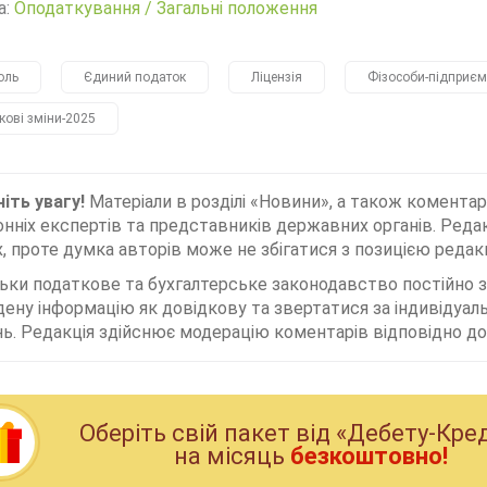
а:
Оподаткування
/
Загальні положення
оль
Єдиний податок
Ліцензія
Фізособи-підприєм
кові зміни-2025
іть увагу!
Матеріали в розділі «Новини», а також коментар
нніх експертів та представників державних органів. Редак
, проте думка авторів може не збігатися з позицією редакц
льки податкове та бухгалтерське законодавство постійно
дену інформацію як довідкову та звертатися за індивідуа
ь. Редакція здійснює модерацію коментарів відповідно до 
Оберiть свiй пакет вiд «Дебету-Кре
на мiсяць
безкоштовно!