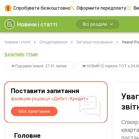
Спробувати безкоштовно
Оформити передплату
Ви
Новини і статті
Всі розділи
Новини і статті
Оподаткування
Загальні положення
Увага! Р
ВАЖЛИВІ ТЕМИ
🔉Підсумки тижня. 27-31 липня
💔 НОВИЙ (!) перелік ТОТ з 24.06
Поставити запитання
Уваг
фахівцям редакції «Дебет-Кредит»
звіт
Моє запитання
Спікер
кварта
Головне
постан