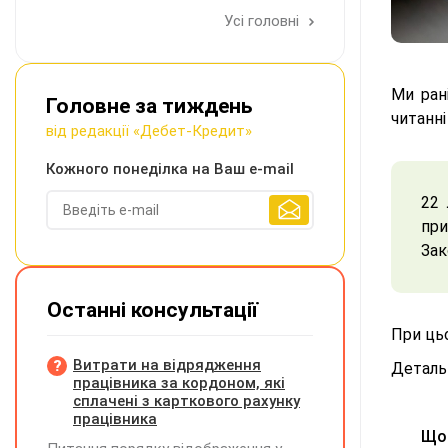
Усі головні
Ми ра
Головне за тиждень
читанні
від редакції «Дебет-Кредит»
Кожного понеділка на Ваш e-mail
22 
при
Зак
Останні консультації
При ц
Витрати на відрядження
Детальн
працівника за кордоном, які
сплачені з карткового рахунку
працівника
Що