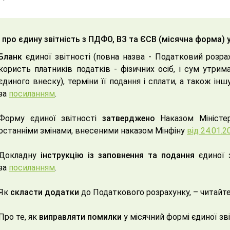
 про єдину звітність з ПДФО, ВЗ та ЄСВ (місячна форма) у
Бланк
єдиної звітності (повна назва - Податковий розра
користь платників податків - фізичних осіб, і сум утри
єдиного внеску), терміни її подання і сплати, а також і
за
посиланням
.
Форму єдиної звітності
затверджено
Наказом Міністер
останніми змінами, внесеними наказом Мінфіну
від 24.01.
Докладну
інструкцію із заповнення та подання
єдиної з
за
посиланням
.
Як
скласти додатки
до Податкового розрахунку, – читайт
Про те, як
виправляти помилки
у місячний формі єдиної зв