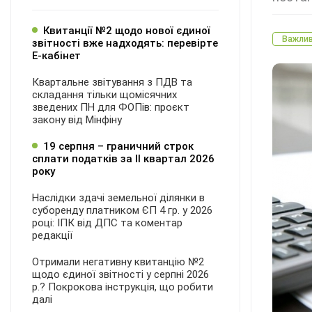
Квитанції №2 щодо нової єдиної
Важли
звітності вже надходять: перевірте
Е-кабінет
Квартальне звітування з ПДВ та
складання тільки щомісячних
зведених ПН для ФОПів: проєкт
закону від Мінфіну
19 серпня – граничний строк
сплати податків за ІI квартал 2026
року
Наслідки здачі земельної ділянки в
суборенду платником ЄП 4 гр. у 2026
році: ІПК від ДПС та коментар
редакції
Отримали негативну квитанцію №2
щодо єдиної звітності у серпні 2026
р.? Покрокова інструкція, що робити
далі