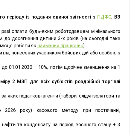
о періоду із подання єдиної звітності з
ПДФО
, ВЗ
 разі сплати будь-яким роботодавцем мінімального
м до досягнення дитини 3-х років (на сьогодні таке
 місце роботи як
найманий працівник
);
тла, понесених учасником бойових дій або особою з
 до 01.01.2030 – 10%, потім щорічне зменшення на 1
іру 2 МЗП для всіх суб'єктів роздрібної торгівлі
а яких податкові агенти (табори, слідчі ізолятори та
 2026 року) касового методу при постачанні,
 нафти та конденсату на період воєнного стану + 3