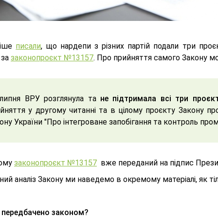
ніше
писали
, що нардепи з різних партій подали три про
 за
законопроєкт №13157
. Про прийняття самого Закону 
липня ВРУ розглянула та
не підтримала всі три проєк
йняття у другому читанні та в цілому проєкту Закону пр
ону України "Про інтегроване запобігання та контроль про
ьому
законопроєкт №13157
вже переданий на підпис Прези
ий аналіз Закону ми наведемо в окремому матеріалі, як ті
 передбачено законом?