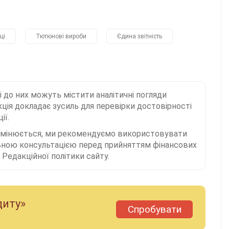
ці
Тютюнові вироби
Єдина звітність
і до них можуть містити аналітичні погляди
ція докладає зусиль для перевірки достовірності
ії.
 змінюється, ми рекомендуємо використовувати
льною консультацією перед прийняттям фінансових
Редакційної політики сайту.
диту»
Спробувати