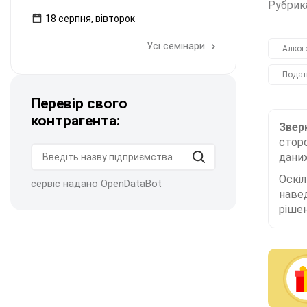
Рубрик
18 серпня, вівторок
Усі семінари
Алког
Подат
Перевір свого
контрагента:
Зверн
сторо
даних
Оскі
сервіс надано
OpenDataBot
наве
рішен