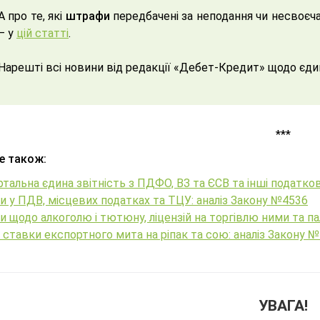
А про те, які
штрафи
передбачені за неподання чи несвоєча
– у
цій статті
.
Нарешті всі новини від редакції «Дебет-Кредит» щодо єдин
***
е також:
тальна єдина звітність з ПДФО, ВЗ та ЄСВ та інші податков
и у ПДВ, місцевих податках та ТЦУ: аналіз Закону №4536
и щодо алкоголю і тютюну, ліцензій на торгівлю ними та п
 ставки експортного мита на ріпак та сою: аналіз Закону 
УВАГА!