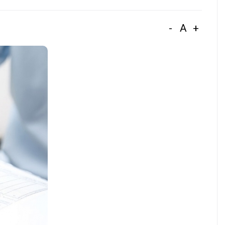
-
A
+