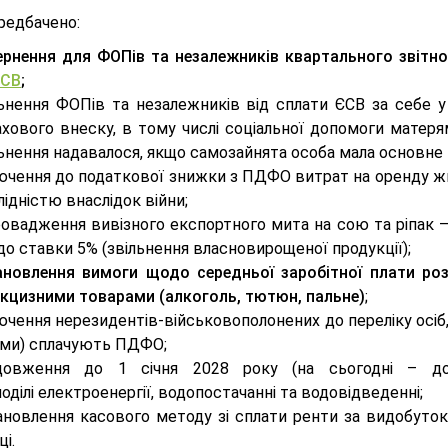
редбачено:
ернення для ФОПів та незалежників квартального звітног
СВ
;
льнення ФОПів та незалежників від сплати ЄСВ за себе у
хового внеску, в тому числі соціальної допомоги матеря
ьнення надавалося, якщо самозайнята особа мала основне
ючення до податкової знижки з ПДФО витрат на оренду жи
лідністю внаслідок війни;
овадження вивізного експортного мита на сою та ріпак –
 до ставки 5% (звільнення власновирощеної продукції);
ановлення вимоги щодо середньої заробітної плати розм
акцизними товарами (алкоголь, тютюн, пальне)
;
чення нерезидентів-військовополонених до переліку осіб, з
ми) сплачують ПДФО;
довження до 1 січня 2028 року (на сьогодні – до
оділі електроенергії, водопостачанні та водовідведенні;
ановлення касового методу зі сплати ренти за видобуток
ці.