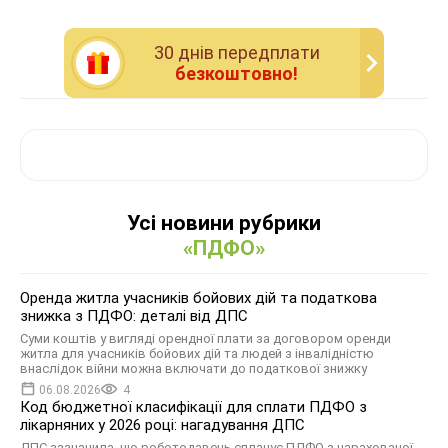
30 днiв передплати
безкоштовно!
Усі новини рубрики
«ПДФО»
Оренда житла учасників бойових дій та податкова
знижка з ПДФО: деталі від ДПС
Суми коштів у вигляді орендної плати за договором оренди
житла для учасників бойових дій та людей з інвалідністю
внаслідок війни можна включати до податкової знижку
06.08.2026
4
Код бюджетної класифікації для сплати ПДФО з
лікарняних у 2026 році: нагадування ДПС
ДПС зазначила, що роботодавець сплачує ПДФО з нарахованої