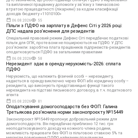
та виплаченої працівнику допомоги у зв’язку з тимчасовою
втратою працездатності (лікарняні) за кодом класифікації
доходів бюджету «11010100»
06.08.2026
55
Пільги з ПДФО на зарплату в Дефенс Сіті у 2026 році:
ДПС надала роз'яснення для резидентів
Спеціальний правовий режим Дефенс Сіті передбачає податкові
пільги для ОПК, проте вони не поширюються на ПДФО. У ДПС
роз'яснили: заробітна плата працівників підприємств-резидентів
оподатковується ПДФО за загальними правилами
06.08.2026
58
Нерезидент здає в оренду нерухомість-2026: сплата
ПДФО
Нерухомість, що належить фізичній особі – нерезиденту,
надається в оренду виключно через ФОП або юридичну особу –
резидента, що виконують представницькі функції такого
нерезидента на підставі письмового договору, в т.ч. податкового
агента
05.08.2026
81
Оподаткування домогосподарств без ФОП: Галина
Третьякова роз'яснила норми законопроєкту №15449
Законопроєкт №15449 пропонує добровільний режим для
домогосподарств. Він передбачає приблизно 12 тис. грн
неоподатковуваного доходу на кожного члена родини,
можливість працювати без ФОП із пільговою ставкою 5% та
механізм повернення ПДФО найманим працівникам