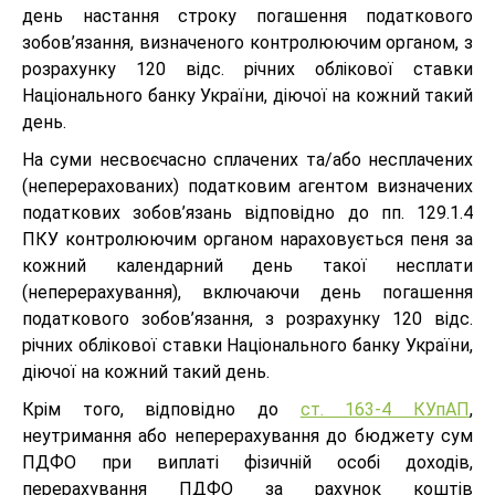
день настання строку погашення податкового
зобов’язання, визначеного контролюючим органом, з
розрахунку 120 відс. річних облікової ставки
Національного банку України, діючої на кожний такий
день.
На суми несвоєчасно сплачених та/або несплачених
(неперерахованих) податковим агентом визначених
податкових зобов’язань відповідно до пп. 129.1.4
ПКУ контролюючим органом нараховується пеня за
кожний календарний день такої несплати
(неперерахування), включаючи день погашення
податкового зобов’язання, з розрахунку 120 відс.
річних облікової ставки Національного банку України,
діючої на кожний такий день.
Крім того, відповідно до
ст. 163-4 КУпАП
,
неутримання або неперерахування до бюджету сум
ПДФО при виплаті фізичній особі доходів,
перерахування ПДФО за рахунок коштів