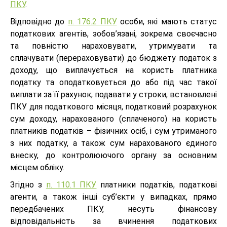
ПКУ
.
Відповідно до
п. 176.2 ПКУ
особи, які мають статус
податкових агентів, зобов’язані, зокрема своєчасно
та повністю нараховувати, утримувати та
сплачувати (перераховувати) до бюджету податок з
доходу, що виплачується на користь платника
податку та оподатковується до або під час такої
виплати за її рахунок; подавати у строки, встановлені
ПКУ для податкового місяця, податковий розрахунок
сум доходу, нарахованого (сплаченого) на користь
платників податків – фізичних осіб, і сум утриманого
з них податку, а також сум нарахованого єдиного
внеску, до контролюючого органу за основним
місцем обліку.
Згідно з
п. 110.1 ПКУ
платники податків, податкові
агенти, а також інші суб’єкти у випадках, прямо
передбачених ПКУ, несуть фінансову
відповідальність за вчинення податкових