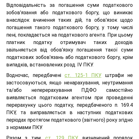
Відповідальність за погашення суми податкового
зобов’язання або податкового боргу, що виникає
внаслідок вчинення таких дій, та обов’язок щодо
погашення такого податкового боргу, у тому числі
пені, покладається на податкового агента. При цьому
платник податку отримувач таких доходів
звільняється від обов’язку погашення такої суми
податкових зобов’язань або податкового боргу, крім
випадків, встановлених розд. IV ПКУ.
Водночас, передбачені
ст. 125-1 ПКУ
штрафи не
застосовуються, якщо ненарахування, неутримання
та/або неперерахування ПДФО самостійно
виявляється податковим агентом при проведенні
перерахунку цього податку, передбаченого п. 169.4
ПКУ, та виправляється в наступних податкових
періодах протягом податкового (звітного) року згідно
з нормами ПКУ.
Разом з тим,
ст. 129 ПКУ
визначений порядок