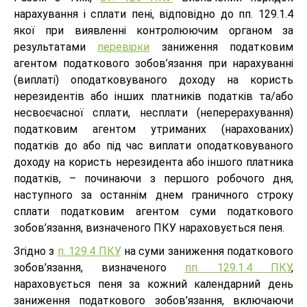
нарахування і сплати пені, відповідно до пп. 129.1.4
якої при виявленні контролюючим органом за
результатами
перевірки
заниження податковим
агентом податкового зобов’язання при нарахуванні
(виплаті) оподатковуваного доходу на користь
нерезидентів або інших платників податків та/або
несвоєчасної сплати, несплати (неперерахування)
податковим агентом утриманих (нарахованих)
податків до або під час виплати оподатковуваного
доходу на користь нерезидента або іншого платника
податків, – починаючи з першого робочого дня,
наступного за останнім днем граничного строку
сплати податковим агентом суми податкового
зобов’язання, визначеного ПКУ нараховується пеня.
Згідно з
п. 129.4 ПКУ
на суми заниження податкового
зобов’язання, визначеного
пп. 129.1.4 ПКУ
,
нараховується пеня за кожний календарний день
заниження податкового зобов’язання, включаючи