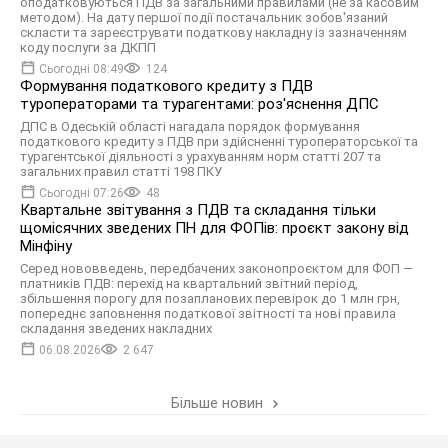
оподатковуються ПДВ за загальними правилами (не за касовим
методом). На дату першої події постачальник зобов'язаний
скласти та зареєструвати податкову накладну із зазначенням
коду послуги за ДКПП
Сьогодні 08:49
124
Формування податкового кредиту з ПДВ
туроператорами та турагентами: роз'яснення ДПС
ДПС в Одеській області нагадала порядок формування
податкового кредиту з ПДВ при здійсненні туроператорської та
турагентської діяльності з урахуванням норм статті 207 та
загальних правил статті 198 ПКУ
Сьогодні 07:26
48
Квартальне звітування з ПДВ та складання тільки
щомісячних зведених ПН для ФОПів: проєкт закону від
Мінфіну
Серед нововведень, передбачених законопроєктом для ФОП —
платників ПДВ: перехід на квартальний звітний період,
збільшення порогу для позапланових перевірок до 1 млн грн,
попереднє заповнення податкової звітності та нові правила
складання зведених накладних
06.08.2026
2 647
Більше новин