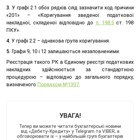
3.
У графі 2.1 обох рядків слід зазначити код причини
«201» – «Коригування зведеної податкової
накладної, складеної відповідно до
п. 198.5
ст. 198
ПКУ».
4.
У графі 2.2 – однакова група коригування.
5.
Графи 9, 10 і 12 залишаються незаповненими.
Реєстрація такого РК в Єдиному реєстрі податкових
накладних здійснюється за стандартною
процедурою – відповідно до загального порядку,
визначеного
Порядком №1307
.
УВАГА!
Тепер ви можете читати бухгалтерські новини
від «Дебету-Кредиту» у Telegram та VIBER, а
обговорювати їх – у найбільшій групі бухгалтерів