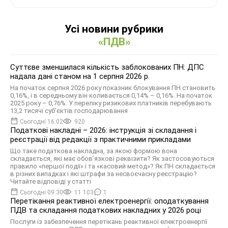
Усі новини рубрики
«ПДВ»
Суттєве зменшилася кількість заблокованих ПН: ДПС
надала дані станом на 1 серпня 2026 р.
На початок серпня 2026 року показник блокування ПН становить
0,16%, і в середньому він коливається 0,14% – 0,16%. На початок
2025 року – 0,76%. У переліку ризикових платників перебувають
13,2 тисячі суб’єктів господарювання
Сьогодні 16:02
920
Податкові накладні – 2026: інструкція зі складання і
реєстрації від редакції з практичними прикладами
Що таке податкова накладна, за якою формою вона
складається, які має обов’язкові реквізити? Як застосовуються
правило «першої події» і та «касовий метод»? Як ПН складається
в різних випадках і які штрафи за несвоєчасну реєстрацію?
Читайте відповіді у статті
Сьогодні 09:30
11 103
1
Перетікання реактивної електроенергії: оподаткування
ПДВ та складання податкових накладних у 2026 році
Послуги із забезпечення перетікань реактивної електроенергії