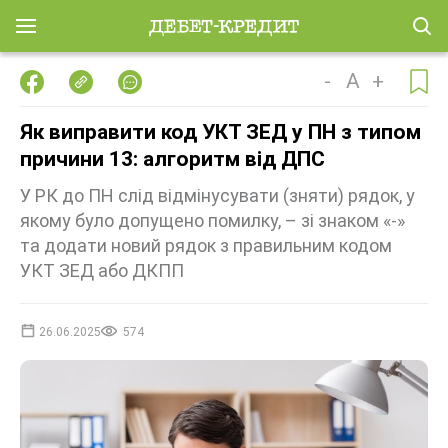
-
A
+
Як виправити код УКТ ЗЕД у ПН з типом
причини 13: алгоритм від ДПС
У РК до ПН слід відмінусувати (зняти) рядок, у
якому було допущено помилку, – зі знаком «-»
та додати новий рядок з правильним кодом
УКТ ЗЕД або ДКПП
26.06.2025
574