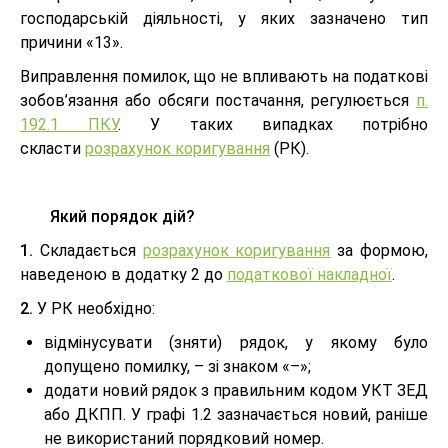
господарській діяльності, у яких зазначено тип
причини «13».
Виправлення помилок, що не впливають на податкові
зобов’язання або обсяги постачання, регулюється
п.
192.1 ПКУ
. У таких випадках потрібно
скласти
розрахунок коригування
(РК).
Який порядок дій?
1.
Складається
розрахунок коригування
за формою,
наведеною в додатку 2 до
податкової накладної
.
2.
У РК необхідно:
відмінусувати (зняти) рядок, у якому було
допущено помилку, – зі знаком «–»;
додати новий рядок з правильним кодом УКТ ЗЕД
або ДКПП. У графі 1.2 зазначається новий, раніше
не використаний порядковий номер.