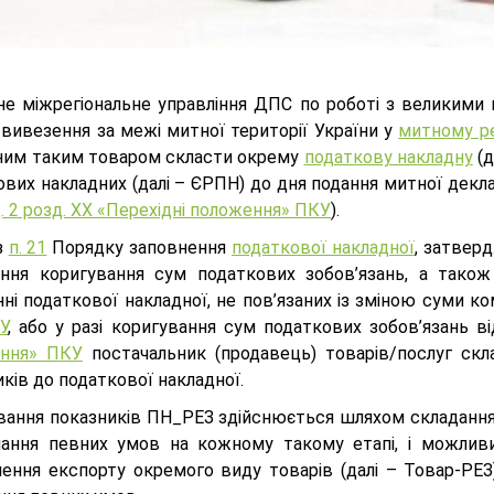
не міжрегіональне управління ДПС по роботі з великими
вивезення за межі митної території України у
митному р
ним таким товаром скласти окрему
податкову накладну
(д
вих накладних (далі – ЄРПН) до дня подання митної декла
. 2 розд. XX «Перехідні положення» ПКУ
).
з
п. 21
Порядку заповнення
податкової накладної
, затвер
ення коригування сум податкових зобов’язань, а тако
ні податкової накладної, не пов’язаних із зміною суми ко
У
, або у разі коригування сум податкових зобов’язань в
ння» ПКУ
постачальник (продавець) товарів/послуг скла
ків до податкової накладної.
вання показників ПН_РЕЗ здійснюється шляхом складанн
ання певних умов на кожному такому етапі, і можливи
ення експорту окремого виду товарів (далі – Товар-РЕЗ),