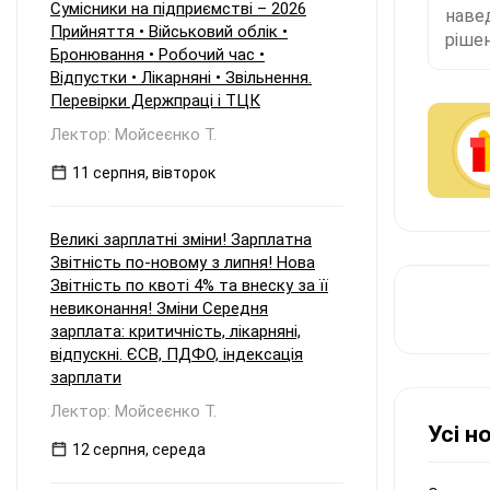
Сумісники на підприємстві – 2026
наве
Прийняття • Військовий облік •
рішен
Бронювання • Робочий час •
Відпустки • Лікарняні • Звільнення.
Перевірки Держпраці і ТЦК
Лектор: Мойсеєнко Т.
11 серпня, вівторок
Великі зарплатні зміни! Зарплатна
Звітність по-новому з липня! Нова
Звітність по квоті 4% та внеску за її
невиконання! Зміни Середня
зарплата: критичність, лікарняні,
відпускні. ЄСВ, ПДФО, індексація
зарплати
Лектор: Мойсеєнко Т.
Усі н
12 серпня, середа