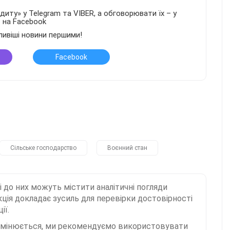
иту» у Telegram та VIBER, а обговорювати їх – у
в на Facebook
ливіші новини першими!
Facebook
Сільське господарство
Воєнний стан
і до них можуть містити аналітичні погляди
ція докладає зусиль для перевірки достовірності
ії.
 змінюється, ми рекомендуємо використовувати