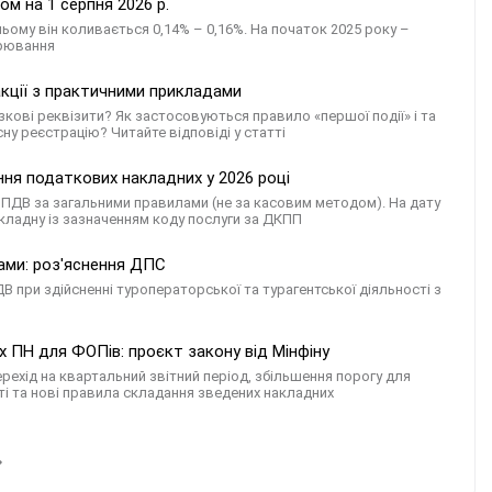
м на 1 серпня 2026 р.
ьому він коливається 0,14% – 0,16%. На початок 2025 року –
арювання
дакції з практичними прикладами
кові реквізити? Як застосовуються правило «першої події» і та
ну реєстрацію? Читайте відповіді у статті
ння податкових накладних у 2026 році
 ПДВ за загальними правилами (не за касовим методом). На дату
кладну із зазначенням коду послуги за ДКПП
ами: роз'яснення ДПС
 при здійсненні туроператорської та турагентської діяльності з
 ПН для ФОПів: проєкт закону від Мінфіну
ехід на квартальний звітний період, збільшення порогу для
ті та нові правила складання зведених накладних