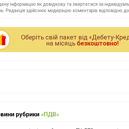
дену інформацію як довідкову та звертатися за індивідуа
ь. Редакція здійснює модерацію коментарів відповідно до 
Оберiть свiй пакет вiд «Дебету-Кре
на мiсяць
безкоштовно!
овини рубрики
«ПДВ»