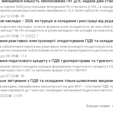
 зменшилася кількість заблокованих ПН: ДПС надала дані стано
ок серпня 2026 року показник блокування ПН становить 0,16%, і в середн
 переліку ризикових платників перебувають 13,2 тисячі суб’єктів господ
дні 16:02
49
ві накладні – 2026: інструкція зі складання і реєстрації від ре
податкова накладна, за якою формою вона складається, які має обов’яз
 метод»? Як ПН складається в різних випадках і які штрафи за несвоєчас
дні 09:30
11 020
1
ання реактивної електроенергії: оподаткування ПДВ та склада
із забезпечення перетікань реактивної електроенергії оподатковуються
одії постачальник зобов'язаний скласти та зареєструвати податкову на
дні 08:49
114
ння податкового кредиту з ПДВ туроператорами та турагент
еській області нагадала порядок формування податкового кредиту з ПДВ
ням норм статті 207 та загальних правил статті 198 ПКУ
дні 07:26
46
ьне звітування з ПДВ та складання тільки щомісячних зведених
вовведень, передбачених законопроєктом для ФОП — платників ПДВ: пер
ових перевірок до 1 млн грн, попереднє заповнення податкової звітнос
.2026
2 599
Більше новин