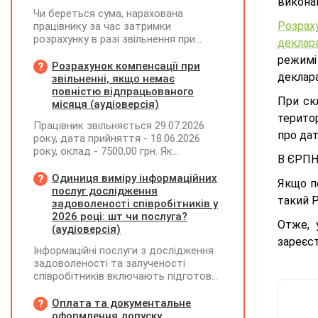
викона
Чи береться сума, нарахована
Розрах
працівнику за час затримки
розрахунку в разі звільнення при
деклара
обчсиленні середньомісячної
режимі
заробітної плати (винагороди), для
Розрахунок компенсації при
деклар
розрахунку внеску на підтримку
звільненні, якщо немає
працевлаштування осіб з
повністю відпрацьованого
При ск
інвалідністю?
місяця (аудіоверсія)
територ
Працівник звільняється 29.07.2026
про дат
року, дата прийняття - 18.06.2026
року, оклад - 7500,00 грн. Як
В ЄРПН
розрахувати компенсацію трьох
невикористаних днів відпустки при
Одиниця виміру інформаційних
Якщо п
звільненні?
послуг дослідження
такий 
задоволеності співробітників у
2026 році: шт чи послуга?
Отже, 
(аудіоверсія)
зареєс
Інформаційні послуги з дослідження
задоволеності та залученості
співробітників включають підготовку
дослідного повідомлення,
проведення опитування через
Оплата та документальне
EngageQ та електронну пошту,
оформлення допуску