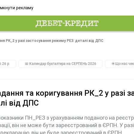
мкнути рекламу
ня РК_2 у разі застосування режиму РЕЗ: деталі від ДПС
.26 р.
📅 Календар бухгалтера на СЕРПЕНЬ 2026
☀️Що нас чек
дання та коригування РК_2 у разі 
лі від ДПС
оказники ПН_РЕЗ з урахуванням поданого на реєстр
ації, він не може бути зареєстрований в ЄРПН. У разі
декларацію, він не буде зареєстрований в ЄРПН