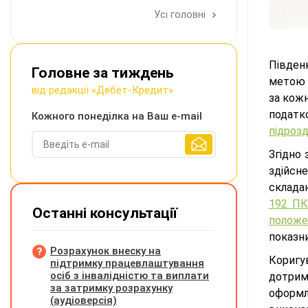
Усі головні
Півден
Головне за тиждень
метою 
від редакції «Дебет-Кредит»
за кож
податко
Кожного понеділка на Ваш e-mail
підрозд
Згідно 
здійсн
складан
192 ПК
Останні консультації
положе
показни
Розрахунок внеску на
Коригу
підтримку працевлаштування
осіб з інвалідністю та виплати
дотрим
за затримку розрахунку
оформл
(аудіоверсія)