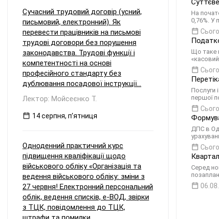
Суттєве
Сучасний трудовий договір (усний,
На почат
0,76%. У
письмовий, електронний). Як
Сього
перевести працівників на письмові
Податко
трудові договори без порушення
Що таке 
законодавства. Трудові функції і
«касовий
компетентності на основі
Сього
професійного стандарту без
Перетік
дублювання посадової інструкції...
Послуги 
першої п
Лектор: Мойсеєнко Т.
Сього
14 серпня, пʼятниця
Формува
ДПС в Од
урахуван
Одноденний практичний курс
Сього
підвищення кваліфікації щодо
Квартал
військового обліку «Організація та
Серед но
позаплан
ведення військового обліку: зміни з
06.08
27 червня! Електронний персональний
облік, ведення списків, е-ВОД, звірки
з ТЦК, повідомлення до ТЦК,
штрафи та помилки...