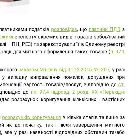
 платниками податків
розповідає
, що
платник ПДВ
з
ежимі
експорту окремих видів товарів зобов’язаний
алі – ПН_РЕЗ) та зареєструвати її в Єдиному реєстрі
рації для митного оформлення таких товарів (
п. 97.1
дженого
наказом Мінфіну від 31.12.2015 №1307
, у разі
ж у випадку виправлення помилок, допущених при
мпенсації вартості товарів/послуг, відповідно до
ст.
ідповідно до
пп. 97.4 підрозд. 2 розд. XX «Перехідні
дає розрахунок коригування кількісних і вартісних
я
розрахунків коригування
в кілька етапів та лише за
й як до початку, так і після завершення митного
 але у разі наявності відповідних обставин та/або