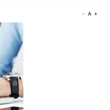
-
A
+