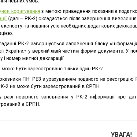
ння певних умов.
унок коригування
з метою приведення показників податков
ції
(далі – РК-2) складається після завершення вивезення
 експорту та подання усіх необхідних додаткових деклар
ацією.
ладанні РК-2 завершується заповнення блоку «Інформація
ії України:» у верхній лівій частині форми документа. У п
у і номер митної декларації.
 може бути зареєстровано тільки один РК-2.
оказники ПН_РЕЗ з урахуванням поданого на реєстрацію Р
РК-2 не може бути зареєстрований в ЄРПН.
у разі невірного заповнення у РК-2 інформації про дат
трований в ЄРПН.
УВАГА!