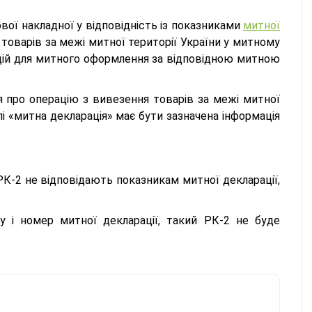
ої накладної у відповідність із показниками
митної
 товарів за межі митної території України у митному
ацій для митного оформлення за відповідною митною
 про операцію з вивезення товарів за межі митної
олі «митна декларація» має бути зазначена інформація
К-2 не відповідають показникам митної декларації,
у і номер митної декларації, такий РК-2 не буде