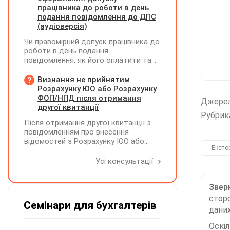
підтримку учасників і передачу
працівника до роботи в день
результатів. Яку одиницю виміру
подання повідомлення до ДПС
коректніше застосовувати — «шт» чи
(аудіоверсія)
«послуга»?
Чи правомірний допуск працівника до
роботи в день подання
повідомлення, як його оплатити та
зафіксувати?
Визнання не прийнятим
Розрахунку ЮО або Розрахунку
ФОП/НПД після отримання
Джере
другої квитанції
Рубрик
Після отримання другої квитанції з
повідомленням про внесення
відомостей з Розрахунку ЮО або
Експо
Розрахунку ФОП/НПД до Реєстру
застрахованих осіб, на підставі
Усі консультації
камеральної перевірки Розрахунок
може бути не прийнятим, якщо його
Зверн
було подано з порушенням вимог
сторо
Семінари для бухгалтерів
даних
Оскі