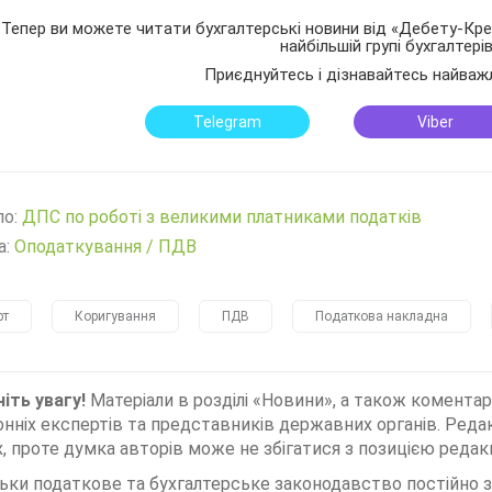
Тепер ви можете читати бухгалтерські новини від «Дебету-Кред
найбільшій групі бухгалтері
Приєднуйтесь і дізнавайтесь найваж
Telegram
Viber
ло:
ДПС по роботі з великими платниками податків
а:
Оподаткування
/
ПДВ
рт
Коригування
ПДВ
Податкова накладна
іть увагу!
Матеріали в розділі «Новини», а також коментар
нніх експертів та представників державних органів. Редак
, проте думка авторів може не збігатися з позицією редакц
льки податкове та бухгалтерське законодавство постійно