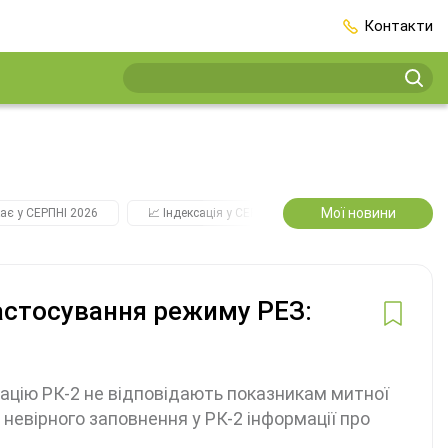
Контакти
Мої новини
ає у СЕРПНІ 2026
📈 Індексація у СЕРПНІ
2️⃣0️⃣2️⃣7️⃣ Усі ключо
застосування режиму РЕЗ:
ацію РК-2 не відповідають показникам митної
 невірного заповнення у РК-2 інформації про