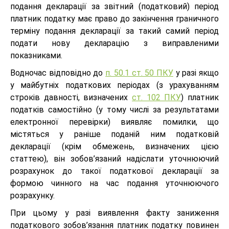
подання декларації за звітний (податковий) період
платник податку має право до закінчення граничного
терміну подання декларації за такий самий період
подати нову декларацію з виправленими
показниками.
Водночас відповідно до
п. 50.1 ст. 50 ПКУ
у разі якщо
у майбутніх податкових періодах (з урахуванням
строків давності, визначених
ст. 102 ПКУ
) платник
податків самостійно (у тому числі за результатами
електронної перевірки) виявляє помилки, що
містяться у раніше поданій ним податковій
декларації (крім обмежень, визначених цією
статтею), він зобов’язаний надіслати уточнюючий
розрахунок до такої податкової декларації за
формою чинного на час подання уточнюючого
розрахунку.
При цьому у разі виявлення факту заниження
податкового зобов’язання платник податку повинен