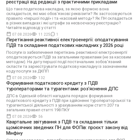
реєстрації від редакції з практичними прикладами
Що таке податкова накладна, за якою формою вона
складається, які має обов’язкові реквізити? Як застосовуються
правило «першої події» і та «касовий метод»? Як ПН складається
в різних випадках і які штрафи за несвоєчасну реєстрацію?
Читайте відповіді у статті
07.08.2026
11 225
1
Перетікання реактивної електроенергії: оподаткування
ПДВ та складання податкових накладних у 2026 році
Послуги із забезпечення перетікань реактивної електроенергії
оподатковуються ПДВ за загальними правилами (не за касовим
методом). На дату першої події постачальник зобов'язаний
скласти та зареєструвати податкову накладну із зазначенням
коду послуги за ДКПП
07.08.2026
132
Формування податкового кредиту з ПДВ
туроператорами та турагентами: роз'яснення ДПС
ДПС в Одеській області нагадала порядок формування
податкового кредиту з ПДВ при здійсненні туроператорської та
турагентської діяльності з урахуванням норм статті 207 та
загальних правил статті 198 ПКУ
07.08.2026
56
Квартальне звітування з ПДВ та складання тільки
щомісячних зведених ПН для ФОПів: проєкт закону від
Мінфіну