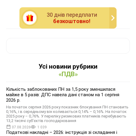
30 днiв передплати
безкоштовно!
Усі новини рубрики
«ПДВ»
Кількість заблокованих ПН за 1,5 року зменшилася
майже в 5 разів: ДПС навела дані станом на 1 серпня
2026 р.
На початок серпня 2026 року показник блокування ПН становить
0,16%, і в середньому він коливається 0,14% – 0,16%. На початок
2025 року – 0,76%. У переліку ризикових платників перебувають
13,2 тисячі суб’єктів господарювання
07.08.2026
1 039
Податкові накладні – 2026: інструкція зі складання і