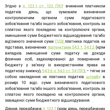
Згідно з
п. 123.1 ст. 123 ПКУ
вчинення платником
податків діянь, що зумовили визначення
контролюючим органом суми податкового
зобов’язання та/або іншого зобов’язання, контроль за
сплатою якого покладено на контролюючі органи,
зменшення суми бюджетного відшкодування та/або
від’ємного значення суми
ПДВ
платника податків на
підставах, визначених
підпунктами 54.3.1, 54.3.2
(крім
випадків зменшення суми податку на доходи
фізичних осіб, задекларованої до повернення з
бюджету у зв’язку із використанням права на
податкову знижку),
54.3.6 п. 54.3 ст. 54 ПКУ
, – тягне за
собою накладення на платника податків
штрафу
в
розмірі 10 відс. суми визначеного податкового
зобов’язання та/або іншого зобов’язання, контроль за
сплатою якого покладено на контролюючі органи,
завищеної суми бюджетного відшкодування.
Діяння, передбачені
п. 123.1
(крім діянь, передбачених