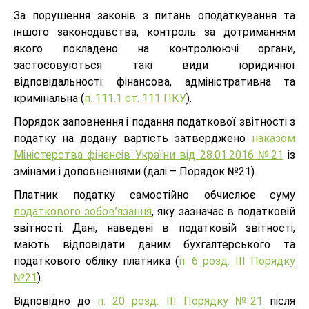
За порушення законів з питань оподаткування та
іншого законодавства, контроль за дотриманням
якого покладено на контролюючі органи,
застосовуються такі види юридичної
відповідальності: фінансова, адміністративна та
кримінальна (
п. 111.1 ст. 111 ПКУ
).
Порядок заповнення і подання податкової звітності з
податку на додану вартість затверджено
наказом
Міністерства фінансів України від 28.01.2016 №21
із
змінами і доповненнями (далі – Порядок №21).
Платник податку самостійно обчислює суму
податкового зобов’язання
, яку зазначає в податковій
звітності. Дані, наведені в податковій звітності,
мають відповідати даним бухгалтерського та
податкового обліку платника (
п. 6 розд. III Порядку
№21
).
Відповідно до
п. 20 розд. III Порядку №21
після