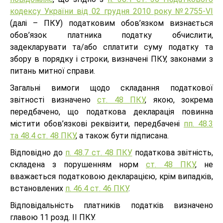
кодексу України від 02 грудня 2010 року №2755-VI
(далі – ПКУ) податковим обов’язком визнається
обов’язок платника податку обчислити,
задекларувати та/або сплатити суму податку та
збору в порядку і строки, визначені ПКУ, законами з
питань митної справи.
Загальні вимоги щодо складання податкової
звітності визначено
ст. 48 ПКУ
, якою, зокрема
передбачено, що податкова декларація повинна
містити обов’язкові реквізити, передбачені
пп. 48.3
та 48.4 ст. 48 ПКУ
, а також бути підписана.
Відповідно до
п. 48.7 ст. 48 ПКУ
податкова звітність,
складена з порушенням норм
ст. 48 ПКУ
, не
вважається податковою декларацією, крім випадків,
встановлених
п. 46.4 ст. 46 ПКУ
.
Відповідальність платників податків визначено
главою 11 розд. II ПКУ.