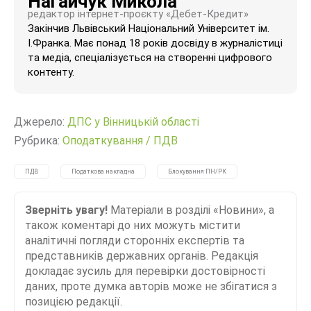
Нагайчук Микола
редактор інтернет-проєкту «Дебет-Кредит»
Закінчив Львівський Національний Університет ім.
І.Франка. Має понад 18 років досвіду в журналістиці
та медіа, спеціалізується на створенні цифрового
контенту.
Джерело:
ДПС у Вінницькій області
Рубрика:
Оподаткування
/
ПДВ
ПДВ
Податкова накладна
Блокування ПН/РК
Зверніть увагу!
Матеріали в розділі «Новини», а
також коментарі до них можуть містити
аналітичні погляди сторонніх експертів та
представників державних органів. Редакція
докладає зусиль для перевірки достовірності
даних, проте думка авторів може не збігатися з
позицією редакції.