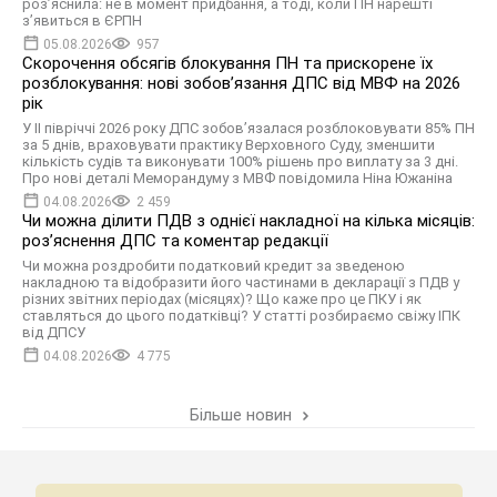
роз’яснила: не в момент придбання, а тоді, коли ПН нарешті
з’явиться в ЄРПН
05.08.2026
957
Скорочення обсягів блокування ПН та прискорене їх
розблокування: нові зобов’язання ДПС від МВФ на 2026
рік
У II півріччі 2026 року ДПС зобов’язалася розблоковувати 85% ПН
за 5 днів, враховувати практику Верховного Суду, зменшити
кількість судів та виконувати 100% рішень про виплату за 3 дні.
Про нові деталі Меморандуму з МВФ повідомила Ніна Южаніна
04.08.2026
2 459
Чи можна ділити ПДВ з однієї накладної на кілька місяців:
роз’яснення ДПС та коментар редакції
Чи можна роздробити податковий кредит за зведеною
накладною та відобразити його частинами в декларації з ПДВ у
різних звітних періодах (місяцях)? Що каже про це ПКУ і як
ставляться до цього податківці? У статті розбираємо свіжу ІПК
від ДПСУ
04.08.2026
4 775
Більше новин