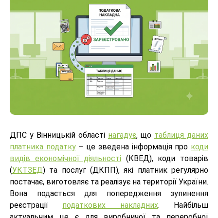
ДПС у Вінницькій області
нагадує
, що
таблиця даних
платника податку
– це зведена інформація про
коди
видів економічної діяльності
(КВЕД), коди товарів
(
УКТЗЕД
) та послуг (ДКПП), які платник регулярно
постачає, виготовляє та реалізує на території України.
Вона подається для попередження зупинення
реєстрації
податкових накладних
. Найбільш
актуальним це є для виробничої та переробної