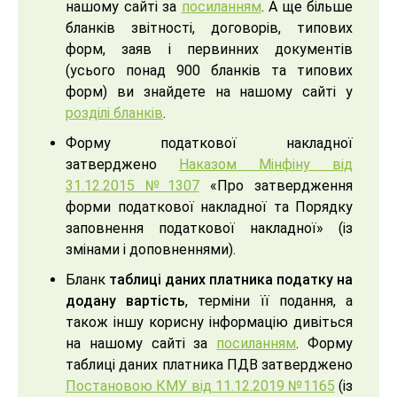
нашому сайті за
посиланням
. А ще більше
бланків звітності, договорів, типових
форм, заяв і первинних документів
(усього понад 900 бланків та типових
форм) ви знайдете на нашому сайті у
розділі бланків
.
Форму податкової накладної
затверджено
Наказом Мінфіну від
31.12.2015 №1307
«Про затвердження
форми податкової накладної та Порядку
заповнення податкової накладної» (із
змінами і доповненнями).
Бланк
таблиці даних платника податку на
додану вартість
, терміни її подання, а
також іншу корисну інформацію дивіться
на нашому сайті за
посиланням
. Форму
таблиці даних платника ПДВ затверджено
Постановою КМУ від 11.12.2019 №1165
(із