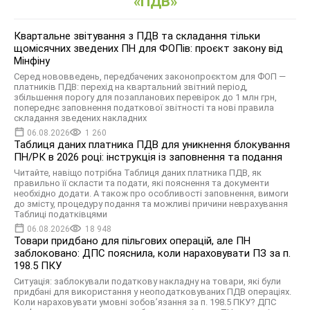
«ПДВ»
Квартальне звітування з ПДВ та складання тільки
щомісячних зведених ПН для ФОПів: проєкт закону від
Мінфіну
Серед нововведень, передбачених законопроєктом для ФОП —
платників ПДВ: перехід на квартальний звітний період,
збільшення порогу для позапланових перевірок до 1 млн грн,
попереднє заповнення податкової звітності та нові правила
складання зведених накладних
06.08.2026
1 260
Таблиця даних платника ПДВ для уникнення блокування
ПН/РК в 2026 році: інструкція із заповнення та подання
Читайте, навіщо потрібна Таблиця даних платника ПДВ, як
правильно її скласти та подати, які пояснення та документи
необхідно додати. А також про особливості заповнення, вимоги
до змісту, процедуру подання та можливі причини неврахування
Таблиці податківцями
06.08.2026
18 948
Товари придбано для пільгових операцій, але ПН
заблоковано: ДПС пояснила, коли нараховувати ПЗ за п.
198.5 ПКУ
Ситуація: заблокували податкову накладну на товари, які були
придбані для використання у неоподатковуваних ПДВ операціях.
Коли нараховувати умовні зобов’язання за п. 198.5 ПКУ? ДПС