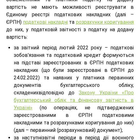
вартість не мають можливості реєструвати в
Єдиному реєстрі податкових накладних (далі –
ЄРПН)
податкові накладні
та
розрахунки коригування
до них, у податковій звітності з податку на додану
вартість:
за звітний період лютий 2022 року – податкові
зобов’язання та податковий кредит формуються
на підставі зареєстрованих в ЄРПН податкових
накладних (що були зареєстровані в ЄРПН до
24.02.2022) та наявних у платника первинних
документів бухгалтерського обліку,
складенихвідповідно до
Закону України «Про
бухгалтерський облік та фінансову звітність в
Україні»
(по операціях, не підтверджених
зареєстрованими в ЄРПН податковими
накладними та розрахунками коригування до них)
(далі – первинний (розрахунковий) документ);
за наступнізвітні періоди в період дії воєнного