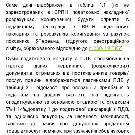
Саме дані відображені в таблиці 1.1. (по не
зареєстрованих в ЄРПН податкових накладних/
розрахунках коригування) будуть сприяти в
подальшому реєстрації в ЄРПН податкових
накладних та розрахунків коригування за рахунок
показника ∑Перевищ («другого реєстраційного
ліміту», обрахованого відповідно до
п. 200-1.9 ПКУ
).
Суми податкового кредиту з ПДВ сформовані на
підставі даних первинних (розрахункових)
документів, отриманих від постачальників товарів/
послуг, повинні відображатися платниками ПДВ у
таблиці 2.1. відомості про операції з придбання з
податком на додану вартість, які підлягають
оподаткуванню за основною ставкою та ставками
7% і 14%,додатку 1 до податкової декларації з ПДВ,
та одночасно покупець, за наявності можливості,
включає до заяви про допущення продавцем
товарів/послуг помилок при зазначенні обов’язкових