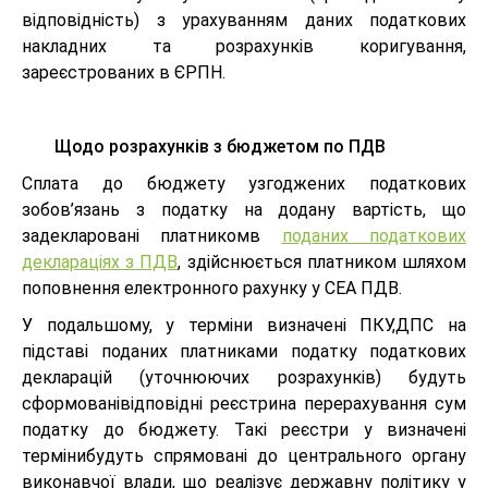
відповідність) з урахуванням даних податкових
накладних та розрахунків коригування,
зареєстрованих в ЄРПН.
Щодо розрахунків з бюджетом по ПДВ
Сплата до бюджету узгоджених податкових
зобов’язань з податку на додану вартість, що
задекларовані платникомв
поданих податкових
деклараціях з ПДВ
, здійснюється платником шляхом
поповнення електронного рахунку у СЕА ПДВ.
У подальшому, у терміни визначені ПКУ,ДПС на
підставі поданих платниками податку податкових
декларацій (уточнюючих розрахунків) будуть
сформованівідповідні реєстрина перерахування сум
податку до бюджету. Такі реєстри у визначені
термінибудуть спрямовані до центрального органу
виконавчої влади, що реалізує державну політику у