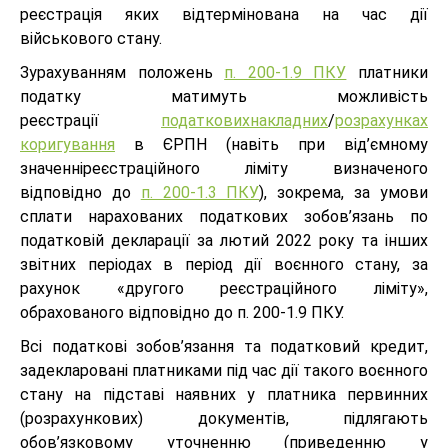
реєстрація яких відтермінована на час дії
військового стану.
Зурахуванням положень
п. 200-1.9 ПКУ
платники
податку матимуть можливість
реєстрації
податковихнакладних
/
розрахунках
коригування
в ЄРПН (навіть при від’ємному
значенніреєстраційного ліміту визначеного
відповідно до
п. 200-1.3 ПКУ
), зокрема, за умови
сплати нарахованих податкових зобов’язань по
податковій декларації за лютий 2022 року та інших
звітних періодах в період дії воєнного стану, за
рахунок «другого реєстраційного ліміту»,
обрахованого відповідно до п. 200-1.9 ПКУ.
Всі податкові зобов’язання та податковий кредит,
задекларовані платниками під час дії такого воєнного
стану на підставі наявних у платника первинних
(розрахункових) документів, підлягають
обов’язковому уточненню (приведенню у