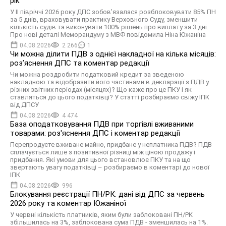
рік
У II півріччі 2026 року ДПС зобов’язалася розблоковувати 85% ПН
за 5 днів, враховувати практику Верховного Суду, зменшити
кількість судів та виконувати 100% рішень про виплату за 3 дні.
Про нові деталі Меморандуму з МВФ повідомила Ніна Южаніна
04.08.2026
2 266
1
Чи можна ділити ПДВ з однієї накладної на кілька місяців:
роз’яснення ДПС та коментар редакції
Чи можна роздробити податковий кредит за зведеною
накладною та відобразити його частинами в декларації з ПДВ у
різних звітних періодах (місяцях)? Що каже про це ПКУ і як
ставляться до цього податківці? У статті розбираємо свіжу ІПК
від ДПСУ
04.08.2026
4 474
База оподатковування ПДВ при торгівлі вживаними
товарами: роз'яснення ДПС і коментар редакції
Перепродуєте вживане майно, придбане у неплатника ПДВ? ПДВ
сплачується лише з позитивної різниці між ціною продажу і
придбання. Які умови для цього встановлює ПКУ та на що
звертають увагу податківці – розбираємо в коментарі до нової
ІПК
04.08.2026
996
Блокування реєстрації ПН/РК: дані від ДПС за червень
2026 року та коментар Южаніної
У червні кількість платників, яким були заблоковані ПН/РК
збільшилась на 3%, заблокована сума ПДВ - зменшилась на 1%.