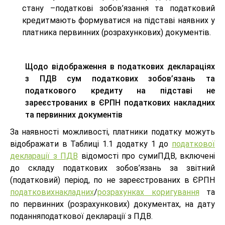
стану –податкові зобов’язання та податковий
кредитмають формуватися на підставі наявних у
платника первинних (розрахункових) документів.
Щодо відображення в податкових деклараціях
з ПДВ сум податкових зобов’язань та
податкового кредиту на підставі не
зареєстрованих в ЄРПН податкових накладних
та первинних документів
За наявності можливості, платники податку можуть
відображати в Таблиці 1.1 додатку 1 до
податкової
декларації з ПДВ
відомості про сумиПДВ, включені
до складу податкових зобов’язань за звітний
(податковий) період, по не зареєстрованих в ЄРПН
податковихнакладних
/
розрахунках коригування
та
по первинних (розрахункових) документах, на дату
поданняподаткової декларації з ПДВ.