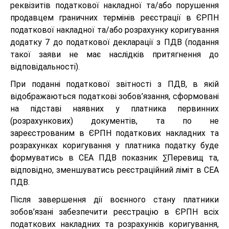
реквізитів податкової накладної та/або порушення
продавцем граничних термінів реєстрації в ЄРПН
податкової накладної та/або розрахунку коригування
додатку 7 до податкової декларації з ПДВ (подання
такої заяви не має наслідків притягнення до
відповідальності).
При поданні податкової звітності з ПДВ, в якій
відображаються податкові зобов’язання, сформовані
на підставі наявних у платника первинних
(розрахункових) документів, та по не
зареєстрованим в ЄРПН податкових накладних та
розрахунках коригування у платника податку буде
формуватись в СЕА ПДВ показник ∑Перевищ та,
відповідно, зменшуватись реєстраційний ліміт в СЕА
ПДВ.
Після завершення дії воєнного стану платники
зобов’язані забезпечити реєстрацію в ЄРПН всіх
податкових накладних та розрахунків коригування,