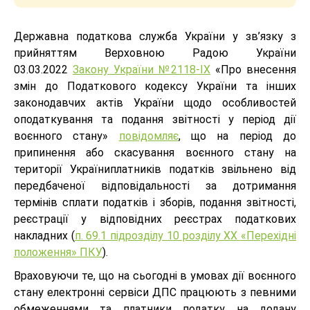
Державна податкова служба України у зв’язку з
прийняттям Верховною Радою України
03.03.2022
Закону України №2118-ІХ
«Про внесення
змін до Податкового кодексу України та інших
законодавчих актів України щодо особливостей
оподаткування та подання звітності у період дії
воєнного стану»
повідомляє
, що на період до
припинення або скасування воєнного стану на
території Україниплатників податків звільнено від
передбаченої відповідальності за дотримання
термінів сплати податків і зборів, подання звітності,
реєстрації у відповідних реєстрах податкових
накладних (
п. 69.1 підрозділу 10 розділу ХХ «Перехідні
положення» ПКУ
).
Враховуючи те, що на сьогодні в умовах дії воєнного
стану електронні сервіси ДПС працюють з певними
обмеженнями та платники податку на додану