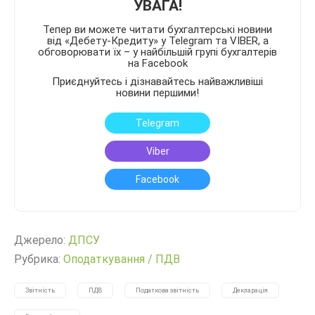
УВАГА!
Тепер ви можете читати бухгалтерські новини
від «Дебету-Кредиту» у Telegram та VIBER, а
обговорювати їх – у найбільшій групі бухгалтерів
на Facebook
Приєднуйтесь і дізнавайтесь найважливіші
новини першими!
Telegram
Viber
Facebook
Джерело:
ДПСУ
Рубрика:
Оподаткування
/
ПДВ
Звітність
ПДВ
Податкова звітність
Декларація