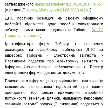
затвердженого
наказом Мінфіну від 06.06.2017 №557
(в редакції
наказу Мінфіну від 01.06.2020 №261
).
ДПС постійно розміщує на своєму офіційному
вебсайті відомості щодо засобів електронного
зв’язку, якими може подаватися Таблиця (
п. 24
Порядку зупинення
).
Ідентифікатори форм Таблиці та пояснення
розміщено на офіційному вебпорталі ДПС за
адресою: Головна > Електронна звітність >
Платникам податків про електронну звітність >
Інформаційно-аналітичне забезпечення > Реєстр
електронних форм податкових документів.
Пояснення з інформацією про діяльність платника (з
можливим зазначенням відомостей про наявні
орендовані або власні приміщення, виробничі
потужності, земельні ділянки, найманого персоналу,
залишків готової продукції, сировини) подається у