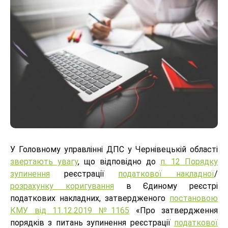
У Головному управлінні ДПС у Чернівецькій області
звертають увагу
, що відповідно до
п. 12 Порядку
зупинення
реєстрації
податкової накладної
/
розрахунку коригування
в Єдиному реєстрі
податкових накладних, затвердженого
постановою
КМУ від 11.12.2019 №1165
«Про затвердження
порядків з питань зупинення реєстрації
податкової