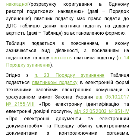
накладної
/розрахунку коригування в Єдиному
реєстрі податкових накладних» (далі – Порядок
зупинення) платник податку має право подати до
ДПС таблицю даних платника податку на додану
вартість (далі – Таблиця) за встановленою формою.
Таблиця подається з поясненням, в якому
зазначається вид діяльності, з посиланням на
податкову та іншу
звітність
платника податку (
п. 14
Порядку зупинення
).
Згідно з
п. 23 Порядку зупинення
Таблиця
подається
платником податку
в електронній формі
технічними засобами електронних комунікацій з
урахуванням вимог Законів України
від 05.10.2017
№2155-VІІІ
«Про електронну ідентифікацію та
електронні довірчі послуги»,
від 22.05.2003 №851-IV
«Про електронні документи та електронний
документообіг» та Порядку обміну електронними
документами з контролюючими органами,