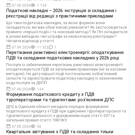
07.08.2026
1 134
Податкові накладні – 2026: інструкція зі складання і
реєстрації від редакції з практичними прикладами
Що таке податкова накладна, за якою формою вона
складається, які має обов’язкові реквізити? Як застосовуються
правило «першої події» і та «касовий метод»? Як ПН складається
в різних випадках і які штрафи за несвоєчасну реєстрацію?
Читайте відповіді у статті
07.08.2026
11 322
1
Перетікання реактивної електроенергії: оподаткування
ПДВ та складання податкових накладних у 2026 році
Послуги із забезпечення перетікань реактивної електроенергії
оподатковуються ПДВ за загальними правилами (не за касовим
методом). На дату першої події постачальник зобов'язаний
скласти та зареєструвати податкову накладну із зазначенням
коду послуги за ДКПП
07.08.2026
134
Формування податкового кредиту з ПДВ
туроператорами та турагентами: роз'яснення ДПС
ДПС в Одеській області нагадала порядок формування
податкового кредиту з ПДВ при здійсненні туроператорської та
турагентської діяльності з урахуванням норм статті 207 та
загальних правил статті 198 ПКУ
07.08.2026
56
Квартальне звітування з ПДВ та складання тільки