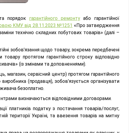
 та порядок
гарантійного ремонту
або гарантійної
овою КМУ від 28.11.2023 №1251
«Про затвердження
заміни технічно складних побутових товарів» (далі –
ійні зобов’язання щодо товару, зокрема передбачені
 товару протягом гарантійного строку відповідно
ивачів» (із змінами та доповненнями).
ць, магазин, сервісний центр) протягом гарантійного
о виробника (продавця), зобов’язується організувати
оживача безоплатно.
ентрами визначаються відповідними договорами.
ції платників податку з постачання товарів/послуг,
ній території Україні, та ввезення товарів на митну
ача права на розпоряджання товарами як власник, у