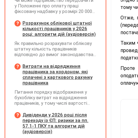
Чи може підприємство передбачити
у Положенні про оплату праці
тому чи
фіксовану надбавку у розмірі 20 000
грн за роботу на території можливих
Отже, 
бойових дій, якщо для окремих
Розрахунок облікової штатної
(перед
посад вона перевищуватиме 50%
кількості працівників у 2026
постача
посадового окладу?
році: алгоритм дій (аудіоверсія)
Таким ч
Як правильно розрахувати облікову
штатну кількість працівників
провед
відповідно до вимог законодавства
податко
у 2026 році?
Витрати на відрядження
Проте 
працівника за кордоном, які
оподат
сплачені з карткового рахунку
працівника
оплачу
Питання порядку відображення у
бухобліку витрат на відрядження
працівників, у тому числі вартості
проживання в готелі, яке сплачено з
карткового рахунку працівника та
Дивіденди у 2026 році після
підтвердження таких операцій
переходу із ЄП: ризики за пп.
первинними документами, належать
57.1-1 ПКУ та алгоритм дій
до компетенції Мінфіну
(аудіоверсія)