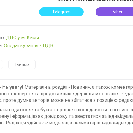
Telegram
Viber
ло:
ДПС у м. Києві
а:
Оподаткування
/
ПДВ
Торгівля
іть увагу!
Матеріали в розділі «Новини», а також коментар
нніх експертів та представників державних органів. Редак
, проте думка авторів може не збігатися з позицією редакц
льки податкове та бухгалтерське законодавство постійно
дену інформацію як довідкову та звертатися за індивідуа
ь. Редакція здійснює модерацію коментарів відповідно до 