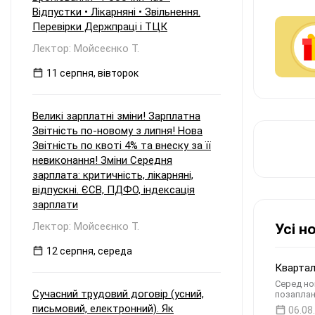
та виплаті таких дивідендів
Відпустки • Лікарняні • Звільнення.
материнській компанії наприкінці 2026
Перевірки Держпраці і ТЦК
року? Зокрема: Чи зобов'язане ТОВ
сплачувати авансовий внесок з
Лектор: Мойсеєнко Т.
податку на прибуток відповідно до п.
57.1-1 ПКУ, враховуючи, що прибуток
11 серпня, вівторок
був сформований у періоді
перебування на єдиному податку, але
виплачується вже на загальній
Великі зарплатні зміни! Зарплатна
системі? Які особливості
Звітність по-новому з липня! Нова
оподаткування та утримання
Звітність по квоті 4% та внеску за її
податку у джерела виплати
виникають, якщо материнська
невиконання! Зміни Середня
компанія є: а) резидентом України; б)
зарплата: критичність, лікарняні,
нерезидентом?
відпускні. ЄСВ, ПДФО, індексація
зарплати
Лектор: Мойсеєнко Т.
Усі н
12 серпня, середа
Квартал
Серед но
Сучасний трудовий договір (усний,
позаплан
письмовий, електронний). Як
06.08