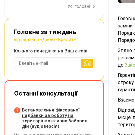
Усі головні
Головн
заміни
Головне за тиждень
Порядку
від редакції «Дебет-Кредит»
Порядо
Згідно 
Кожного понеділка на Ваш e-mail
реклам
до
Зако
Гаранті
строку 
гарант
Останні консультації
Взаємо
Встановлення фіксованої
Відпов
надбавки за роботу на
місце п
території можливих бойових
територ
дій (аудіоверсія)
Згідно 