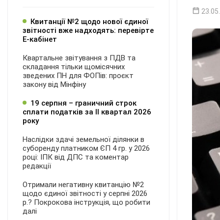
23.05
Квитанції №2 щодо нової єдиної
звітності вже надходять: перевірте
Е-кабінет
Квартальне звітування з ПДВ та
складання тільки щомісячних
зведених ПН для ФОПів: проєкт
закону від Мінфіну
19 серпня – граничний строк
сплати податків за ІI квартал 2026
року
Наслідки здачі земельної ділянки в
суборенду платником ЄП 4 гр. у 2026
році: ІПК від ДПС та коментар
редакції
Отримали негативну квитанцію №2
щодо єдиної звітності у серпні 2026
р.? Покрокова інструкція, що робити
далі