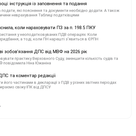
ці: інструкція із заповнення та подання
а подати, які пояснення та документи необхідно додати. А також
ричини неврахування Таблиці податківцями
снила, коли нараховувати ПЗ за п. 198.5 ПКУ
ористання у неоподатковуваних ПДВ операціях. Коли
придбання, а тоді, коли ПН нарешті з’явиться в ЄРПН
ві зобов’язання ДПС від МВФ на 2026 рік
овувати практику Верховного Суду, зменшити кількість судів та
ВФ повідомила Ніна Южаніна
я ДПС та коментар редакції
ого частинами в декларації з ПДВ у різних звітних періодах
збираємо свіжу ІПК від ДПСУ