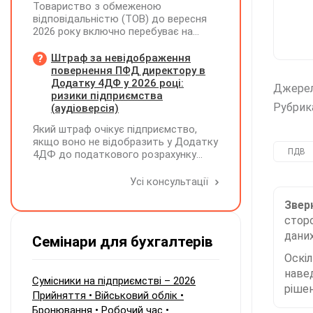
Товариство з обмеженою
відповідальністю (ТОВ) до вересня
2026 року включно перебуває на
спрощеній системі оподаткування
(єдиний податок, 3 група, ставка 5%,
Штраф за невідображення
неплатник ПДВ). З 1 жовтня 2026
повернення ПФД директору в
року підприємство переходить на
Додатку 4ДФ у 2026 році:
Джере
загальну систему оподаткування
ризики підприємства
(стає платником податку на
Рубрик
(аудіоверсія)
прибуток). За результатами
Який штраф очікує підприємство,
діяльності у періоді 2024–2025 років
якщо воно не відобразить у Додатку
(під час перебування на спрощеній
ПДВ
4ДФ до податкового розрахунку
системі) підприємство отримало
повернення поворотної фінансової
чистий прибуток, сума
допомоги (ПФД) директору?
Усі консультації
нерозподіленого прибутку в балансі
становить 18 млн грн. Наприкінці
Зверн
2026 року (вже після переходу на
загальну систему) планується
сторо
прийняття рішення про розподіл
даних
Семінари для бухгалтерів
цього прибутку та виплату
дивідендів у розмірі 18 млн грн
Оскі
єдиному учаснику — іншій юридичній
наве
Сумісники на підприємстві – 2026
особі. Які податкові зобов'язання
рішен
Прийняття • Військовий облік •
виникають у ТОВ (як емітента
корпоративних прав) при нарахуванні
Бронювання • Робочий час •