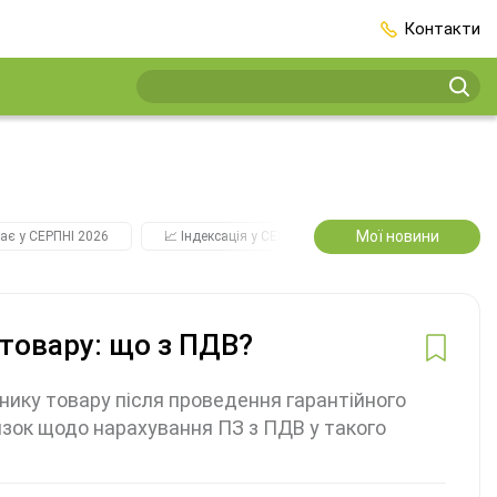
Контакти
Мої новини
ає у СЕРПНІ 2026
📈 Індексація у СЕРПНІ
2️⃣0️⃣2️⃣7️⃣ Усі ключо
 товару: що з ПДВ?
нику товару після проведення гарантійного
язок щодо нарахування ПЗ з ПДВ у такого