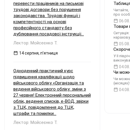
перевести працівників на письмові
Таблиця
трудові договори без порушення
Читайте,
про особ
законодавства. Трудові функції і
06.08
компетентності на основі
Товари 
професійного стандарту без
Ситуація
дублювання посадової інструкції...
нарахову
Лектор: Мойсеєнко Т.
05.08
Скороче
14 серпня, пʼятниця
У II пів
виконува
04.08
Одноденний практичний курс
Чи можн
підвищення кваліфікації щодо
Чи можна
військового обліку «Організація та
(місяцях
ведення військового обліку: зміни з
04.08
27 червня! Електронний персональний
облік, ведення списків, е-ВОД, звірки
з ТЦК, повідомлення до ТЦК,
штрафи та помилки...
Лектор: Мойсеєнко Т.