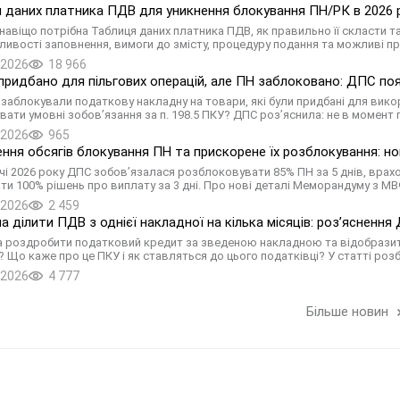
 даних платника ПДВ для уникнення блокування ПН/РК в 2026 ро
 навіщо потрібна Таблиця даних платника ПДВ, як правильно її скласти т
ливості заповнення, вимоги до змісту, процедуру подання та можливі п
.2026
18 966
придбано для пільгових операцій, але ПН заблоковано: ДПС поя
: заблокували податкову накладну на товари, які були придбані для вик
вати умовні зобов’язання за п. 198.5 ПКУ? ДПС роз’яснила: не в момент 
.2026
965
ння обсягів блокування ПН та прискорене їх розблокування: но
річчі 2026 року ДПС зобов’язалася розблоковувати 85% ПН за 5 днів, врах
ти 100% рішень про виплату за 3 дні. Про нові деталі Меморандуму з М
.2026
2 459
а ділити ПДВ з однієї накладної на кілька місяців: роз’ясненн
 роздробити податковий кредит за зведеною накладною та відобразити й
)? Що каже про це ПКУ і як ставляться до цього податківці? У статті ро
.2026
4 777
Більше новин