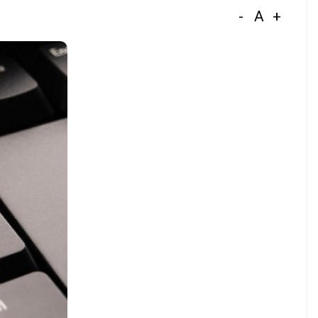
-
A
+