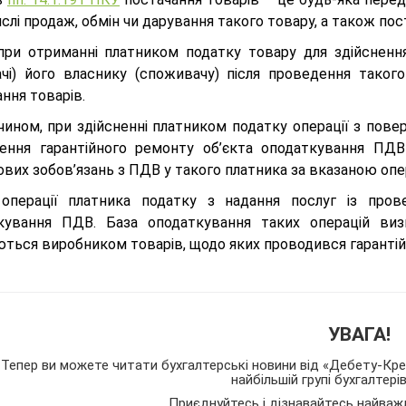
слі продаж, обмін чи дарування такого товару, а також пос
при отриманні платником податку товару для здійсненн
ачі) його власнику (споживачу) після проведення такого
ння товарів.
ином, при здійсненні платником податку операції з повер
ення гарантійного ремонту об’єкта оподаткування ПДВ
вих зобов’язань з ПДВ у такого платника за вказаною опер
операції платника податку з надання послуг із пров
кування ПДВ. База оподаткування таких операцій визн
ються виробником товарів, щодо яких проводився гарантій
УВАГА!
Тепер ви можете читати бухгалтерські новини від «Дебету-Кред
найбільшій групі бухгалтері
Приєднуйтесь і дізнавайтесь найваж