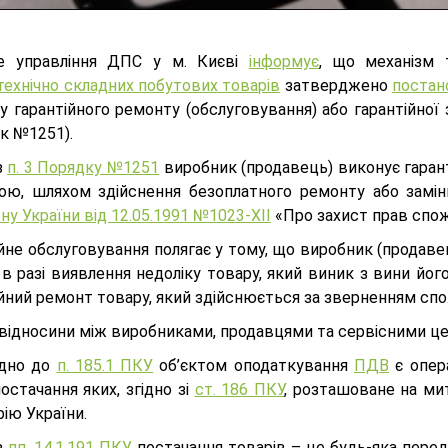
е управління ДПС у м. Києві
інформує
, що механізм
технічно складних побутових товарів
затверджено
постан
 гарантійного ремонту (обслуговування) або гарантійної 
к №1251).
з
п. 3 Порядку №1251
виробник (продавець) виконує гарант
ою, шляхом здійснення безоплатного ремонту або заміни
ну України від 12.05.1991 №1023-XII
«Про захист прав спож
йне обслуговування полягає у тому, що виробник (продаве
в разі виявлення недоліку товару, який виник з вини йог
ійний ремонт товару, який здійснюється за зверненням сп
відносини між виробниками, продавцями та сервісними ц
ідно до
п. 185.1 ПКУ
об’єктом оподаткування
ПДВ
є опера
остачання яких, згідно зі
ст. 186 ПКУ
, розташоване на мит
ію України.
з
пп. 14.1.191 ПКУ
постачання товарів – це будь-яка перед