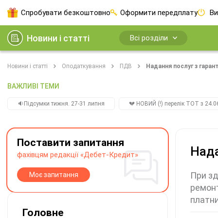
Спробувати безкоштовно
Оформити передплату
Ви
Новини і статті
Всі розділи
Новини і статті
Оподаткування
ПДВ
Надання послуг з гаран
ВАЖЛИВІ ТЕМИ
🔉Підсумки тижня. 27-31 липня
💔 НОВИЙ (!) перелік ТОТ з 24.06
Поставити запитання
Нада
фахівцям редакції «Дебет-Кредит»
При зд
Моє запитання
ремонт
платни
Головне