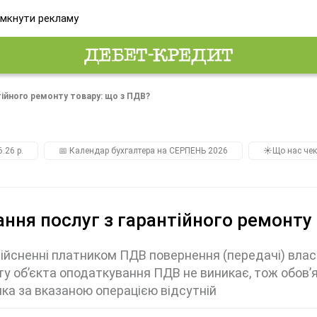
мкнути рекламу
тійного ремонту товару: що з ПДВ?
.26 р.
📅 Календар бухгалтера на СЕРПЕНЬ 2026
☀️Що нас чек
ння послуг з гарантійного ремонту
ійсненні платником ПДВ повернення (передачі) влас
у об’єкта оподаткування ПДВ не виникає, тож обов’
ка за вказаною операцією відсутній