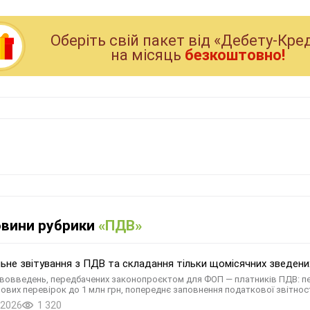
Оберiть свiй пакет вiд «Дебету-Кре
на мiсяць
безкоштовно!
овини рубрики
«ПДВ»
ьне звітування з ПДВ та складання тільки щомісячних зведених
вовведень, передбачених законопроєктом для ФОП — платників ПДВ: пер
ових перевірок до 1 млн грн, попереднє заповнення податкової звітнос
.2026
1 320