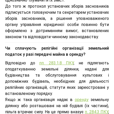
однозначно тлумачити їх зміст.
До того ж протокол установчих зборів засновників
підписується головуючим та секретарем установчих
зборів засновників, а рішення уповноваженого
органу управління юридичної особи повинно бути
оформлено з дотриманням вимог, встановлених
законом та відповідати чинному законодавству.
Чи сплачують релігійні організації земельний
податок у разі передачі майна в оренду?
Відповідно до
пп. 283.1.8 ПКУ
, не підлягають
оподаткуванню земельні ділянки, надані для
будівництва та обслуговування культових і
допоміжних будівель, необхідних для діяльності
релігійних організацій, статути яких зареєстровані у
встановленому порядку.
Якщо ж така організація надає в
оренду
земельну
ділянку або розташовані на ній будівлі (їх частини),
пільга втрачає силу. На це прямо вказує
п. 284.3 ПКУ
,