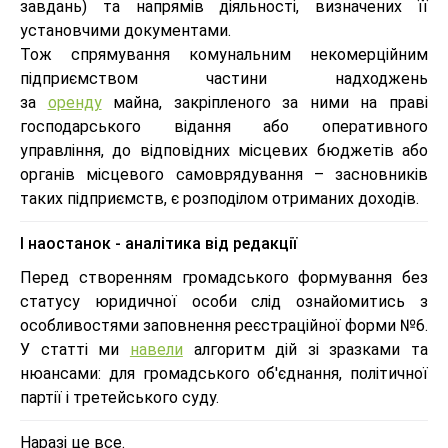
завдань) та напрямів діяльності, визначених її
установчими документами.
Тож спрямування комунальним некомерційним
підприємством частини надходжень
за
оренду
майна, закріпленого за ними на праві
господарського відання або оперативного
управління, до відповідних місцевих бюджетів або
органів місцевого самоврядування – засновників
таких підприємств, є розподілом отриманих доходів.
І наостанок - аналітика від редакції
Перед створенням громадського формування без
статусу юридичної особи слід ознайомитись з
особливостями заповнення реєстраційної форми №6.
У статті ми
навели
алгоритм дій зі зразками та
нюансами: для громадського об'єднання, політичної
партії і третейського суду.
Наразі це все.