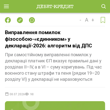
-
A
+
Виправлення помилок
фізособою-«єдинником» у
декларації-2026: алгоритм від ДПС
При самостійному виправленні помилок у
декларації платник ЄП вказує правильні дані у
розділах ІІ–ІV, а в VІ – суму коригувань. Під час
воєнного стану штрафи та пеня (рядки 19–20
розділу VІ) у декларації не нараховуються
08.07.2026
98