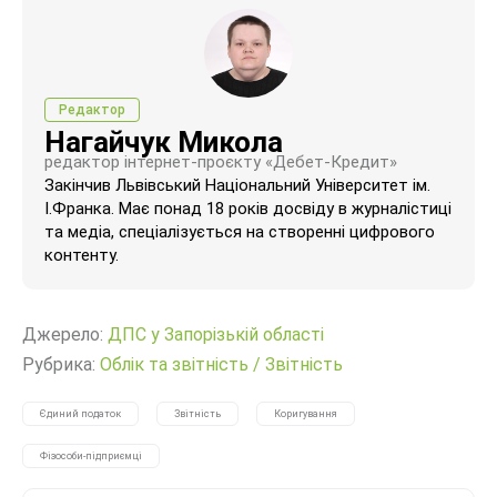
Редактор
Нагайчук Микола
редактор інтернет-проєкту «Дебет-Кредит»
Закінчив Львівський Національний Університет ім.
І.Франка. Має понад 18 років досвіду в журналістиці
та медіа, спеціалізується на створенні цифрового
контенту.
Джерело:
ДПС у Запорізькій області
Рубрика:
Облік та звітність
/
Звітність
Єдиний податок
Звітність
Коригування
Фізособи-підприємці