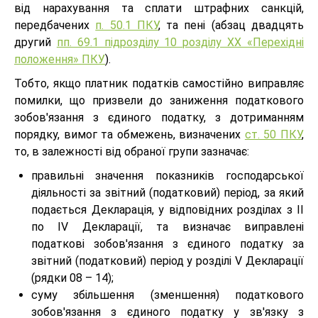
від нарахування та сплати штрафних санкцій,
передбачених
п. 50.1 ПКУ
, та пені (абзац двадцять
другий
пп. 69.1 підрозділу 10 розділу ХХ «Перехідні
положення» ПКУ
).
Тобто, якщо платник податків самостійно виправляє
помилки, що призвели до заниження податкового
зобов'язання з єдиного податку, з дотриманням
порядку, вимог та обмежень, визначених
ст. 50 ПКУ
,
то, в залежності від обраної групи зазначає:
правильні значення показників господарської
діяльності за звітний (податковий) період, за який
подається Декларація, у відповідних розділах з ІІ
по ІV Декларації, та визначає виправлені
податкові зобов'язання з єдиного податку за
звітний (податковий) період у розділі V Декларації
(рядки 08 – 14);
суму збільшення (зменшення) податкового
зобов'язання з єдиного податку у зв'язку з