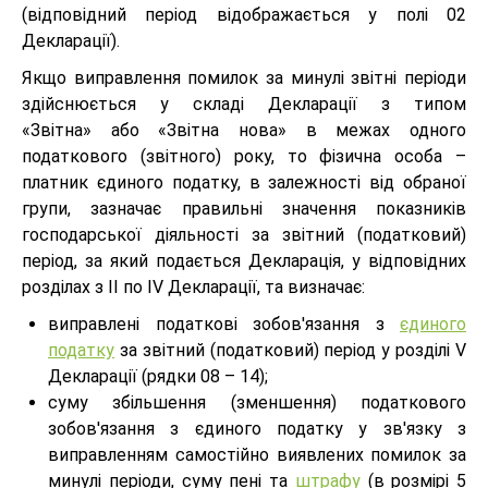
(відповідний період відображається у полі 02
Декларації).
Якщо виправлення помилок за минулі звітні періоди
здійснюється у складі Декларації з типом
«Звітна» або «Звітна нова» в межах одного
податкового (звітного) року, то фізична особа –
платник єдиного податку, в залежності від обраної
групи, зазначає правильні значення показників
господарської діяльності за звітний (податковий)
період, за який подається Декларація, у відповідних
розділах з ІІ по ІV Декларації, та визначає:
виправлені податкові зобов'язання з
єдиного
податку
за звітний (податковий) період у розділі V
Декларації (рядки 08 – 14);
суму збільшення (зменшення) податкового
зобов'язання з єдиного податку у зв'язку з
виправленням самостійно виявлених помилок за
минулі періоди, суму пені та
штрафу
(в розмірі 5