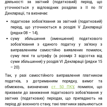
діяльності за звітний (податковий) період, що
уточнюється у відповідних розділах з ІІ по ІV
Декларації, та визначає:
податкове зобов'язання за звітний (податковий)
період, що уточнюється в розділі V Декларації
(рядки 08 – 14);
суму збільшення (зменшення) податкового
зобов'язання з єдиного податку у зв'язку з
виправленням самостійно виявлених помилок,
суму пені та штрафу (в розмірі 3 відсотка від
суми збільшення) у розділі VІ Декларації (рядки 15
– 20).
Так, у разі самостійного виправлення платником
податків, з дотриманням порядку, вимог та
обмежень, визначених
ст. 50 ПКУ
, помилок, що
призвели до заниження податкового зобов'язання у
звітних (податкових) періодах, що припадають на
період дії воєнного стану, такі платники звільняються