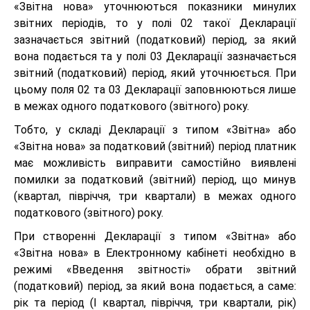
«Звітна нова» уточнюються показники минулих
звітних періодів, то у полі 02 такої Декларації
зазначається звітний (податковий) період, за який
вона подається та у полі 03 Декларації зазначається
звітний (податковий) період, який уточнюється. При
цьому поля 02 та 03 Декларації заповнюються лише
в межах одного податкового (звітного) року.
Тобто, у складі Декларації з типом «Звітна» або
«Звітна нова» за податковий (звітний) період платник
має можливість виправити самостійно виявлені
помилки за податковий (звітний) період, що минув
(квартал, півріччя, три квартали) в межах одного
податкового (звітного) року.
При створенні Декларації з типом «Звітна» або
«Звітна нова» в Електронному кабінеті необхідно в
режимі «Введення звітності» обрати звітний
(податковий) період, за який вона подається, а саме:
рік та період (І квартал, півріччя, три квартали, рік)