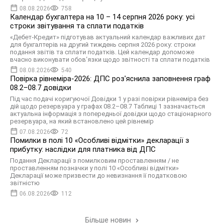
08.08.2026
758
Календар бухгалтера на 10 – 14 серпня 2026 року: усі
строки звітування та сплати податків
«Дебет-Кредит» підготував актуальний календар важливих дат
для бухгалтерів на другий тиждень серпня 2026 року: строки
подання звітів та сплати податків. Цей календар допоможе
вчасно виконувати обов’язки щодо звітності та сплати податків
08.08.2026
540
Повірка рівнеміра-2026: ДПС роз'яснила заповнення граф
08.2–08.7 довідки
Під час подачі коригуючої Довідки 1 у разі повірки рівнеміра без
дій щодо резервуара у графах 08.2–08.7 Таблиці 1 зазначається
актуальна інформація з попередньої довідки щодо стаціонарного
резервуара, на який встановлено цей рівнемір
07.08.2026
72
Помилки в полі 10 «Особливі відмітки» декларації з
прибутку: наслідки для платника від ДПС
Подання Декларації з помилковим проставленням / не
проставленням позначки у полі 10 «Особливі відмітки»
Декларації може призвести до невизнання її податковою
звітністю
06.08.2026
112
Більше новин