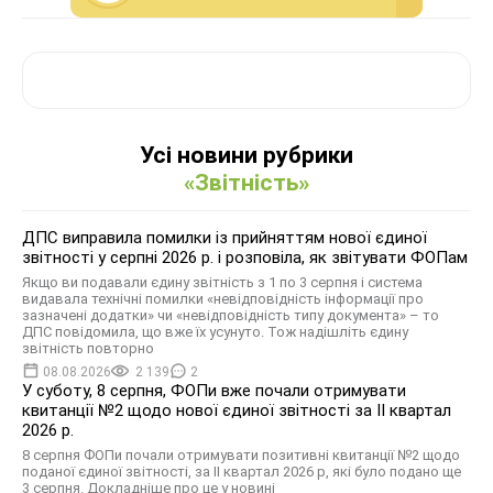
Усі новини рубрики
«Звітність»
ДПС виправила помилки із прийняттям нової єдиної
звітності у серпні 2026 р. і розповіла, як звітувати ФОПам
Якщо ви подавали єдину звітність з 1 по 3 серпня і система
видавала технічні помилки «невідповідність інформації про
зазначені додатки» чи «невідповідність типу документа» – то
ДПС повідомила, що вже їх усунуто. Тож надішліть єдину
звітність повторно
08.08.2026
2 139
2
У суботу, 8 серпня, ФОПи вже почали отримувати
квитанції №2 щодо нової єдиної звітності за ІІ квартал
2026 р.
8 серпня ФОПи почали отримувати позитивні квитанції №2 щодо
поданої єдиної звітності, за ІІ квартал 2026 р, які було подано ще
3 серпня. Докладніше про це у новині