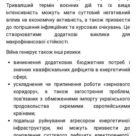
Триваліший термін воєнних дій та їх вища
інтенсивність можуть мати суттєвий негативний
вплив на економічну активність, а також призвести
до погіршення інфляційних та курсових очікувань. Це
створюватиме додаткові виклики для
макрофінансової стійкості.
Війна генерує також інші ризики:
виникнення додаткових бюджетних потреб і
значних квазіфіскальних дефіцитів в енергетичній
сфері;
ускладнення чи припинення роботи «зернового
коридору», а також загострення проблем,
пов’язаних з обмеженнями імпорту українського
продовольства окремими європейськими
країнами;
подальші руйнування агресором енергетичної
інфраструктури, які можуть призвести до
поновлення суттєвого дефіциту електроенергії,