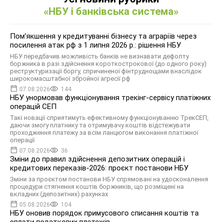
«НБУ і банківська система»
Помʼякшення у кредитуванні бізнесу та аграріїв через
посилення атак рф з 1 липня 2026 р.: рішення НБУ
НБУ передбачив можливість банків не визнавати дефолту
боржника в разі здійснення короткострокової (до одного року)
реструктуризації боргу, спричиненої фінтруднощами внаслідок
широкомасштабної збройної агресії рф
07.08.2026
144
НБУ унормовав функціонування трекінг-сервісу платіжних
операцій СЕП
Такі новації сприятимуть ефективному функціонуванню ТрекСЕП,
даючи змогу платнику та отримувачу коштів відстежувати
проходження платежу за всім ланцюгом виконання платіжної
операції
07.08.2026
36
Зміни до правил здійснення депозитних операцій і
кредитових переказів-2026: проєкт постанови НБУ
Зміни за проєктом постанови НБУ спрямовані на удосконалення
процедури стягнення коштів боржників, що розміщені на
вкладних (депозитних) рахунках
05.08.2026
104
НБУ оновив порядок примусового списання коштів та
сплати податкових платежів