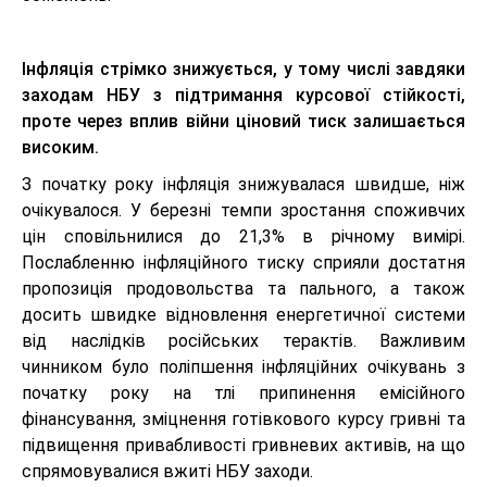
Інфляція стрімко знижується, у тому числі завдяки
заходам НБУ з підтримання курсової стійкості,
проте через вплив війни ціновий тиск залишається
високим.
З початку року інфляція знижувалася швидше, ніж
очікувалося. У березні темпи зростання споживчих
цін сповільнилися до 21,3% в річному вимірі.
Послабленню інфляційного тиску сприяли достатня
пропозиція продовольства та пального, а також
досить швидке відновлення енергетичної системи
від наслідків російських терактів. Важливим
чинником було поліпшення інфляційних очікувань з
початку року на тлі припинення емісійного
фінансування, зміцнення готівкового курсу гривні та
підвищення привабливості гривневих активів, на що
спрямовувалися вжиті НБУ заходи.