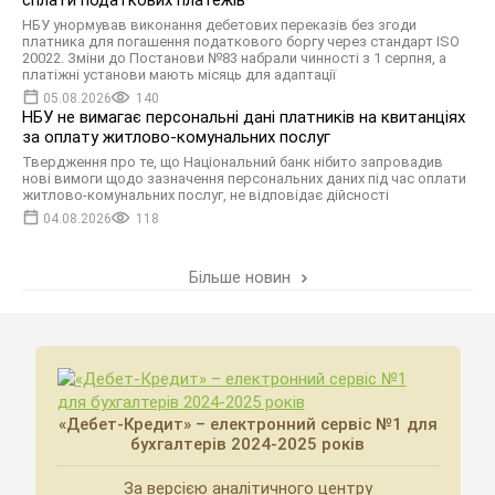
НБУ унормував виконання дебетових переказів без згоди
платника для погашення податкового боргу через стандарт ISO
20022. Зміни до Постанови №83 набрали чинності з 1 серпня, а
платіжні установи мають місяць для адаптації
05.08.2026
140
НБУ не вимагає персональні дані платників на квитанціях
за оплату житлово-комунальних послуг
Твердження про те, що Національний банк нібито запровадив
нові вимоги щодо зазначення персональних даних під час оплати
житлово-комунальних послуг, не відповідає дійсності
04.08.2026
118
Більше новин
«Дебет-Кредит» – електронний сервіс №1 для
бухгалтерів 2024-2025 років
За версією аналітичного центру