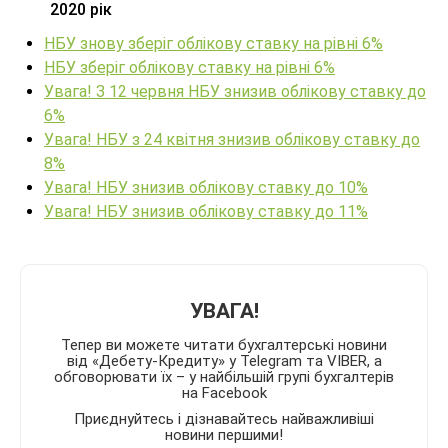
2020 рік
НБУ знову зберіг облікову ставку на рівні 6%
НБУ зберіг облікову ставку на рівні 6%
Увага! З 12 червня НБУ знизив облікову ставку до
6%
Увага! НБУ з 24 квітня знизив облікову ставку до
8%
Увага! НБУ знизив облікову ставку до 10%
Увага! НБУ знизив облікову ставку до 11%
УВАГА!
Тепер ви можете читати бухгалтерські новини
від «Дебету-Кредиту» у Telegram та VIBER, а
обговорювати їх – у найбільшій групі бухгалтерів
на Facebook
Приєднуйтесь і дізнавайтесь найважливіші
новини першими!