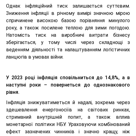
Однак інфляційний тиск залишається суттєвим.
Зниження інфляції в річному вимірі значною мірою
спричинене високою базою порівняння минулого
року, а також посилене теплою для зими погодою.
Натомість тиск на виробничі витрати бізнесу
зберігається, у тому числі через складнощі з
веденням діяльності та налаштуванням логістичних
ланцюгів в умовах війни.
У 2023 році інфляція сповільниться до 14,8%, а в
наступні роки – повернеться до однознакового
рівня.
Інфляція знижуватиметься й надалі, зокрема через
здешевлення енергоносіїв на світових ринках,
стриманий внутрішній попит, а також вплив
монетарної політики НБУ. Ураховуючи комбінований
ефект зазначених чинників і значно кращу, ніж