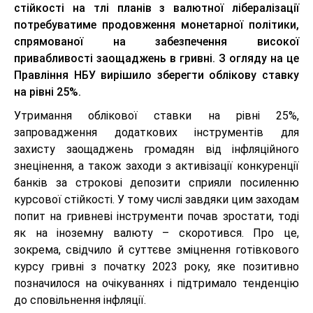
стійкості на тлі планів з валютної лібералізації
потребуватиме продовження монетарної політики,
спрямованої на забезпечення високої
привабливості заощаджень в гривні. З огляду на це
Правління НБУ вирішило зберегти облікову ставку
на рівні 25%.
Утримання облікової ставки на рівні 25%,
запровадження додаткових інструментів для
захисту заощаджень громадян від інфляційного
знецінення, а також заходи з активізації конкуренції
банків за строкові депозити сприяли посиленню
курсової стійкості. У тому числі завдяки цим заходам
попит на гривневі інструменти почав зростати, тоді
як на іноземну валюту – скоротився. Про це,
зокрема, свідчило й суттєве зміцнення готівкового
курсу гривні з початку 2023 року, яке позитивно
позначилося на очікуваннях і підтримало тенденцію
до сповільнення інфляції.