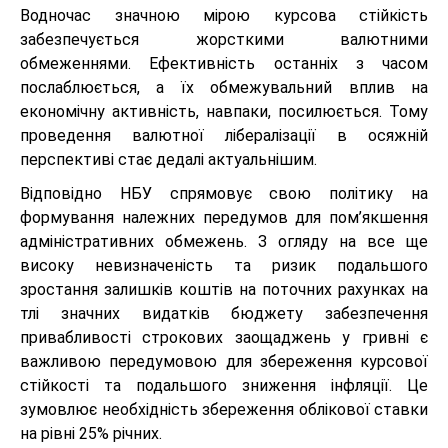
Водночас значною мірою курсова стійкість
забезпечується жорсткими валютними
обмеженнями. Ефективність останніх з часом
послаблюється, а їх обмежувальний вплив на
економічну активність, навпаки, посилюється. Тому
проведення валютної лібералізації в осяжній
перспективі стає дедалі актуальнішим.
Відповідно НБУ спрямовує свою політику на
формування належних передумов для пом’якшення
адміністративних обмежень. З огляду на все ще
високу невизначеність та ризик подальшого
зростання залишків коштів на поточних рахунках на
тлі значних видатків бюджету забезпечення
привабливості строкових заощаджень у гривні є
важливою передумовою для збереження курсової
стійкості та подальшого зниження інфляції. Це
зумовлює необхідність збереження облікової ставки
на рівні 25% річних.