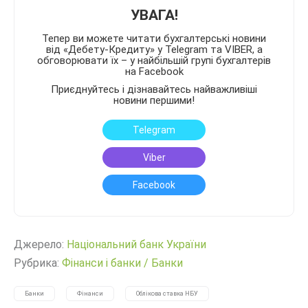
УВАГА!
Тепер ви можете читати бухгалтерські новини
від «Дебету-Кредиту» у Telegram та VIBER, а
обговорювати їх – у найбільшій групі бухгалтерів
на Facebook
Приєднуйтесь і дізнавайтесь найважливіші
новини першими!
Telegram
Viber
Facebook
Джерело:
Нацiональний банк України
Рубрика:
Фінанси і банки
/
Банки
Банки
Фінанси
Облікова ставка НБУ