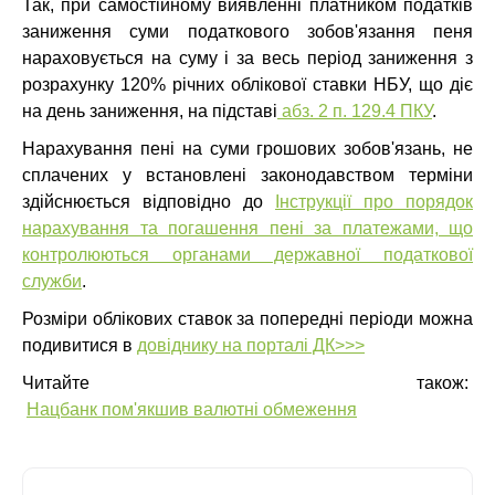
Так, при самостійному виявленні платником податків
заниження суми податкового зобов'язання пеня
нараховується на суму і за весь період заниження з
розрахунку 120% річних облікової ставки НБУ, що діє
на день заниження, на підставі
абз. 2 п. 129.4 ПКУ
.
Нарахування пені на суми грошових зобов'язань, не
сплачених у встановлені законодавством терміни
здійснюється відповідно до
Інструкції про порядок
нарахування та погашення пені за платежами, що
контролюються органами державної податкової
служби
.
Розміри облікових ставок за попередні періоди можна
подивитися в
довіднику на порталі ДК>>>
Читайте також:
Нацбанк пом'якшив валютні обмеження