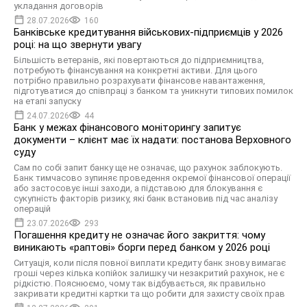
укладання договорів
28.07.2026
160
Банківське кредитування військових-підприємців у 2026
році: на що звернути увагу
Більшість ветеранів, які повертаються до підприємництва,
потребують фінансування на конкретні активи. Для цього
потрібно правильно розрахувати фінансове навантаження,
підготуватися до співпраці з банком та уникнути типових помилок
на етапі запуску
24.07.2026
44
Банк у межах фінансового моніторингу запитує
документи – клієнт має їх надати: постанова Верховного
суду
Сам по собі запит банку ще не означає, що рахунок заблокують.
Банк тимчасово зупиняє проведення окремої фінансової операції
або застосовує інші заходи, а підставою для блокування є
сукупність факторів ризику, які банк встановив під час аналізу
операцій
23.07.2026
293
Погашення кредиту не означає його закриття: чому
виникають «раптові» борги перед банком у 2026 році
Ситуація, коли після повної виплати кредиту банк знову вимагає
гроші через кілька копійок залишку чи незакритий рахунок, не є
рідкістю. Пояснюємо, чому так відбувається, як правильно
закривати кредитні картки та що робити для захисту своїх прав