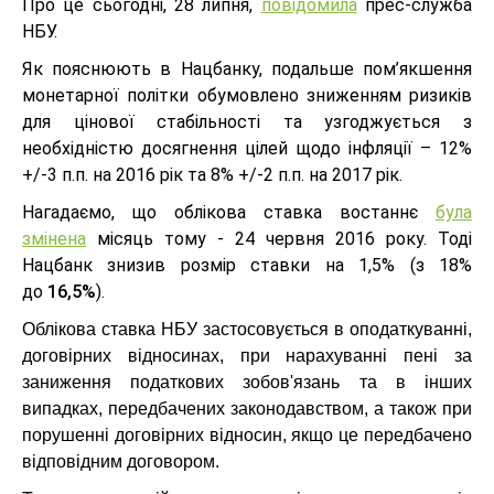
Про це сьогодні, 28 липня,
повідомила
прес-служба
НБУ.
Як пояснюють в Нацбанку, подальше пом’якшення
монетарної політки обумовлено зниженням ризиків
для цінової стабільності та узгоджується з
необхідністю досягнення цілей щодо інфляції – 12%
+/-3 п.п. на 2016 рік та 8% +/-2 п.п. на 2017 рік.
Нагадаємо, що облікова ставка востаннє
була
змінена
місяць тому - 24 червня 2016 року. Тоді
Нацбанк знизив розмір ставки на 1,5% (з 18%
до
16,5%
).
Облікова ставка НБУ застосовується в оподаткуванні,
договірних відносинах, при нарахуванні пені за
заниження податкових зобов'язань та в інших
випадках, передбачених законодавством, а також при
порушенні договірних відносин, якщо це передбачено
відповідним договором.