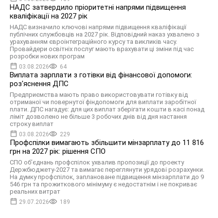
НАДС затвердило пріоритетні напрями підвищення
кваліфікації на 2027 рік
НАДС визначило ключові напрями підвищення кваліфікації
публічних службовців на 2027 рік. Відповідний наказ ухвалено з
урахуванням євроінтеграційного курсу та викликів часу.
Провайдери освітніх послуг мають врахувати ці зміни під час
розробки нових програм
03.08.2026
64
Виплата зарплати з готівки від фінансової допомоги:
роз'яснення ДПС
Предприємства мають право використовувати готівку від
отриманої чи повернутої фіндопомоги для виплати заробітної
плати. ДПС нагадує: для цих виплат зберігати кошти в касі понад
ліміт дозволено не більше 3 робочих днів від дня настання
строку виплат
03.08.2026
229
Профспілки вимагають збільшити мінзарплату до 11 816
грн на 2027 рік: рішення СПО
СПО об’єднань профспілок ухвалив пропозиції до проекту
Держбюджету-2027 та вимагає переглянути урядові розрахунки.
На думку профспілок, заплановане підвищення мінзарплати до 9
546 грн та прожиткового мінімуму є недостатнім і не покриває
реальних витрат
29.07.2026
189