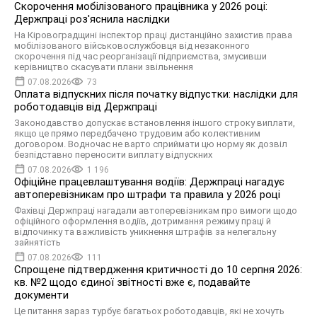
Скорочення мобілізованого працівника у 2026 році:
Держпраці роз'яснила наслідки
На Кіровоградщині інспектор праці дистанційно захистив права
мобілізованого військовослужбовця від незаконного
скорочення під час реорганізації підприємства, змусивши
керівництво скасувати плани звільнення
07.08.2026
73
Оплата відпускних після початку відпустки: наслідки для
роботодавців від Держпраці
Законодавство допускає встановлення іншого строку виплати,
якщо це прямо передбачено трудовим або колективним
договором. Водночас не варто сприймати цю норму як дозвіл
безпідставно переносити виплату відпускних
07.08.2026
1 196
Офіційне працевлаштування водіїв: Держпраці нагадує
автоперевізникам про штрафи та правила у 2026 році
Фахівці Держпраці нагадали автоперевізникам про вимоги щодо
офіційного оформлення водіїв, дотримання режиму праці й
відпочинку та важливість уникнення штрафів за нелегальну
зайнятість
07.08.2026
111
Спрощене підтвердження критичності до 10 серпня 2026:
кв. №2 щодо єдиної звітності вже є, подавайте
документи
Це питання зараз турбує багатьох роботодавців, які не хочуть