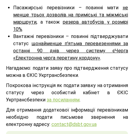
Пасажирські перевізники – повинні мати
не
менше трьох дозволів на приміські та міжміські
маршрути
, а також
резерв автобусів у розмірі
10%
.
Вантажні перевізники – повинні підтверджувати
статус
щонайменше п'ятьма перевезеннями за
останні 90 днів через систему єЧерга
«Електронна черга перетину кордону»
.
Нагадаємо: подати заяву про підтвердження статусу
можна в ЄКІС Укртрансбезпеки.
Покрокова інструкція як подати заявку на отримання
статусу через особистий кабінет в ЄКІС
Укртрансбезпеки
за посиланням
.
Для отримання додаткової інформації перевізникам
необхідно подати письмове звернення на
електронну адресу:
contact@dsbt.gov.ua