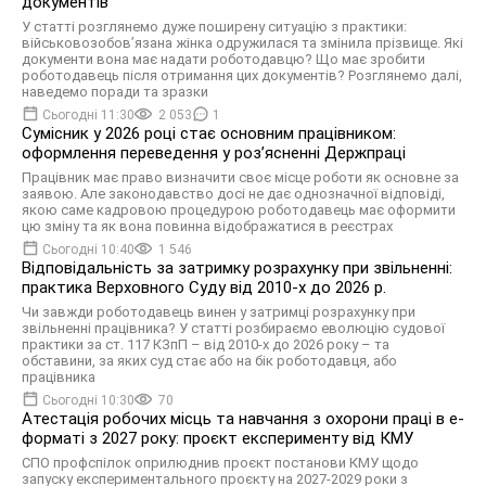
документів
У статті розглянемо дуже поширену ситуацію з практики:
військовозобов’язана жінка одружилася та змінила прізвище. Які
документи вона має надати роботодавцю? Що має зробити
роботодавець після отримання цих документів? Розглянемо далі,
наведемо поради та зразки
Сьогодні 11:30
2 053
1
Сумісник у 2026 році стає основним працівником:
оформлення переведення у розʼясненні Держпраці
Працівник має право визначити своє місце роботи як основне за
заявою. Але законодавство досі не дає однозначної відповіді,
якою саме кадровою процедурою роботодавець має оформити
цю зміну та як вона повинна відображатися в реєстрах
Сьогодні 10:40
1 546
Відповідальність за затримку розрахунку при звільненні:
практика Верховного Суду від 2010-х до 2026 р.
Чи завжди роботодавець винен у затримці розрахунку при
звільненні працівника? У статті розбираємо еволюцію судової
практики за ст. 117 КЗпП – від 2010-х до 2026 року – та
обставини, за яких суд стає або на бік роботодавця, або
працівника
Сьогодні 10:30
70
Атестація робочих місць та навчання з охорони праці в е-
форматі з 2027 року: проєкт експерименту від КМУ
СПО профспілок оприлюднив проєкт постанови КМУ щодо
запуску експериментального проєкту на 2027-2029 роки з