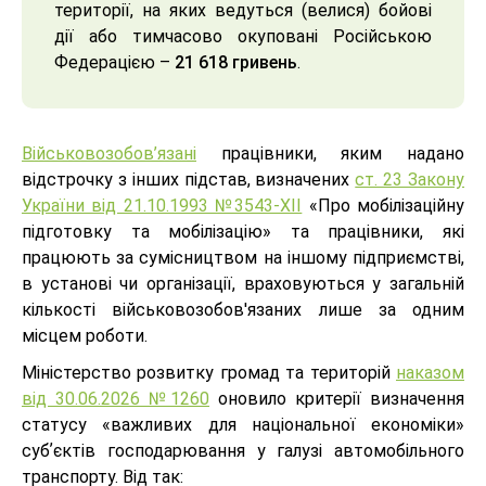
території, на яких ведуться (велися) бойові
дії або тимчасово окуповані Російською
Федерацією –
21 618 гривень
.
Військовозобов’язані
працівники, яким надано
відстрочку з інших підстав, визначених
ст. 23 Закону
України від 21.10.1993 №3543-XII
«Про мобілізаційну
підготовку та мобілізацію» та працівники, які
працюють за сумісництвом на іншому підприємстві,
в установі чи організації, враховуються у загальній
кількості військовозобов'язаних лише за одним
місцем роботи.
Міністерство розвитку громад та територій
наказом
від 30.06.2026 №1260
оновило критерії визначення
статусу «важливих для національної економіки»
субʼєктів господарювання у галузі автомобільного
транспорту. Від так: