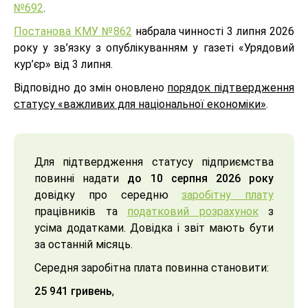
№692
.
Постанова КМУ №862
набрала чинності 3 липня 2026
року у зв’язку з опублікуванням у газеті «Урядовий
кур’єр» від 3 липня.
Відповідно до змін оновлено
порядок підтвердження
статусу «важливих для національної економіки»
.
Для підтвердження статусу підприємства
повинні надати
до 10 серпня 2026 року
довідку про середню
заробітну плату
працівників та
податковий розрахунок
з
усіма додатками. Довідка і звіт мають бути
за останній місяць.
Середня заробітна плата повинна становити:
25 941 гривень
,