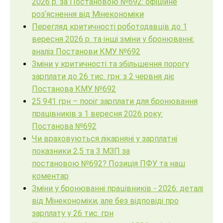
2026 р. за Постановою №692: офіційне
розʼяснення від Мінекономіки
Перегляд критичності роботодавців до 1
вересня 2026 р. та інші зміни у бронюванні:
аналіз Постанови КМУ №692
Зміни у критичності та збільшення порогу
зарплати до 26 тис. грн: з 2 червня діє
Постанова КМУ №692
25 941 грн – поріг зарплати для бронювання
працівників з 1 вересня 2026 року:
Постанова №692
Чи враховуються лікарняні у зарплатні
показники 2,5 та 3 МЗП за
постановою №692? Позиція ПФУ та наш
коментар
Зміни у бронюванні працівників - 2026: деталі
від Мінекономіки, але без відповіді про
зарплату у 26 тис. грн