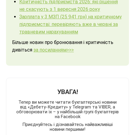
Критичність підприємств 2026: які рішення
не скасують з 1 вересня 2026 року
Зарплата у 3 МЗП (25 941 грн) на критичному
підприємстві: перевіряють вже в червні за
травневим нарахуванням
Більше новин про бронювання і критичність
дивіться
за посиланням>>>
УВАГА!
Тепер ви можете читати бухгалтерські новини
від «Дебету-Кредиту» у Telegram та VIBER, а
обговорювати їх – у найбільшій групі бухгалтерів
на Facebook
Приєднуйтесь і дізнавайтесь найважливіші
новини першими!