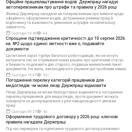
Офіційне працевлаштування водіїв: Держпраці нагадує
автоперевізникам про штрафи та правила у 2026 році
Фахівці Держпраці нагадали автоперевізникам про вимоги щодо
офіційного оформлення водіїв, дотримання режиму праці й
відпочинку та важливість уникнення штрафів за нелегальну
зайнятість
Сьогодні 10:40
64
Спрощене підтвердження критичності до 10 серпня 2026:
кв. №2 щодо єдиної звітності вже є, подавайте
документи
Це питання зараз турбує багатьох роботодавців, які не хочуть
витрачати час на отримання нових рішень про критичний статус,
а бажають подовжити дію старого, подавши мінімальний пакет
документів. На жаль, законодавчого рішення цієї проблеми немає
Сьогодні 10:07
931
Погодження переліку категорій працівників для
медоглядів: чи може лікар Держпраці відмовити
Лікар Держпраці не може безпідставно відмовити в погодженні
переліку працівників для медоглядів, проте документ можуть
повернути на доопрацювання у разі невідповідності умовам
праці
Сьогодні 09:27
43
Оформлення трудового договору у 2026 році: ключові
правила нагадала Держпраці
Під час перевірки та підписання трудового договору важливо