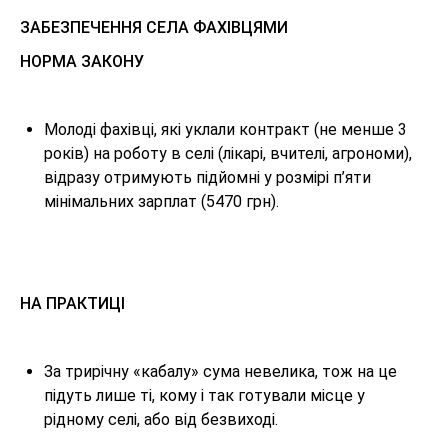
ЗАБЕЗПЕЧЕННЯ СЕЛА ФАХІВЦЯМИ
НОРМА ЗАКОНУ
Молоді фахівці, які уклали контракт (не менше 3
років) на роботу в селі (лікарі, вчителі, агрономи),
відразу отримують підйомні у розмірі п’яти
мінімальних зарплат (5470 грн).
НА ПРАКТИЦІ
За трирічну «кабалу» сума невелика, тож на це
підуть лише ті, кому і так готували місце у
рідному селі, або від безвиході.