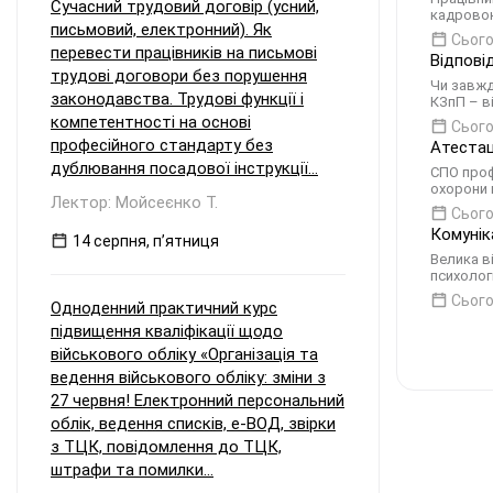
Сучасний трудовий договір (усний,
кадровою
письмовий, електронний). Як
Сього
перевести працівників на письмові
Відпові
трудові договори без порушення
Чи завжд
законодавства. Трудові функції і
КЗпП – ві
компетентності на основі
Сього
професійного стандарту без
Атестац
дублювання посадової інструкції...
СПО проф
охорони 
Лектор: Мойсеєнко Т.
Сього
Комунік
14 серпня, пʼятниця
Велика в
психолог
Сього
Одноденний практичний курс
підвищення кваліфікації щодо
військового обліку «Організація та
ведення військового обліку: зміни з
27 червня! Електронний персональний
облік, ведення списків, е-ВОД, звірки
з ТЦК, повідомлення до ТЦК,
штрафи та помилки...