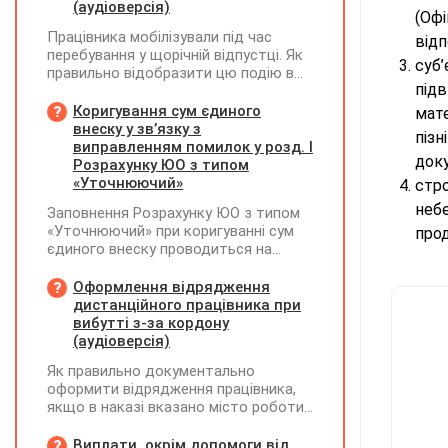
(аудіоверсія)
(Офі
Працівника мобілізували під час
відп
перебування у щорічній відпустці. Як
суб
правильно відобразити цю подію в
під
кадровому, табельному,
бухгалтерському обліку та
Коригування сум єдиного
мате
податковій звітності?
внеску у зв’язку з
піз
виправленням помилок у розд. І
доку
Розрахунку ЮО з типом
«Уточнюючий»
стр
небе
Заповнення Розрахунку ЮО з типом
«Уточнюючий» при коригуванні сум
прод
єдиного внеску проводиться на
підставі Додатку Д1 до Розрахунку
ЮО з використанням типів
Оформлення відрядження
нарахувань 2 та 3. Додатки,
дистанційного працівника при
інформація щодо яких не
вибутті з-за кордону
коригується, у рядку 06 не
(аудіоверсія)
вказуються та не подаються
Як правильно документально
оформити відрядження працівника,
якщо в наказі вказано місто роботи
в Україні, але виліт фактично
відбувся з іншої країни (де працівник
Виплати, окрім допомоги від