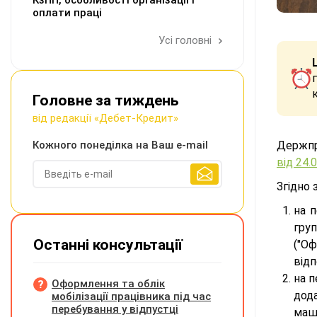
КзПП, особливості організації і
оплати праці
Усі головні
Головне за тиждень
від редакції «Дебет-Кредит»
Кожного понеділка на Ваш e-mail
Держпр
від 24.
Згідно
на п
гру
Останні консультації
("О
відп
на п
Оформлення та облік
дода
мобілізації працівника під час
перебування у відпустці
маш