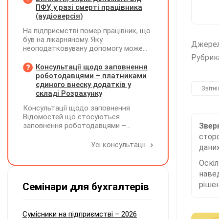
працював дистанційно), та чи
ПФУ, у разі смерті працівника
впливає ця розбіжність на
(аудіоверсія)
відшкодування витрат і
На підприємстві помер працівник, що
оподаткування?
був на лікарняному. Яку
Джере
неоподатковувану допомогу може
надати підприємство крім допомоги
Рубрик
від ПФУ? Кому і як виплатити
Консультації щодо заповнення
лікарняні, що прийшли на рахунок
роботодавцями – платниками
підприємства, та розрахункові
єдиного внеску додатків у
Звітні
(компенсація за невикористані дні
складі Розрахунку
відпустки)?
Консультації щодо заповнення
Відомостей що стосуються
заповнення роботодавцями –
Зверн
платниками єдиного внеску додатків
сторо
Д1, Д2, Д3, Д5 та Д6 у складі
Усі консультації
даних
Розрахунку ЮО та додатків ФІЗ-Д1,
ФІЗ-Д5 та ФІЗ-Д6 у складі
Оскі
Розрахунку ФОП/НПД, здійснює ПФУ
наве
рішен
Семінари для бухгалтерів
Сумісники на підприємстві – 2026