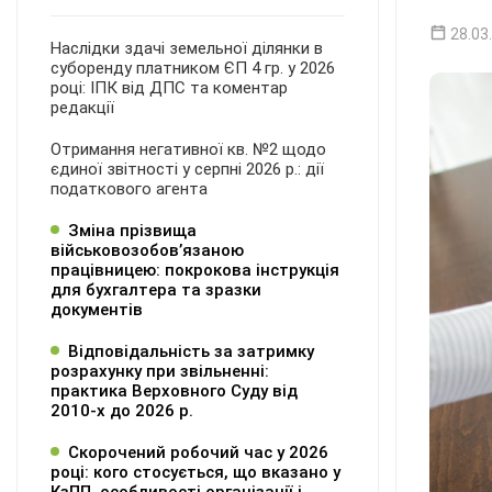
28.03
Наслідки здачі земельної ділянки в
суборенду платником ЄП 4 гр. у 2026
році: ІПК від ДПС та коментар
редакції
Отримання негативної кв. №2 щодо
єдиної звітності у серпні 2026 р.: дії
податкового агента
Зміна прізвища
військовозобов’язаною
працівницею: покрокова інструкція
для бухгалтера та зразки
документів
Відповідальність за затримку
розрахунку при звільненні:
практика Верховного Суду від
2010-х до 2026 р.
Скорочений робочий час у 2026
році: кого стосується, що вказано у