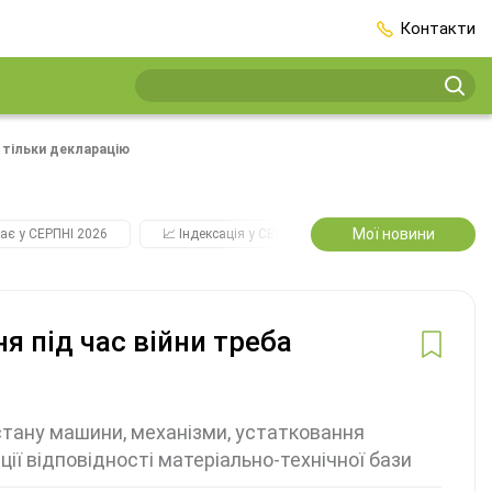
Контакти
 тільки декларацію
Мої новини
ає у СЕРПНІ 2026
📈 Індексація у СЕРПНІ
2️⃣0️⃣2️⃣7️⃣ Усі ключо
я під час війни треба
стану машини, механізми, устатковання
ії відповідності матеріально-технічної бази