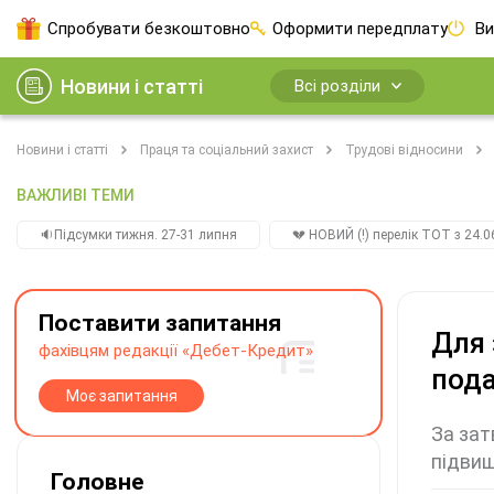
Спробувати безкоштовно
Оформити передплату
Ви
Новини і статті
Всі розділи
Новини і статті
Праця та соціальний захист
Трудові відносини
ВАЖЛИВІ ТЕМИ
🔉Підсумки тижня. 27-31 липня
💔 НОВИЙ (!) перелік ТОТ з 24.06
Поставити запитання
Для 
фахівцям редакції «Дебет-Кредит»
пода
Моє запитання
За зат
підвищ
Головне