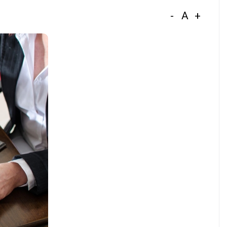
-
A
+