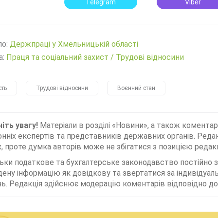
Telegram
Viber
ло:
Держпраці у Хмельницькій області
а:
Праця та соціальний захист
/
Трудові відносини
сть
Трудові відносини
Воєнний стан
іть увагу!
Матеріали в розділі «Новини», а також коментар
нніх експертів та представників державних органів. Редак
, проте думка авторів може не збігатися з позицією редакц
льки податкове та бухгалтерське законодавство постійно
дену інформацію як довідкову та звертатися за індивідуа
ь. Редакція здійснює модерацію коментарів відповідно до 