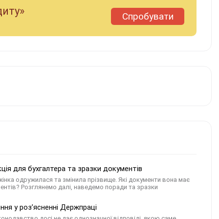
диту»
Спробувати
ція для бухгалтера та зразки документів
жінка одружилася та змінила прізвище. Які документи вона має
нтів? Розглянемо далі, наведемо поради та зразки
ння у розʼясненні Держпраці
онодавство досі не дає однозначної відповіді, якою саме