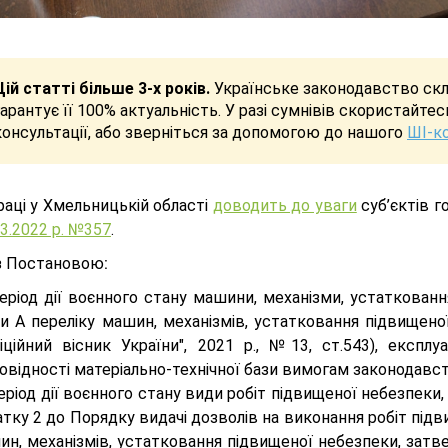
Цій статті більше 3-х років.
Українське законодавство скла
гарантує її 100% актуальність. У разі сумнівів скористайте
консультації, або зверніться за допомогою до нашого
ШІ-к
аці у Хмельницькій області
доводить до уваги
суб’єктів г
03.2022 р. №357
.
 з Постановою
:
еріод дії воєнного стану машини, механізми, устаткованн
пи А переліку машин, механізмів, устатковання підвищен
фіційний вісник України", 2021 р., №13, ст.543), експл
овідності матеріально-технічної бази вимогам законодавст
еріод дії воєнного стану види робіт підвищеної небезпеки, що 
тку 2 до Порядку видачі дозволів на виконання робіт під
ин, механізмів, устатковання підвищеної небезпеки, зат