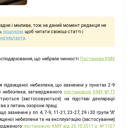
дне і мінливе, тож на даний момент редакція не
сь
пошуком,
щоб читати свіжіші статті і
онсультанта
.
осподарювання, що набрала чинності
Постанова КМУ
я підвищеної небезпеки, що зазначені у пунктах 2-9
ої небезпеки, затвердженого
постановою КМУ №77
уатуються (застосовуються) на підставі декларації
ва з питань охорони праці;
зазначені у пп. 4, 7-9, 11-21, 23-27, 29 і 30 групи "А"
вищеної небезпеки та на експлуатацію (застосування)
вердженого
постановою КМУ від 26.10.2011 р. №1107