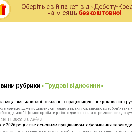
Оберiть свiй пакет вiд «Дебету-Кре
на мiсяць
безкоштовно!
овини рубрики
«Трудові відносини»
різвища військовозобов’язаною працівницею: покрокова інструк
 розглянемо дуже поширену ситуацію з практики: військовозобов’язана 
оботодавцю? Що має зробити роботодавець після отримання цих докуме
дні 11:30
2 073
2
к у 2026 році стає основним працівником: оформлення переведе
к має право визначити своє місце роботи як основне за заявою. Але зак