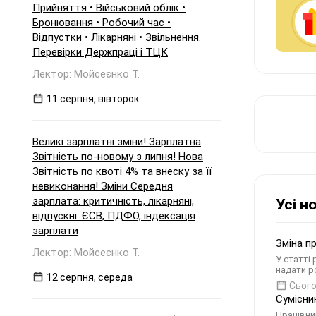
Прийняття • Військовий облік •
Бронювання • Робочий час •
Відпустки • Лікарняні • Звільнення.
Перевірки Держпраці і ТЦК
Лектор: Мойсеєнко Т.
11 серпня, вівторок
Великі зарплатні зміни! Зарплатна
Звітність по-новому з липня! Нова
Звітність по квоті 4% та внеску за її
невиконання! Зміни Середня
зарплата: критичність, лікарняні,
Усі н
відпускні. ЄСВ, ПДФО, індексація
зарплати
Зміна п
Лектор: Мойсеєнко Т.
У статті
надати р
12 серпня, середа
Сього
Сумісни
Працівни