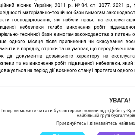
ційний вісник України, 2011 р., №84, ст. 3077; 2021 р.,
овідності матеріально-технічної бази вимогам законодавст
’єкти господарювання, які набули право на експлуатаці
вищеної небезпеки та/або виконання робіт підвищеної 
ріально-технічної бази вимогам законодавства з питань охо
ніше одного місяця після припинення чи скасування воєн
менти в порядку, строки та на умовах, що передбачені за
ок дії документів дозвільного характеру на експлуата
зпеки та на виконання робіт підвищеної небезпеки, який 
овжується на період дії воєнного стану і протягом одного 
УВАГА!
Тепер ви можете читати бухгалтерські новини від «Дебету-Кред
найбільшій групі бухгалтері
Приєднуйтесь і дізнавайтесь найваж