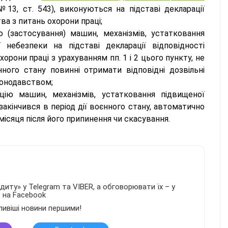
 №13, ст. 543), виконуються на підставі декларації
ва з питань охорони праці;
ю (застосування) машин, механізмів, устатковання
небезпеки на підставі декларації відповідності
рони праці з урахуванням пп. 1 і 2 цього пункту, не
ного стану повинні отримати відповідні дозвільні
конодавством;
цію машин, механізмів, устатковання підвищеної
закінчився в період дії воєнного стану, автоматично
місяця після його припинення чи скасування.
иту» у Telegram та VIBER, а обговорювати їх – у
в на Facebook
ливіші новини першими!