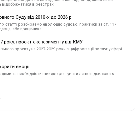
 відображатися в реєстрах
овного Суду від 2010-х до 2026 р.
 У статті розбираємо еволюцію судової практики за ст. 117
одавця, або працівника
27 року: проєкт експерименту від КМУ
ого проєкту на 2027-2029 роки з цифровізації послуг у сфері
дкорити емоції
з людьми та необхідність швидко реагувати лише підсилюють