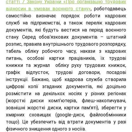
статті 7 Закону України «Про організацію трудових
відносин в умовах воєнного стану»
, роботодавець
самостійно визначає порядок роботи кадрових
служб на підприємстві, а також перелік кадрових
документів, які будуть вестися на період воєнного
стану. Серед обов’язкових документів – штатний
розпис, правила внутрішнього трудового розпорядку,
табель обліку робочого часу, накази з кадрових
питань, особові картки працівників, їх трудові
книжки та журнал обліку руху трудових книжок,
графік відпусток, трудові договори, посадові
інструкції. Бажано, щоб кадрова служба створила
цифрові копії згаданих документів, які доцільно
розмістити на декількох носіях у різних регіонах
(жорсткі диски комп’ютерів, флеш-накопичувачі,
зовнішні жорсткі диски, картки пам’яті), зберегти у
хмарних сховищах (google-диск, файлообмінники
тощо). Це убезпечить від втрати документів у разі
фізичного знищення одного з носіїв.