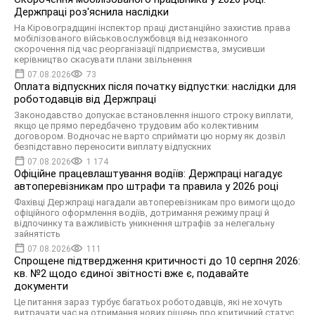
Держпраці роз'яснила наслідки
На Кіровоградщині інспектор праці дистанційно захистив права
мобілізованого військовослужбовця від незаконного
скорочення під час реорганізації підприємства, змусивши
керівництво скасувати плани звільнення
07.08.2026
73
Оплата відпускних після початку відпустки: наслідки для
роботодавців від Держпраці
Законодавство допускає встановлення іншого строку виплати,
якщо це прямо передбачено трудовим або колективним
договором. Водночас не варто сприймати цю норму як дозвіл
безпідставно переносити виплату відпускних
07.08.2026
1 174
Офіційне працевлаштування водіїв: Держпраці нагадує
автоперевізникам про штрафи та правила у 2026 році
Фахівці Держпраці нагадали автоперевізникам про вимоги щодо
офіційного оформлення водіїв, дотримання режиму праці й
відпочинку та важливість уникнення штрафів за нелегальну
зайнятість
07.08.2026
111
Спрощене підтвердження критичності до 10 серпня 2026:
кв. №2 щодо єдиної звітності вже є, подавайте
документи
Це питання зараз турбує багатьох роботодавців, які не хочуть
витрачати час на отримання нових рішень про критичний статус,