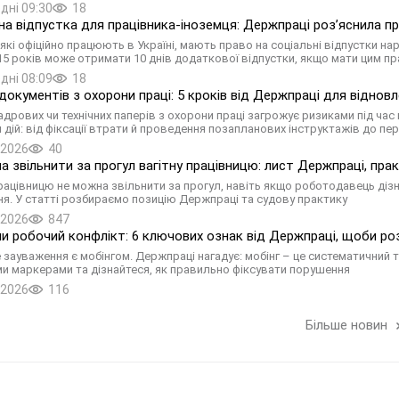
дні 09:30
18
на відпустка для працівника-іноземця: Держпраці роз’яснила пр
 які офіційно працюють в Україні, мають право на соціальні відпустки на
 15 років може отримати 10 днів додаткової відпустки, якщо мати цим п
дні 08:09
18
документів з охорони праці: 5 кроків від Держпраці для віднов
адрових чи технічних паперів з охорони праці загрожує ризиками під ча
 дій: від фіксації втрати й проведення позапланових інструктажів до пе
.2026
40
а звільнити за прогул вагітну працівницю: лист Держпраці, пра
працівницю не можна звільнити за прогул, навіть якщо роботодавець дізн
ня. У статті розбираємо позицію Держпраці та судову практику
.2026
847
чи робочий конфлікт: 6 ключових ознак від Держпраці, щоби ро
 зауваження є мобінгом. Держпраці нагадує: мобінг – це систематичний т
и маркерами та дізнайтеся, як правильно фіксувати порушення
.2026
116
Більше новин