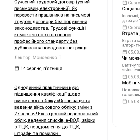
Сучасний трудовий договір (усний,
Сього
письмовий, електронний). Як
Соціаль
перевести працівників на письмові
Іноземці,
дітей до
трудові договори без порушення
Сього
законодавства. Трудові функції і
Втрата 
компетентності на основі
Втрата к
професійного стандарту без
алгоритм
дублювання посадової інструкції...
05.08
Лектор: Мойсеєнко Т.
Чи можн
Вагітну 
14 серпня, пʼятниця
звільнен
05.08
Мобінг 
Одноденний практичний курс
Не кожне
підвищення кваліфікації щодо
головним
військового обліку «Організація та
05.08
ведення військового обліку: зміни з
27 червня! Електронний персональний
облік, ведення списків, е-ВОД, звірки
з ТЦК, повідомлення до ТЦК,
штрафи та помилки...