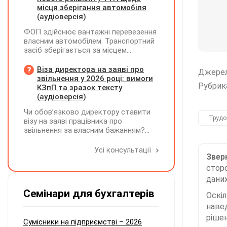
місця зберігання автомобіля
(аудіоверсія)
ФОП здійснює вантажні перевезення
власним автомобілем. Транспортний
засіб зберігається за місцем
фактичного проживання перевізника,
договір оренди гаража чи стоянки
Віза директора на заяві про
Джере
відсутній. Яку адресу слід зазначати
звільнення у 2026 році: вимоги
Рубрик
у новому реквізиті ТТН «Місце, де
КЗпП та зразок тексту
зберігається автомобіль»? Чи є
(аудіоверсія)
обов'язковим оформлення договору
Чи обов’язково директору ставити
на місце стоянки?
Трудо
візу на заяві працівника про
звільнення за власним бажанням?
Якщо так, який текст візи є бажаним
згідно з нормами КЗпП?
Усі консультації
Зверн
сторо
даних
Семінари для бухгалтерів
Оскі
наве
рішен
Сумісники на підприємстві – 2026