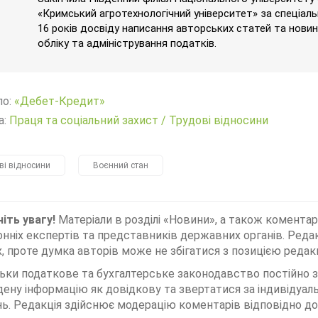
«Кримський агротехнологічний університет» за спеціаль
16 років досвіду написання авторських статей та новин 
обліку та адміністрування податків.
ло:
«Дебет-Кредит»
а:
Праця та соціальний захист
/
Трудові відносини
ві відносини
Воєнний стан
іть увагу!
Матеріали в розділі «Новини», а також коментар
нніх експертів та представників державних органів. Редак
, проте думка авторів може не збігатися з позицією редакц
льки податкове та бухгалтерське законодавство постійно
дену інформацію як довідкову та звертатися за індивідуа
ь. Редакція здійснює модерацію коментарів відповідно до 