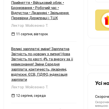
Прийняття • Військовий облік •
Бронювання • Робочий час •
Відпустки • Лікарняні • Звільнення.
Перевірки Держпраці і ТЦК
Лектор: Мойсеєнко Т.
11 серпня, вівторок
Великі зарплатні зміни! Зарплатна
Звітність по-новому з липня! Нова
Звітність по квоті 4% та внеску за її
невиконання! Зміни Середня
зарплата: критичність, лікарняні,
відпускні. ЄСВ, ПДФО, індексація
зарплати
Усі н
Лектор: Мойсеєнко Т.
12 серпня, середа
Скороче
Скорочен
меншою н