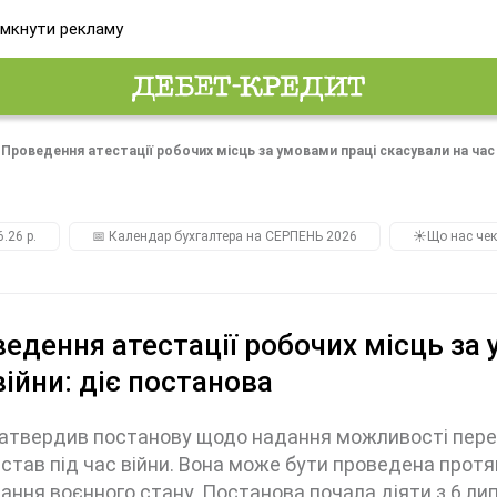
мкнути рекламу
Проведення атестації робочих місць за умовами праці скасували на час 
.26 р.
📅 Календар бухгалтера на СЕРПЕНЬ 2026
☀️Що нас чек
едення атестації робочих місць за
війни: діє постанова
атвердив постанову щодо надання можливості перен
астав під час війни. Вона може бути проведена прот
ання воєнного стану. Постанова почала діяти з 6 ли