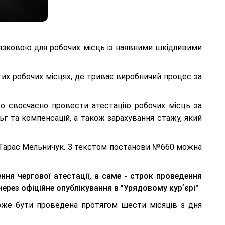
'язковою для робочих місць із наявними шкідливими
их робочих місцях, де триває виробничий процес за
о своєчасно провести атестацію робочих місць за
ьг та компенсацій, а також зарахування стажу, який
арас Мельничук. З текстом постанови №660 можна
я чергової атестації, а саме - строк проведення
 через офіційне опублікування в "Урядовому курʼєрі"
оже бути проведена протягом шести місяців з дня