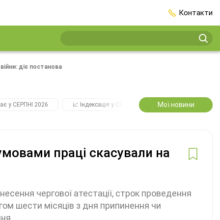
Контакти
війни: діє постанова
Мої новини
ає у СЕРПНІ 2026
📈 Індексація у СЕРПНІ
2️⃣0️⃣2️⃣7️⃣ Усі ключо
 умовами праці скасували на
есення чергової атестації, строк проведення
ягом шести місяців з дня припинення чи
пня