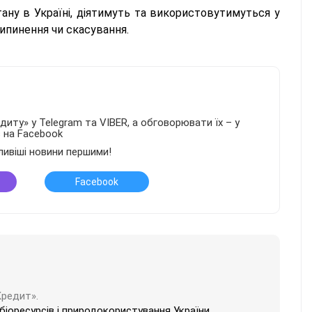
ану в Україні, діятимуть та використовутимуться у
рипинення чи скасування.
иту» у Telegram та VIBER, а обговорювати їх – у
в на Facebook
ливіші новини першими!
Facebook
Кредит».
 біоресурсів і природокористування України