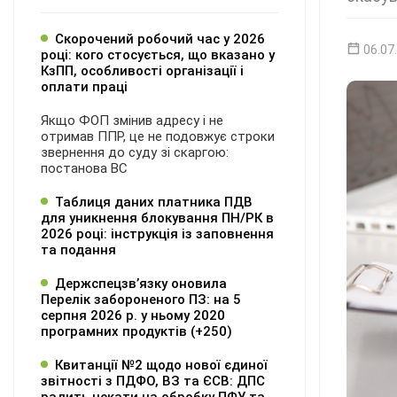
Скорочений робочий час у 2026
06.07
році: кого стосується, що вказано у
КзПП, особливості організації і
оплати праці
Якщо ФОП змінив адресу і не
отримав ППР, це не подовжує строки
звернення до суду зі скаргою:
постанова ВС
Таблиця даних платника ПДВ
для уникнення блокування ПН/РК в
2026 році: інструкція із заповнення
та подання
Держспецзв’язку оновила
Перелік забороненого ПЗ: на 5
серпня 2026 р. у ньому 2020
програмних продуктів (+250)
Квитанції №2 щодо нової єдиної
звітності з ПДФО, ВЗ та ЄСВ: ДПС