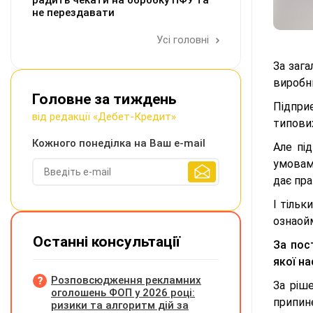
радить чекати на обробку ПФУ та
не перездавати
Усі головні
За заг
виробн
Головне за тиждень
Підпри
від редакції «Дебет-Кредит»
типови
Кожного понеділка на Ваш e-mail
Але пі
умовами
дає пра
І тіль
ознаой
Останні консультації
За пос
якої на
Розповсюдження рекламних
За ріш
оголошень ФОП у 2026 році:
припине
ризики та алгоритм дій за