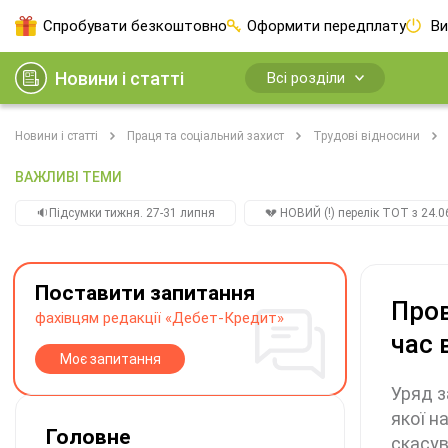
Спробувати безкоштовно
Оформити передплату
Ви
Новини і статті
Всі розділи
Новини і статті
Праця та соціальний захист
Трудові відносини
ВАЖЛИВІ ТЕМИ
🔉Підсумки тижня. 27-31 липня
💔 НОВИЙ (!) перелік ТОТ з 24.06
Поставити запитання
Пров
фахівцям редакції «Дебет-Кредит»
час 
Моє запитання
Уряд з
якої н
Головне
скасув