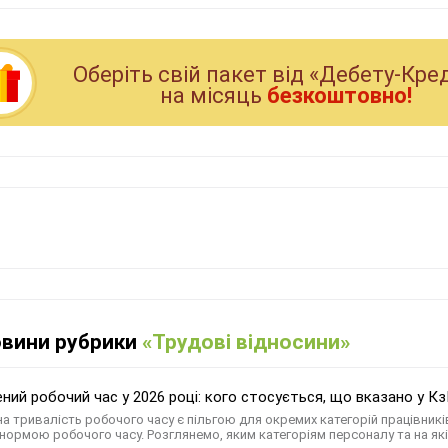
Оберiть свiй пакет вiд «Дебету-Кре
на мiсяць
безкоштовно!
овини рубрики
«Трудові відносини»
ний робочий час у 2026 році: кого стосується, що вказано у КзП
а тривалість робочого часу є пільгою для окремих категорій працівникі
ормою робочого часу. Розглянемо, яким категоріям персоналу та на як