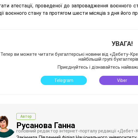
тати атестації, проведеної до запровадження воєнного ст
дії воєнного стану та протягом шести місяців з дня його п
УВАГА!
Тепер ви можете читати бухгалтерські новини від «Дебету-Кред
найбільшій групі бухгалтері
Приєднуйтесь і дізнавайтесь найваж
Telegram
Viber
Автор
Русанова Ганна
головний редактор інтернет-порталу редакції «Дебет-
Закінчила Південний філіал Національного університету