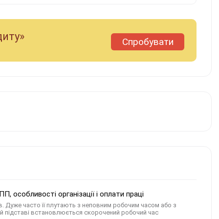
диту»
Спробувати
П, особливості організації і оплати праці
в. Дуже часто її плутають з неповним робочим часом або з
ій підставі встановлюється скорочений робочий час