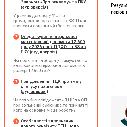
Законом «Про рекламу» та ПКУ
Резуль
(аудіоверсія)
період 
У рамках договору ФОП з
громадською організацією, ФОП має
провести соціальний (безкоштовний
для фізосіб) захід. Реєстрацію на цей
захід ФОП проводить через номер
Оподаткування нецільової
телефону, який зазначено у
матеріальної допомоги 12 600
листівках, які він розклеїв на стовпах
грн у 2026 році: ПДФО та ВЗ за
району та суспільних рекламних
ПКУ (аудіоверсія)
дошках. Звіт для ГО по запиту на
Які податки та збори утримуються з
реєстрацію - це фото цих рекламних
нецільової матеріальної допомоги в
об'яв. Чи виникає у ФОПа
розмірі 12 600 грн?
зобов'язання по реєстрації цієї
рекламної кампанії? Чи є будь які
Повідомлення ТЦК про зміну
податкові наслідки по
статусу працівника
розповсюдженню цих об'яв?
(аудіоверсія)
Чи потрібно повідомляти ТЦК та СП
при звільненні сумісника та прийнятті
його на основне місце роботи?
Особливості заповнення
нового реквізиту ТТН щодо