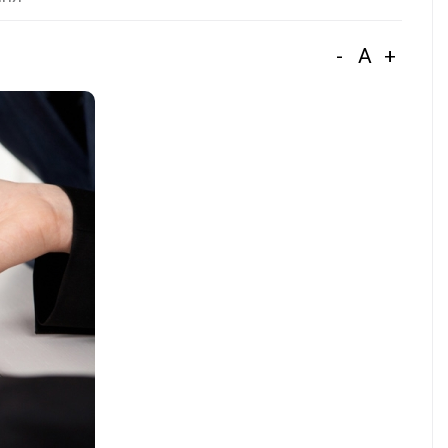
-
A
+