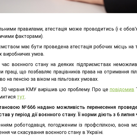
альними правилами, атестація може проводитись (і є обов
ичими факторами).
ємством має бути проведена атестація робочих місць на т
х виробничих умов.
д час воєнного стану на деяких підприємствах неможлив
 праці, що позбавляє працівників права на отримання піл
во на пенсію за віком на пільгових умовах.
ки 30 червня КМУ вирішив цю проблему. Про це
повідомив
Т
митися
тут
.
тановою №666 надано можливість перенесення проведенн
став у період дії воєнного стану. Її норми діють з 6 липня
енням роботодавця, погодженим із профспілкою, вона м
ння чи скасування воєнного стану в Україні.