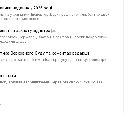
авила надання у 2026 році
рівні з українцями. Інспектор Держпраці пояснила: батько двох
равом не скористалася
лення та захисту від штрафів
с перевірок Держпраці. Фахівці Держпраці навели покроковий
реходу на цифру
ктика Верховного Суду та коментар редакції
ався про вагітність вже після прогулу та початку процедури
зпізнати
иск, ізоляція чи приниження. Перевірте свою ситуацію за 6