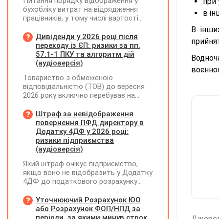
Питання порядку відображення у
при 
бухобліку витрат на відрядження
в і
працівників, у тому числі вартості
проживання в готелі, яке сплачено з
В інши
карткового рахунку працівника та
Дивіденди у 2026 році після
прийнят
підтвердження таких операцій
переходу із ЄП: ризики за пп.
первинними документами, належать
57.1-1 ПКУ та алгоритм дій
Водноч
до компетенції Мінфіну
(аудіоверсія)
воєнно
Товариство з обмеженою
відповідальністю (ТОВ) до вересня
2026 року включно перебуває на
спрощеній системі оподаткування
(єдиний податок, 3 група, ставка 5%,
Штраф за невідображення
неплатник ПДВ). З 1 жовтня 2026
повернення ПФД директору в
року підприємство переходить на
Додатку 4ДФ у 2026 році:
загальну систему оподаткування
ризики підприємства
(стає платником податку на
(аудіоверсія)
прибуток). За результатами
Який штраф очікує підприємство,
діяльності у періоді 2024–2025 років
якщо воно не відобразить у Додатку
(під час перебування на спрощеній
4ДФ до податкового розрахунку
системі) підприємство отримало
повернення поворотної фінансової
чистий прибуток, сума
допомоги (ПФД) директору?
Уточнюючий Розрахунок ЮО
нерозподіленого прибутку в балансі
або Розрахунок ФОП/НПД за
становить 18 млн грн. Наприкінці
періоди, за якими минув строк
2026 року (вже після переходу на
Джере