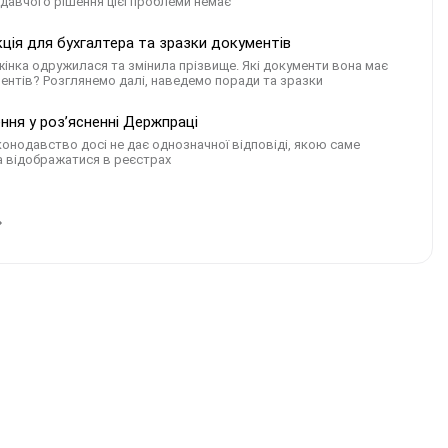
давчого рішення цієї проблеми немає
ція для бухгалтера та зразки документів
жінка одружилася та змінила прізвище. Які документи вона має
нтів? Розглянемо далі, наведемо поради та зразки
ння у розʼясненні Держпраці
онодавство досі не дає однозначної відповіді, якою саме
 відображатися в реєстрах