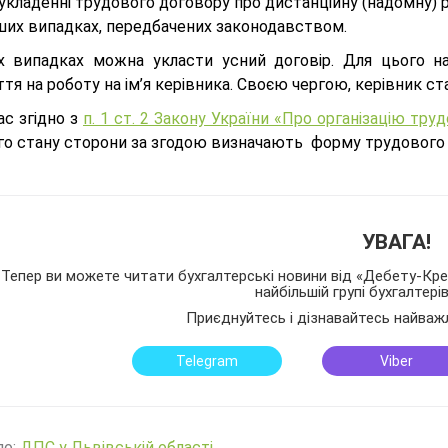
укладенні трудового договору про дистанційну (надомну) 
нших випадках, передбачених законодавством.
х випадках можна укласти усний договір. Для цього н
тя на роботу на ім’я керівника. Своєю чергою, керівник ст
ас згідно з
п. 1 ст. 2 Закону України «Про організацію тр
го стану сторони за згодою визначають форму трудового
УВАГА!
Тепер ви можете читати бухгалтерські новини від «Дебету-Кред
найбільшій групі бухгалтері
Приєднуйтесь і дізнавайтесь найваж
Telegram
Viber
ло:
ДПС у Львівській області