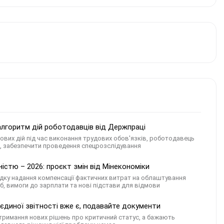
алгоритм дій роботодавців від Держпраці
ових дій під час виконання трудових обов'язків, роботодавець
и, забезпечити проведення спецрозслідування
істю – 2026: проєкт змін від Мінекономіки
ку надання компенсації фактичних витрат на облаштування
іб, вимоги до зарплати та нові підстави для відмови
єдиної звітності вже є, подавайте документи
 отримання нових рішень про критичний статус, а бажають