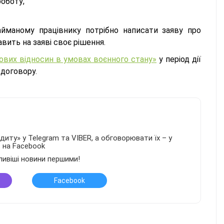
роботу;
айманому працівнику потрібно написати заяву про
авить на заяві своє рішення.
удових відносин в умовах воєнного стану»
у період дії
 договору.
иту» у Telegram та VIBER, а обговорювати їх – у
в на Facebook
ливіші новини першими!
Facebook