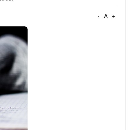
-
A
+