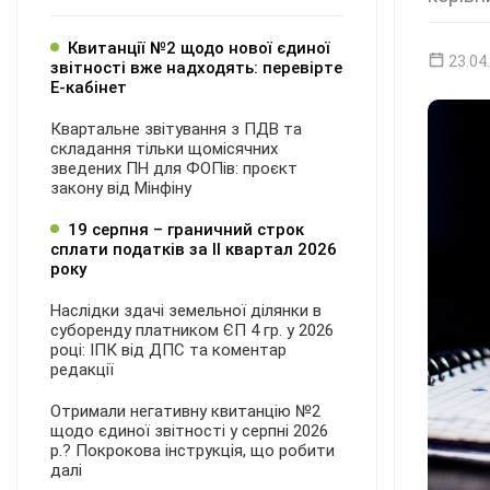
Квитанції №2 щодо нової єдиної
23.04
звітності вже надходять: перевірте
Е-кабінет
Квартальне звітування з ПДВ та
складання тільки щомісячних
зведених ПН для ФОПів: проєкт
закону від Мінфіну
19 серпня – граничний строк
сплати податків за ІI квартал 2026
року
Наслідки здачі земельної ділянки в
суборенду платником ЄП 4 гр. у 2026
році: ІПК від ДПС та коментар
редакції
Отримали негативну квитанцію №2
щодо єдиної звітності у серпні 2026
р.? Покрокова інструкція, що робити
далі