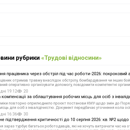
овини рубрики
«Трудові відносини»
ня працівника через обстріл під час роботи-2026: покроковий 
цівник отримав травму внаслідок обстрілу, бомбардування чи інших бой
аний оперативно організувати допомогу, повідомити компетентні орган
дні 19:12
20
 компенсації за облаштування робочих місць для осіб з інвалідн
міки повторно оприлюднило проєкт постанови КМУ щодо змін до Поряд
місць для осіб з інвалідічністю. Документ передбачає уточнення кола ос
дні 16:36
30
е підтвердження критичності до 10 серпня 2026: кв. №2 щодо 
ня зараз турбує багатьох роботодавців, які не хочуть витрачати час на