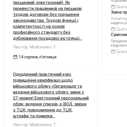
подовжит
письмовий, електронний). Як
Сього
перевести працівників на письмові
Зміна п
трудові договори без порушення
У статті
законодавства. Трудові функції і
надати р
компетентності на основі
Сього
професійного стандарту без
Сумісни
дублювання посадової інструкції...
Працівни
кадровою
Лектор: Мойсеєнко Т.
Сього
14 серпня, пʼятниця
Одноденний практичний курс
підвищення кваліфікації щодо
військового обліку «Організація та
ведення військового обліку: зміни з
27 червня! Електронний персональний
облік, ведення списків, е-ВОД, звірки
з ТЦК, повідомлення до ТЦК,
штрафи та помилки...
Лектор: Мойсеєнко Т.