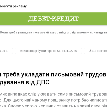
мкнути рекламу
Коли треба укладати письмовий трудовий договір, а коли – ні: нагадув
.26 р.
📅 Календар бухгалтера на СЕРПЕНЬ 2026
☀️Що нас чек
 треба укладати письмовий трудовий
дування від ДПС
мих випадках слід укладати саме письмовий трудовий
р. Для цього найманому працівнику потрібно написати
ика. Своєю чергою, керівник ставить на заяві своє р