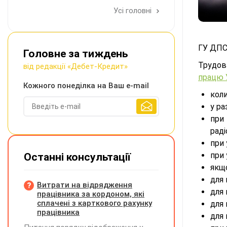
Усі головні
ГУ ДПС
Головне за тиждень
Трудов
від редакції «Дебет-Кредит»
працю 
Кожного понеділка на Ваш e-mail
кол
у ра
при
раді
при 
при 
Останні консультації
якщ
для 
Витрати на відрядження
для 
працівника за кордоном, які
сплачені з карткового рахунку
для 
працівника
для