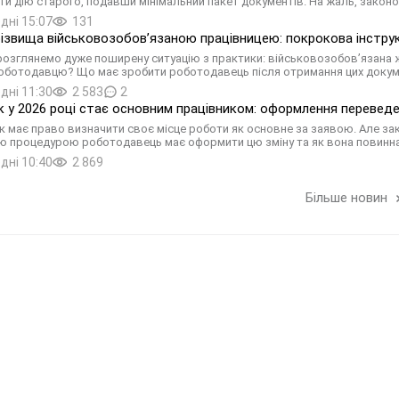
и дію старого, подавши мінімальний пакет документів. На жаль, законо
дні 15:07
131
різвища військовозобов’язаною працівницею: покрокова інструк
 розглянемо дуже поширену ситуацію з практики: військовозобов’язана 
оботодавцю? Що має зробити роботодавець після отримання цих докуме
дні 11:30
2 583
2
к у 2026 році стає основним працівником: оформлення переведе
к має право визначити своє місце роботи як основне за заявою. Але зак
 процедурою роботодавець має оформити цю зміну та як вона повинна
дні 10:40
2 869
Більше новин