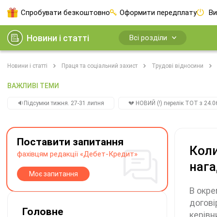
Спробувати безкоштовно
Оформити передплату
Ви
Новини і статті
Всі розділи
Новини і статті
Праця та соціальний захист
Трудові відносини
ВАЖЛИВІ ТЕМИ
🔉Підсумки тижня. 27-31 липня
💔 НОВИЙ (!) перелік ТОТ з 24.06
Поставити запитання
Коли
фахівцям редакції «Дебет-Кредит»
нага
Моє запитання
В окре
догові
Головне
керівн