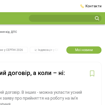
Контакти
ання від ДПС
Мої новини
ає у СЕРПНІ 2026
📈 Індексація у СЕРПНІ
2️⃣0️⃣2️⃣7️⃣ Усі ключо
 договір, а коли – ні:
 договір. В інших - можна укласти усний
 заяву про прийняття на роботу на ім’я
ішення