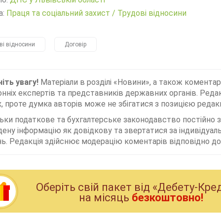
а:
Праця та соціальний захист
/
Трудові відносини
ві відносини
Договір
іть увагу!
Матеріали в розділі «Новини», а також коментар
нніх експертів та представників державних органів. Редак
, проте думка авторів може не збігатися з позицією редакц
льки податкове та бухгалтерське законодавство постійно
дену інформацію як довідкову та звертатися за індивідуа
ь. Редакція здійснює модерацію коментарів відповідно до 
Оберiть свiй пакет вiд «Дебету-Кре
на мiсяць
безкоштовно!