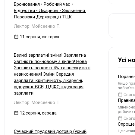
Бронювання • Робочий час •
Відпустки • Лікарняні • Звільнення.
Перевірки Держпраці і ТЦК
Лектор: Мойсеєнко Т.
11 серпня, вівторок
Великі зарплатні зміни! Зарплатна
Усі н
Звітність по-новому з липня! Нова
Звітність по квоті 4% та внеску за її
невиконання! Зміни Середня
Поранен
зарплата: критичність, лікарняні,
Якщо пра
відпускні. ЄСВ, ПДФО, індексація
зобов'яз
зарплати
Сього
Правила
Лектор: Мойсеєнко Т.
Мінеконо
робочих 
12 серпня, середа
Сього
Спрощен
Сучасний трудовий договір (усний,
Це питан