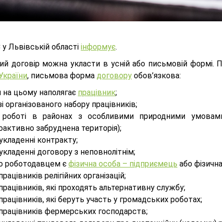
 у Львівській області
інформує
.
ий договір можна укласти в усній або письмовій формі. 
України
, письмова форма
договору
обов’язкова:
и на цьому наполягає
працівник
;
зі організованого набору працівників;
 роботі в районах з особливими природними умовами
оактивно забруднена територія);
укладенні контракту;
укладенні договору з неповнолітнім;
о роботодавцем є
фізична особа – підприємець
або фізичн
працівників релігійних організацій;
працівників, які проходять альтернативну службу;
працівників, які беруть участь у громадських роботах;
 працівників фермерських господарств;