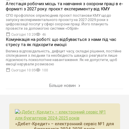
Атестація робочих місць та навчання з охорони праці в е-
форматі з 2027 року: проєкт експерименту від КМУ
СПО профспілок оприлюднив проєкт постанови КМУ щодо
запуску експериментального проєкту на 2027-2029 роки з
цифровізації послуг у сфері охорони праці. Його планують
провести за допомогою системи «Обрій»
Сьогодні 10:20
46
Комунікація на роботі: що відбувається з нами під час
стресу та як підкорити емоції
Велика відповідальність, дефіцит часу, складні рішення, постійне
спілкування з людьми та необхідність швидко реагувати лише
підсилюють психологічне навантаження. Як не допустити, щоб
емоції керували розмовою
Сьогодні 10:05
100
Більше новин
«Дебет-Кредит» – електронний сервіс №1 для