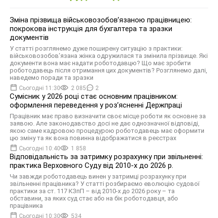
Зміна прізвища військовозобов’язаною працівницею:
покрокова інструкція для бухгалтера та зразки
документів
У статті розглянемо дуже поширену ситуацію з практики:
військовозобов’язана жінка одружилася та змінила прізвище. Які
документи вона має надати роботодавцю? Що має зробити
роботодавець після отримання цих документів? Розглянемо далі,
наведемо поради та зразки
Сьогодні 11:30
2 085
2
Сумісник у 2026 році стає основним працівником:
оформлення переведення у розʼясненні Держпраці
Працівник має право визначити своє місце роботи як основне за
заявою. Але законодавство досі не дає однозначної відповіді,
якою саме кадровою процедурою роботодавець має оформити
цю зміну та як вона повинна відображатися в реєстрах
Сьогодні 10:40
1 858
Відповідальність за затримку розрахунку при звільненні:
практика Верховного Суду від 2010-х до 2026 р.
Чи завжди роботодавець винен у затримці розрахунку при
звільненні працівника? У статті розбираємо еволюцію судової
практики за ст. 117 КЗпП – від 2010-х до 2026 року – та
обставини, за яких суд стає або на бік роботодавця, або
працівника
Сьогодні 10:30
534