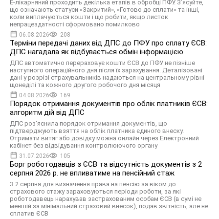
Е-лікарняний проходить декілька етапів в обробці ПФУ. З’ясуйте,
що означають статуси «Закритий», «Готово до сплати» та інші,
коли виплачуються кошти і що робити, якщо листок
непрацездатності сформовано помилково
06.08.2026
208
Терміни передачі даних від ДПС до ПФУ про сплату ЄСВ:
ДПС нагадала як відбувається обмін інформацією
ДПС автоматично перераховує кошти ЄСВ до ПФУ не пізніше
наступного операційного дня після їх зарахування. Деталізовані
дані у розрізі страхувальників надаються на центральному рівні
щонеділі та кожного другого робочого дня місяця
04.08.2026
169
Порядок отримання документів про облік платників ЄСВ:
алгоритм дій від ДПС
ДПС роз'яснила порядок отримання документів, що
підтверджують взяття на облік платника єдиного внеску.
Отримати витяг або довідку можна онлайн через Електронний
кабінет без відвідування контролюючого органу
31.07.2026
105
Борг роботодавців з ЄСВ та відсутність документів з 2
серпня 2026 р. не впливатиме на пенсійний стаж
З 2 серпня для визначення права на пенсію за віком до
страхового стажу зараховуються періоди роботи, за які
роботодавець нарахував застрахованим особам ЄСВ (в сумі не
меншій за мінімальний страховий внесок), подав звітність, але не
сплатив ЄСВ