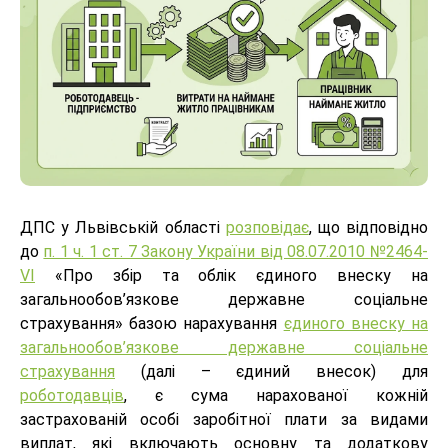
ДПС у Львівській області
розповідає
, що відповідно
до
п. 1 ч. 1 ст. 7 Закону України від 08.07.2010 №2464-
VI
«Про збір та облік єдиного внеску на
загальнообов’язкове державне соціальне
страхування» базою нарахування
єдиного внеску на
загальнообов’язкове державне соціальне
страхування
(далі – єдиний внесок) для
роботодавців
, є сума нарахованої кожній
застрахованій особі заробітної плати за видами
виплат, які включають основну та додаткову