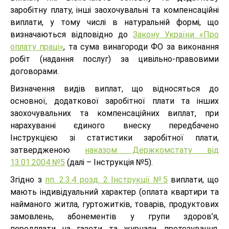
заробітну плату, інші заохочувальні та компенсаційні
виплати, у тому числі в натуральній формі, що
визначаються відповідно до
Закону України «Про
оплату праці»
, та сума винагороди ФО за виконання
робіт (надання послуг) за цивільно-правовими
договорами.
Визначення видів виплат, що відносяться до
основної, додаткової заробітної плати та інших
заохочувальних та компенсаційних виплат, при
нарахуванні єдиного внеску передбачено
Інструкцією зі статистики заробітної плати,
затвердженою
наказом Держкомстату від
13.01.2004 №5
(далі – Інструкція №5).
Згідно з
пп. 2.3.4 розд. 2 Інструкції №5
виплати, що
мають індивідуальний характер (оплата квартири та
найманого житла, гуртожитків, товарів, продуктових
замовлень, абонементів у групи здоров’я,
передплати на газети та журнали, протезування,