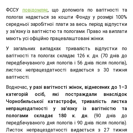
ФССУ
повідомляє
, що допомога по вагітності та
пологах надається за кошти Фонду у розмірі 100%
середньої заробітної плати за весь період відпустки
у зв’язку із вагітністю та пологами. Право на виплати
мають усі офіційно працевлаштовані жінки.
У загальних випадках тривалість відпустки по
вагітності та пологах складає 126 к. дн. (70 днів до
передбачуваного дня пологів і 56 днів після пологів),
листок непрацездатності видається з 30 тижня
вагітності.
Водночас,
у разі вагітності жінок, віднесених до 1–3
категорій осіб, які постраждали внаслідок
Чорнобильської катастрофи, тривалість листка
непрацездатності у зв’язку із вагітністю та
пологами складає 180 к. дн.
(90 днів до
передбачуваного дня пологів і 90 днів після пологів).
Листок непрацездатності видається з 27 тижня