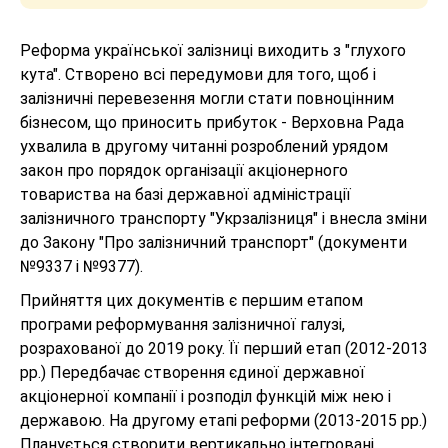
Реформа української залізниці виходить з "глухого
кута". Створено всі передумови для того, щоб і
залізничні перевезення могли стати повноцінним
бізнесом, що приносить прибуток - Верховна Рада
ухвалила в другому читанні розроблений урядом
закон про порядок організації акціонерного
товариства на базі державної адміністрації
залізничного транспорту "Укрзалізниця" і внесла зміни
до Закону "Про залізничний транспорт" (документи
№9337 і №9377).
Прийняття цих документів є першим етапом
програми реформування залізничної галузі,
розрахованої до 2019 року. Її перший етап (2012-2013
рр.) Передбачає створення єдиної державної
акціонерної компанії і розподіл функцій між нею і
державою. На другому етапі реформи (2013-2015 рр.)
Планується створити вертикально інтегровані