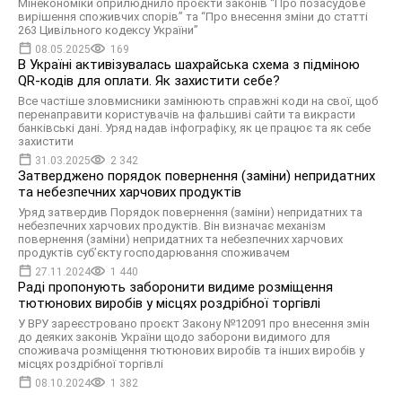
Мінекономіки оприлюднило проєкти законів “Про позасудове
вирішення споживчих спорів” та “Про внесення зміни до статті
263 Цивільного кодексу України”
08.05.2025
169
В Україні активізувалась шахрайська схема з підміною
QR-кодів для оплати. Як захистити себе?
Все частіше зловмисники замінюють справжні коди на свої, щоб
перенаправити користувачів на фальшиві сайти та викрасти
банківські дані. Уряд надав інфографіку, як це працює та як себе
захистити
31.03.2025
2 342
Затверджено порядок повернення (заміни) непридатних
та небезпечних харчових продуктів
Уряд затвердив Порядок повернення (заміни) непридатних та
небезпечних харчових продуктів. Він визначає механізм
повернення (заміни) непридатних та небезпечних харчових
продуктів суб’єкту господарювання споживачем
27.11.2024
1 440
Раді пропонують заборонити видиме розміщення
тютюнових виробів у місцях роздрібної торгівлі
У ВРУ зареєстровано проєкт Закону №12091 про внесення змін
до деяких законів України щодо заборони видимого для
споживача розміщення тютюнових виробів та інших виробів у
місцях роздрібної торгівлі
08.10.2024
1 382