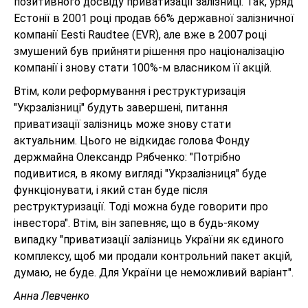
позитивного досвіду приватизації залізниці. Так, уряд
Естонії в 2001 році продав 66% державної залізничної
компанії Eesti Raudtee (EVR), але вже в 2007 році
змушений був прийняти рішення про націоналізацію
компанії і знову стати 100%-м власником її акцій.
Втім, коли реформування і реструктуризація
"Укрзалізниці" будуть завершені, питання
приватизації залізниць може знову стати
актуальним. Цього не відкидає голова Фонду
держмайна Олександр Рябченко: "Потрібно
подивитися, в якому вигляді "Укрзалізниця" буде
функціонувати, і який стан буде після
реструктуризації. Тоді можна буде говорити про
інвестора". Втім, він запевняє, що в будь-якому
випадку "приватизації залізниць України як єдиного
комплексу, щоб ми продали контрольний пакет акцій,
думаю, не буде. Для України це неможливий варіант".
Анна Левченко