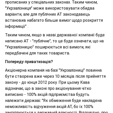
прописаних у спеціальних законах. Таким чином,
"Укрзалізниця" може використовувати обидва
варіанти, але для публічних АТ законодавець
встановив набагато більше вимог щодо розкриття
інформації" .
Таким чином, якщо в назві державної компанії буде
написано АТ - "публічне", то це буде означати, що на
"Укрзалізницю" поширюється всі вимоги, які
передбачені для таких товариств.
Попереду приватизація?
Акціонерна компанія на базі "Укрзалізниці" повинна
бути створена вже через 10 місяців після прийняття
закону - до кінця 2012 року. При цьому Кава
відзначає, що в законі про акціонування чітко
виписано - 100% акцій підприємства будуть
належати державі: "Як обмеження буде накладена
неможливість відчуження акцій АТ, бо їх 100%
закріплюється у державній власності. Відповідно, про