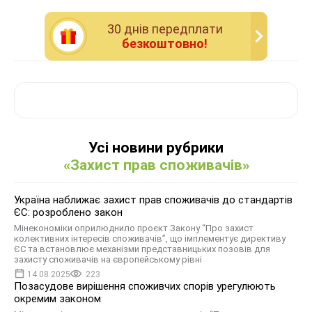
30 днiв передплати
безкоштовно!
Усі новини рубрики
«Захист прав споживачів»
Україна наближає захист прав споживачів до стандартів
ЄС: розроблено закон
Мінекономіки оприлюднило проєкт Закону “Про захист
колективних інтересів споживачів”, що імплементує директиву
ЄС та встановлює механізми представницьких позовів для
захисту споживачів на європейському рівні
14.08.2025
223
Позасудове вирішення споживчих спорів урегулюють
окремим законом