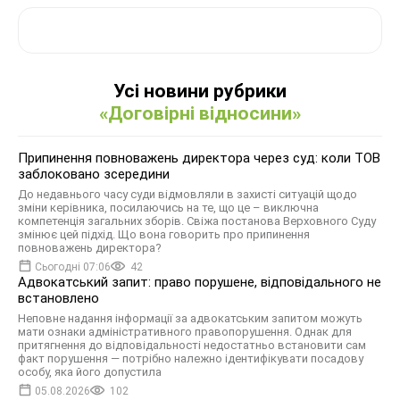
Усі новини рубрики
«Договірні відносини»
Припинення повноважень директора через суд: коли ТОВ
заблоковано зсередини
До недавнього часу суди відмовляли в захисті ситуацій щодо
зміни керівника, посилаючись на те, що це – виключна
компетенція загальних зборів. Свіжа постанова Верховного Суду
змінює цей підхід. Що вона говорить про припинення
повноважень директора?
Сьогодні 07:06
42
Адвокатський запит: право порушене, відповідального не
встановлено
Неповне надання інформації за адвокатським запитом можуть
мати ознаки адміністративного правопорушення. Однак для
притягнення до відповідальності недостатньо встановити сам
факт порушення — потрібно належно ідентифікувати посадову
особу, яка його допустила
05.08.2026
102