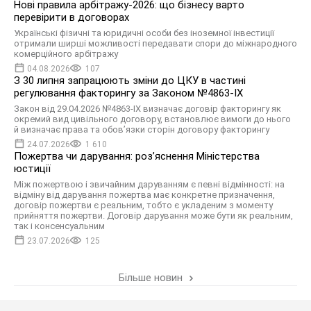
Нові правила арбітражу-2026: що бізнесу варто
перевірити в договорах
Українські фізичні та юридичні особи без іноземної інвестиції
отримали ширші можливості передавати спори до міжнародного
комерційного арбітражу
04.08.2026
107
З 30 липня запрацюють зміни до ЦКУ в частині
регулювання факторингу за Законом №4863-IX
Закон від 29.04.2026 №4863-IX визначає договір факторингу як
окремий вид цивільного договору, встановлює вимоги до нього
й визначає права та обов’язки сторін договору факторингу
24.07.2026
1 610
Пожертва чи дарування: розʼяснення Міністерства
юстиції
Між пожертвою і звичайним даруванням є певні відмінності: на
відміну від дарування пожертва має конкретне призначення,
договір пожертви є реальним, тобто є укладеним з моменту
прийняття пожертви. Договір дарування може бути як реальним,
так і консенсуальним
23.07.2026
125
Більше новин