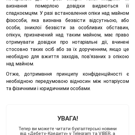
визнання померлою довідки видаються її
спадкоємцям. У разі встановлення опіки над майном
фізособи, яка визнана безвісти відсутньою, або
особи, зниклої безвісти за особливих обставин,
опікун, призначений над таким майном, має право
отримувати довідки про нотаріальні дії, вчинені
стосовно таких осіб або за їх дорученням, якщо це
необхідно для вжиття заходів, пов’язаних з опікою
над майном.
Отже, дотримання принципу конфіденційності є
необхідною передумовою відносин між нотаріусом
та фізичними і юридичними особами.
УВАГА!
Тепер ви можете читати бухгалтерські новини
від «Дебету-Кредиту» у Telegram та VIBER, а