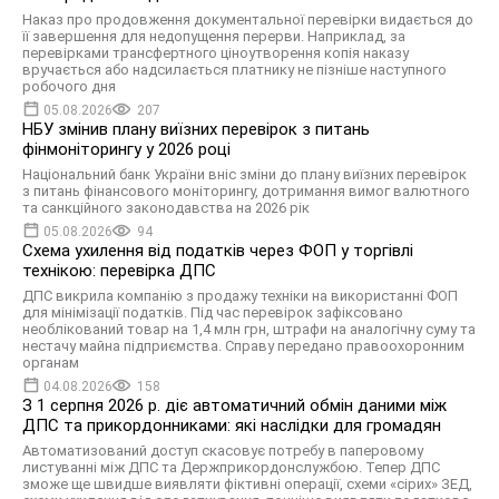
Наказ про продовження документальної перевірки видається до
її завершення для недопущення перерви. Наприклад, за
перевірками трансфертного ціноутворення копія наказу
вручається або надсилається платнику не пізніше наступного
робочого дня
05.08.2026
207
НБУ змінив плану виїзних перевірок з питань
фінмоніторингу у 2026 році
Національний банк України вніс зміни до плану виїзних перевірок
з питань фінансового моніторингу, дотримання вимог валютного
та санкційного законодавства на 2026 рік
05.08.2026
94
Схема ухилення від податків через ФОП у торгівлі
технікою: перевірка ДПС
ДПС викрила компанію з продажу техніки на використанні ФОП
для мінімізації податків. Під час перевірок зафіксовано
необлікований товар на 1,4 млн грн, штрафи на аналогічну суму та
нестачу майна підприємства. Справу передано правоохоронним
органам
04.08.2026
158
З 1 серпня 2026 р. діє автоматичний обмін даними між
ДПС та прикордонниками: які наслідки для громадян
Автоматизований доступ скасовує потребу в паперовому
листуванні між ДПС та Держприкордонслужбою. Тепер ДПС
зможе ще швидше виявляти фіктивні операції, схеми «сірих» ЗЕД,