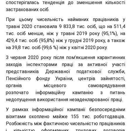
спостерігалась тенденція до зменшення кількості
застрахованих осіб.
При цьому чисельність найманих працівників у
травні 2020 становила 9 833,8 тис. осіб, що на 511,4
тис. осіб менше, ніж у травні 2019 року (95,1%), на
429,4 тис. осіб (95,8%) ніж у грудні 2019 року, а також
на 39,8 тис. осіб (99,6 %) ніж у квітні 2020 року.
З червня 2020 року після пом’якшення карантинних
заходів інспекторами праці за активної участі
представників Державної податкової служби,
Пенсійного фонду України, центрів зайнятості,
органів місцевого самоврядування
розпочато інформаційну кампанію з питань
недопущення використання незадекларованої праці.
У рамках інформаційної кампанії безпосередніми
візитами охоплено майже 155 тис. роботодавців.
Розбіжність між фактичною чисельністю працівників
і кількістю оформлених трудових договорів