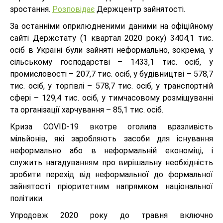
зростання.
Розповідає
Держцентр зайнятості.
За останніми оприлюдненими даними на офіційному
сайті Держстату (1 квартал 2020 року) 3404,1 тис.
осіб в Україні були зайняті неформально, зокрема, у
сільському господарстві – 1433,1 тис. осіб, у
промисловості – 207,7 тис. осіб, у будівництві – 578,7
тис. осіб, у торгівлі – 578,7 тис. осіб, у транспортній
сфері – 129,4 тис. осіб, у тимчасовому розміщуванні
та організації харчування – 85,1 тис. осіб.
Криза COVID-19 вкотре оголила вразливість
мільйонів, які заробляють засоби для існування
неформально або в неформальній економіці, і
служить нагадуванням про вирішальну необхідність
зробити перехід від неформальної до формальної
зайнятості пріоритетним напрямком національної
політики.
Упродовж 2020 року до травня включно