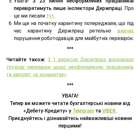
Увага!
З 23 липня неоформлених працівників
перевірятимуть лише інспектори Держпраці
. Про
це ми писали
тут
.
Ми ще на початку карантину попереджали, що під
час карантину Держпраці ретельно
вивчає
порушення роботодавців для майбутніх перевірок.
***
Читайте також
:
З 1 вересня Держпраці відновлює
трудові перевірки щодо неоформлених працівників
та зарплат «в конвертах»
***
УВАГА!
Тепер ви можете читати бухгалтерські новини від
«Дебету-Кредиту» у
Telegram
та
VIBER
.
Приєднуйтесь і дізнавайтесь найважливіші новини
першими!