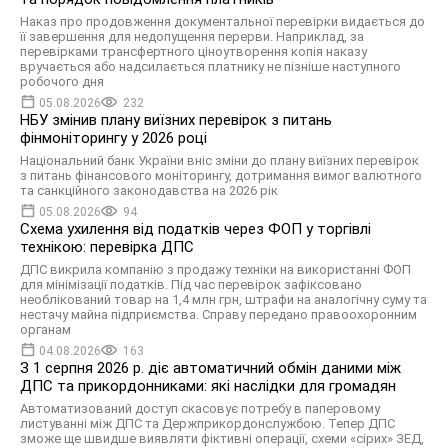
Наказ про продовження документальної перевірки видається до
її завершення для недопущення перерви. Наприклад, за
перевірками трансфертного ціноутворення копія наказу
вручається або надсилається платнику не пізніше наступного
робочого дня
05.08.2026
232
НБУ змінив плану виїзних перевірок з питань
фінмоніторингу у 2026 році
Національний банк України вніс зміни до плану виїзних перевірок
з питань фінансового моніторингу, дотримання вимог валютного
та санкційного законодавства на 2026 рік
05.08.2026
94
Схема ухилення від податків через ФОП у торгівлі
технікою: перевірка ДПС
ДПС викрила компанію з продажу техніки на використанні ФОП
для мінімізації податків. Під час перевірок зафіксовано
необлікований товар на 1,4 млн грн, штрафи на аналогічну суму та
нестачу майна підприємства. Справу передано правоохоронним
органам
04.08.2026
163
З 1 серпня 2026 р. діє автоматичний обмін даними між
ДПС та прикордонниками: які наслідки для громадян
Автоматизований доступ скасовує потребу в паперовому
листуванні між ДПС та Держприкордонслужбою. Тепер ДПС
зможе ще швидше виявляти фіктивні операції, схеми «сірих» ЗЕД,