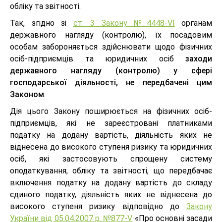
обліку та звітності.
Так, згідно зі
ст. 3 Закону №4448-VI
органам
державного нагляду (контролю), їх посадовим
особам забороняється здійснювати щодо фізичних
осіб-підприємців та юридичних осіб
заходи
державного нагляду (контролю) у сфері
господарської діяльності, не передбачені цим
Законом
.
Дія цього Закону поширюється на фізичних осіб-
підприємців, які не зареєстровані платниками
податку на додану вартість, діяльність яких не
віднесена до високого ступеня ризику та юридичних
осіб, які застосовують спрощену систему
оподаткування, обліку та звітності, що передбачає
включення податку на додану вартість до складу
єдиного податку, діяльність яких не віднесена до
високого ступеня ризику відповідно до
Закону
України від 05.04.2007 р. №877-V
«Про основні засади