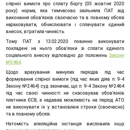
спірної вимоги про сплату боргу (05 жовтня 2020
року) норма, яка тимчасово звільняла ПАТ від
виконання обов’язків своєчасно та в повному обсязі
нараховувати, обчислювати і сплачувати єдиний
внесок, втратила чинність.
Тому ПАТ з 13.02.2020 повинно виконувати
покладені на нього обов’язки зі сплати єдиного
соціального внеску відповідно до положень
Закону
№2464
.
Щодо врахування минулих періодів під час
формування спірної вимоги (під час яких діяв п. 9-4
Закону №2464) суд зазначає, що п. 9-4 Закону №2464
під час своєї чинності не скасовував обов’язків
платника ЄСВ, а надавав можливість на період АТО
не виконувати їх у встановлені строки (своєчасно)
та в повному обсязі.
Натомість апеляційна інстанція висловила іншу