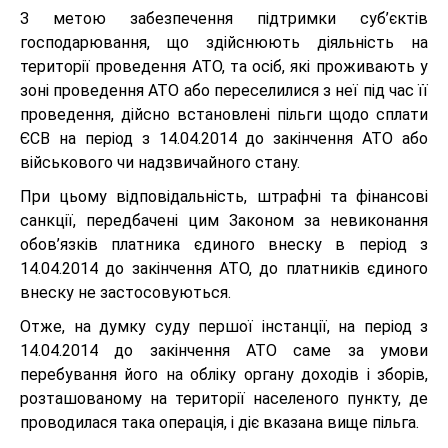
З метою забезпечення підтримки суб’єктів
господарювання, що здійснюють діяльність на
території проведення АТО, та осіб, які проживають у
зоні проведення АТО або переселилися з неї під час її
проведення, дійсно встановлені пільги щодо сплати
ЄСВ на період з 14.04.2014 до закінчення АТО або
військового чи надзвичайного стану.
При цьому відповідальність, штрафні та фінансові
санкції, передбачені цим Законом за невиконання
обов’язків платника єдиного внеску в період з
14.04.2014 до закінчення АТО, до платників єдиного
внеску не застосовуються.
Отже, на думку суду першої інстанції, на період з
14.04.2014 до закінчення АТО саме за умови
перебування його на обліку органу доходів і зборів,
розташованому на території населеного пункту, де
проводилася така операція, і діє вказана вище пільга.