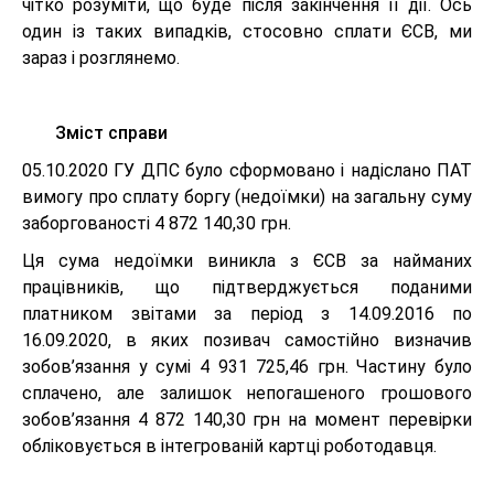
чітко розуміти, що буде після закінчення її дії. Ось
один із таких випадків, стосовно сплати ЄСВ, ми
зараз і розглянемо.
Зміст справи
05.10.2020 ГУ ДПС було сформовано і надіслано ПАТ
вимогу про сплату боргу (недоїмки) на загальну суму
заборгованості 4 872 140,30 грн.
Ця сума недоїмки виникла з ЄСВ за найманих
працівників, що підтверджується поданими
платником звітами за період з 14.09.2016 по
16.09.2020, в яких позивач самостійно визначив
зобов’язання у сумі 4 931 725,46 грн. Частину було
сплачено, але залишок непогашеного грошового
зобов’язання 4 872 140,30 грн на момент перевірки
обліковується в інтегрованій картці роботодавця.