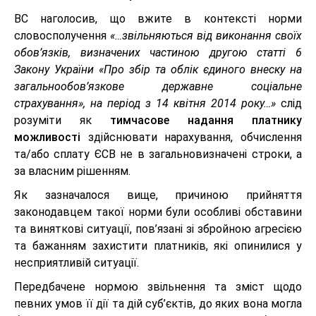
ВС наголосив, що вжите в контексті норми
словосполучення
«…звільняються від виконання своїх
обов’язків, визначених частиною другою статті 6
Закону України «Про збір та облік єдиного внеску на
загальнообов’язкове державне соціальне
страхування», на період з 14 квітня 2014 року…»
слід
розуміти як
тимчасове надання платнику
можливості
здійснювати нарахування, обчислення
та/або сплату ЄСВ не в загальновизначені строки, а
за власним рішенням.
Як зазначалося вище, причиною прийняття
законодавцем такої норми були особливі обставини
та виняткові ситуації, пов’язані зі збройною агресією
та бажанням захистити платників, які опинилися у
несприятливій ситуації.
Передбачене нормою звільнення та зміст щодо
певних умов її дії та дій суб’єктів, до яких вона могла