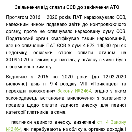
Звільнення від сплати ЄСВ до закінчення АТО
Протягом 2016 – 2020 років ПАТ нараховувало ЄСВ,
належним чином подавало звіти до контролюючого
органу, проте не сплачувало нараховану суму ЄСВ.
Податковий орган кваліфікував такий нарахований,
але не сплачений ПАТ ЄСВ в сумі 4 872 140,30 грн як
недоїмку, оскільки строк сплати станом на
30.09.2020 є таким, що настав, у зв’язку з чим і було
сформовано вимогу.
Водночас з 2016 по 2020 роки (до 12.02.2020
включно) діяв п. 9-4 розділу VIII «Прикінцеві та
перехідні положення»
Закону №2464
, згідно з яким
законодавець встановив виключення з загального
правила щодо сплати єдиного внеску для певної
категорії платників, а саме:
– платники єдиного внеску, визначені
ст. 4 Закону
№2464
, які перебувають на обліку в органах доходів і