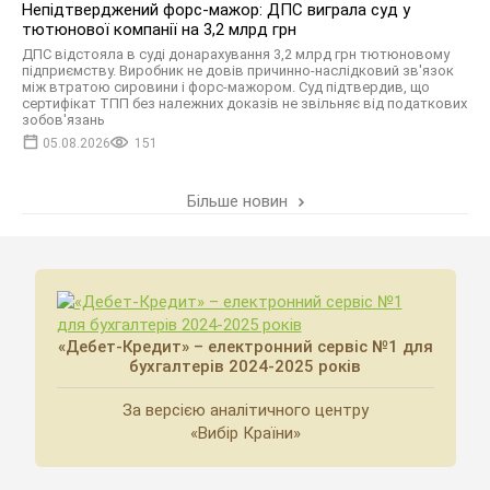
Непідтверджений форс-мажор: ДПС виграла суд у
тютюнової компанії на 3,2 млрд грн
ДПС відстояла в суді донарахування 3,2 млрд грн тютюновому
підприємству. Виробник не довів причинно-наслідковий зв'язок
між втратою сировини і форс-мажором. Суд підтвердив, що
сертифікат ТПП без належних доказів не звільняє від податкових
зобов'язань
05.08.2026
151
Більше новин
«Дебет-Кредит» – електронний сервіс №1 для
бухгалтерів 2024-2025 років
За версією аналітичного центру
«Вибір Країни»