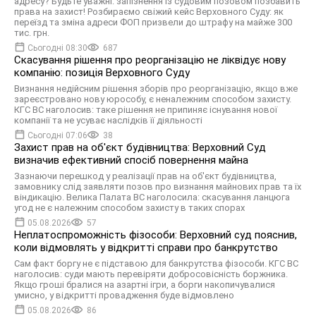
адресу? Будьте уважні: запізнення із судовим позовом позбавить
права на захист! Розбираємо свіжий кейс Верховного Суду: як
переїзд та зміна адреси ФОП призвели до штрафу на майже 300
тис. грн.
Сьогодні 08:30
687
Скасування рішення про реорганізацію не ліквідує нову
компанію: позиція Верховного Суду
Визнання недійсним рішення зборів про реорганізацію, якщо вже
зареєстровано нову юрособу, є неналежним способом захисту.
КГС ВС наголосив: таке рішення не припиняє існування нової
компанії та не усуває наслідків її діяльності
Сьогодні 07:06
38
Захист прав на об'єкт будівництва: Верховний Суд
визначив ефективний спосіб повернення майна
Зазнаючи перешкод у реалізації прав на об'єкт будівництва,
замовнику слід заявляти позов про визнання майнових прав та їх
віндикацію. Велика Палата ВС наголосила: скасування ланцюга
угод не є належним способом захисту в таких спорах
05.08.2026
57
Неплатоспроможність фізособи: Верховний суд пояснив,
коли відмовлять у відкритті справи про банкрутство
Сам факт боргу не є підставою для банкрутства фізособи. КГС ВС
наголосив: суди мають перевіряти добросовісність боржника.
Якщо гроші бралися на азартні ігри, а борги накопичувалися
умисно, у відкритті провадження буде відмовлено
05.08.2026
86