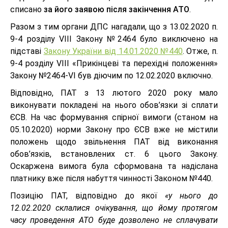
списано
за його заявою після закінчення АТО
.
Разом з тим органи ДПС нагадали, що з 13.02.2020 п.
9-4 розділу VIII Закону №2464 було виключено на
підставі
Закону України від 14.01.2020 №440
. Отже, п.
9-4 розділу VIII «Прикінцеві та перехідні положення»
Закону №2464-VІ був діючим по 12.02.2020 включно.
Відповідно, ПАТ з 13 лютого 2020 року мало
виконувати покладені на нього обов’язки зі сплати
ЄСВ. На час формування спірної вимоги (станом на
05.10.2020) норми Закону про ЄСВ вже не містили
положень щодо звільнення ПАТ від виконання
обов’язків, встановлених ст. 6 цього Закону.
Оскаржена вимога була сформована та надіслана
платнику вже після набуття чинності Законом №440.
Позицію ПАТ, відповідно до якої
«у нього до
12.02.2020 склалися очікування, що йому протягом
часу проведення АТО буде дозволено не сплачувати