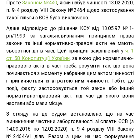
Проте
Законом №440
, який набув чинності 13.02.2020,
п. 9-4 розділу VIII Закону №2464 щодо застосування
такої пільги з ЄСВ було виключено.
Адже відповідно до рішення КСУ від 13.05.97 №1-
рп/1999 за загальновизнаним принципом права
закони та інші нормативно-правові акти не мають
зворотної дії в часі. Цей принцип закріплений у
ч. 1
ст. 58 Конституції України
, за якою дію нормативно-
правового акта в часі треба розуміти так, що вона
починається з моменту набрання цим актом чинності
і
припиняється із втратою ним чинності
. Тобто до
події, факту застосовується той закон або інший
нормативно-правовий акт, під час дії якого вони
настали або мали місце.
З огляду на це судом встановлено, що на час
виникнення частини заборгованості зі сплати ЄСВ (з
14.09.2016 по 12.02.2020) п. 9-4 розділу VIII Закону
№2464-VI діяв. Разом з цим на час формування