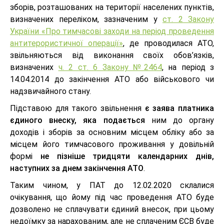
зборів, розташованих на території населених пунктів,
визначених переліком, зазначеним у
ст. 2 Закону
України «Про тимчасові заходи на період проведення
антитерористичної операції»
, де проводилася АТО,
звільняються від виконання своїх обов’язків,
визначених
ч. 2 ст. 6 Закону №2464
, на період з
14.04.2014 до закінчення АТО або військового чи
надзвичайного стану.
Підставою для такого звільнення
є заява платника
єдиного внеску, яка подається
ним до органу
доходів і зборів за основним місцем обліку або за
місцем його тимчасового проживання у довільній
формі
не пізніше тридцяти календарних днів,
наступних за днем закінчення АТО
.
Таким чином, у ПАТ до 12.02.2020 склалися
очікування, що йому під час проведення АТО буде
дозволено не сплачувати єдиний внесок, при цьому
недоїмку за нарахованим, але не сплаченим ЄСВ буде