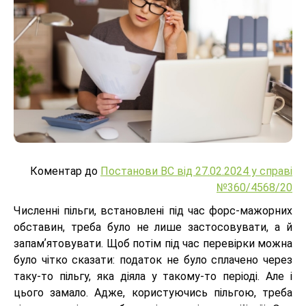
Коментар до
Постанови ВС від 27.02.2024 у справі
№360/4568/20
Численні пільги, встановлені під час форс-мажорних
обставин, треба було не лише застосовувати, а й
запамʼятовувати. Щоб потім під час перевірки можна
було чітко сказати: податок не було сплачено через
таку-то пільгу, яка діяла у такому-то періоді. Але і
цього замало. Адже, користуючись пільгою, треба