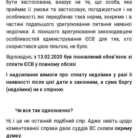
бути застосована, вказує на те, що особа, яка
приймає її умови та застосовує, погоджується і на
особливості, які передбачає така норма, зокрема і в
частині подальшого урегулювання питання наявної
недоїмки. А пізнішого врегулювання законодавцем
особливостей адміністрування ЄСВ для тих, хто
скористався цією пільгою, не було.
Відповідно,
з 13.02.2020 був поновлений обовʼязок зі
сплати ЄСВ у повному обсязі
.
І надсилання вимоги про сплату недоїмки у разі її
наявності після цієї дати є законним, а сума боргу
(недоїмки) не є спірною.
Чи все так однозначно?
Ні, і це не останній подібний спір. Адже навіть щодо
коментованої справи двоє суддів ВС склали
окрему
думку
.