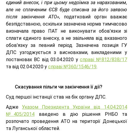
єдиний внесок, і при цьому недоїмка за нарахованим,
але не сплаченим ЄСВ буде списана за його заявою
після закінчення АТО»
, податковий орган вважає
безпідставною, оскільки зазначена норма тимчасово
визначала право ПАТ не виконувати обов’язки зі
сплати єдиного внеску, а не звільняла від вказаного
обов’язку за певний період. Зазначена позиція ГУ
ДПС узгоджується з висновками, викладеними у
постановах ВС від 03.04.2020 у
справі №812/838/17
та від 02.04.2020 у
справі №360/1546/19
.
Скасування пільги чи закінчення її дії?
Суд першої інстанції став на бік органу ДПС.
Адже
Указом Президента України від 14.04.2014
№405/2014
введено в дію рішення РНБО та
розпочато проведення АТО на території Донецької
та Луганської областей.