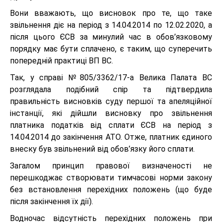
Вони вважають, що висновок про те, що таке
звільнення діє на період з 14.04.2014 по 12.02.2020, а
після цього ЄСВ за минулий час в обов’язковому
порядку має бути сплачено, є таким, що суперечить
попередній практиці ВП ВС.
Так, у справі №805/3362/17-а Велика Палата ВС
розглядала подібний спір та підтвердила
правильність висновків суду першої та апеляційної
інстанції, які дійшли висновку про звільнення
платника податків від сплати ЄСВ на період з
14.04.2014 до закінчення АТО. Отже, платник єдиного
внеску був звільнений від обов’язку його сплати.
Загалом принцип правової визначеності не
перешкоджає створювати тимчасові норми закону
без встановлення перехідних положень (що буде
після закінчення їх дії).
Водночас відсутність перехідних положень при