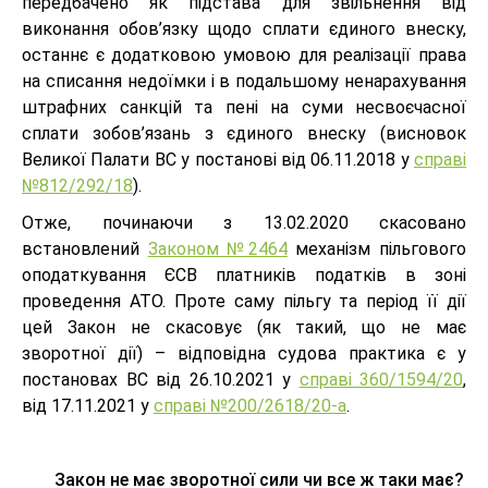
передбачено як підстава для звільнення від
виконання обов’язку щодо сплати єдиного внеску,
останнє є додатковою умовою для реалізації права
на списання недоїмки і в подальшому ненарахування
штрафних санкцій та пені на суми несвоєчасної
сплати зобов’язань з єдиного внеску (висновок
Великої Палати ВС у постанові від 06.11.2018 у
справі
№812/292/18
).
Отже, починаючи з 13.02.2020 скасовано
встановлений
Законом №2464
механізм пільгового
оподаткування ЄСВ платників податків в зоні
проведення АТО. Проте саму пільгу та період її дії
цей Закон не скасовує (як такий, що не має
зворотної дії) – відповідна судова практика є у
постановах ВС від 26.10.2021 у
справі 360/1594/20
,
від 17.11.2021 у
справі №200/2618/20-а
.
Закон не має зворотної сили чи все ж таки має?