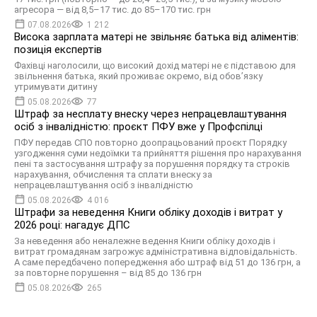
агресора — від 8,5–17 тис. до 85–170 тис. грн
07.08.2026
1 212
Висока зарплата матері не звільняє батька від аліментів:
позиція експертів
Фахівці наголосили, що високий дохід матері не є підставою для
звільнення батька, який проживає окремо, від обов’язку
утримувати дитину
05.08.2026
77
Штраф за несплату внеску через непрацевлаштування
осіб з інвалідністю: проєкт ПФУ вже у Профспілці
ПФУ передав СПО повторно доопрацьований проєкт Порядку
узгодження суми недоїмки та прийняття рішення про нарахування
пені та застосування штрафу за порушення порядку та строків
нарахування, обчислення та сплати внеску за
непрацевлаштування осіб з інвалідністю
05.08.2026
4 016
Штрафи за неведення Книги обліку доходів і витрат у
2026 році: нагадує ДПС
За неведення або неналежне ведення Книги обліку доходів і
витрат громадянам загрожує адміністративна відповідальність.
А саме передбачено попередження або штраф від 51 до 136 грн, а
за повторне порушення – від 85 до 136 грн
05.08.2026
265