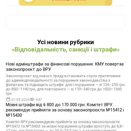
Усі новини рубрики
«Відповідальність, санкції і штрафи»
Нові адмінштрафи за фінансові порушення: КМУ повертає
законопроєкт до ВРУ
Законопроєкт від нового Уряду встановить строк притягнення
до адмінвідповідальності за порушення законодавства з
фінпитань та підвищить штрафи: для І порушення — зі 136–255 грн
до 850–1190 грн, для повторного — зі 170–340 грн до 1020–1360
грн
07.08.2026
847
Мовні штрафи від 6 800 до 170 000 грн: Комітет ВРУ
рекомендує прийняти за основу законопроєкти №15412 і
№15430
Комітет ВРУ рекомендував прийняти за основу законопроєкти
№15412 та №15430: за мовні порушення штрафи зростуть до 6,8–
17 тис. грн (повторно — до 20,4–25,5 тис.), а за музику мовою