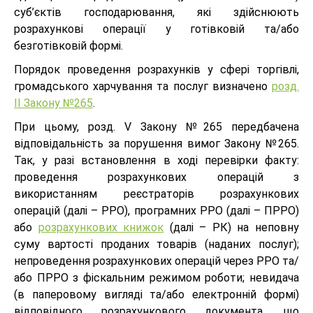
суб’єктів господарювання, які здійснюють
розрахункові операції у готівковій та/або
безготівковій формі.
Порядок проведення розрахунків у сфері торгівлі,
громадського харчування та послуг визначено
розд.
II Закону №265
.
При цьому, розд. V Закону №265 передбачена
відповідальність за порушення вимог Закону №265.
Так, у разі встановлення в ході перевірки факту:
проведення розрахункових операцій з
використанням реєстраторів розрахункових
операцій (далі – РРО), програмних РРО (далі – ПРРО)
або
розрахункових книжок
(далі – РК) на неповну
суму вартості проданих товарів (наданих послуг);
непроведення розрахункових операцій через РРО та/
або ПРРО з фіскальним режимом роботи; невидача
(в паперовому вигляді та/або електронній формі)
відповідного розрахункового документа, що