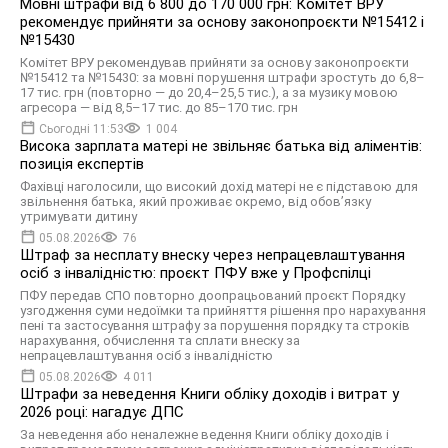
Мовні штрафи від 6 800 до 170 000 грн: Комітет ВРУ
рекомендує прийняти за основу законопроєкти №15412 і
№15430
Комітет ВРУ рекомендував прийняти за основу законопроєкти
№15412 та №15430: за мовні порушення штрафи зростуть до 6,8–
17 тис. грн (повторно — до 20,4–25,5 тис.), а за музику мовою
агресора — від 8,5–17 тис. до 85–170 тис. грн
Сьогодні 11:53
1 004
Висока зарплата матері не звільняє батька від аліментів:
позиція експертів
Фахівці наголосили, що високий дохід матері не є підставою для
звільнення батька, який проживає окремо, від обов’язку
утримувати дитину
05.08.2026
76
Штраф за несплату внеску через непрацевлаштування
осіб з інвалідністю: проєкт ПФУ вже у Профспілці
ПФУ передав СПО повторно доопрацьований проєкт Порядку
узгодження суми недоїмки та прийняття рішення про нарахування
пені та застосування штрафу за порушення порядку та строків
нарахування, обчислення та сплати внеску за
непрацевлаштування осіб з інвалідністю
05.08.2026
4 011
Штрафи за неведення Книги обліку доходів і витрат у
2026 році: нагадує ДПС
За неведення або неналежне ведення Книги обліку доходів і