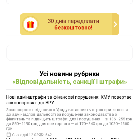
30 днiв передплати
безкоштовно!
Усі новини рубрики
«Відповідальність, санкції і штрафи»
Нові адмінштрафи за фінансові порушення: КМУ повертає
законопроєкт до ВРУ
Законопроєкт від нового Уряду встановить строк притягнення
до адмінвідповідальності за порушення законодавства з
фінпитань та підвищить штрафи: для І порушення — зі 136–255 грн
до 850–1190 грн, для повторного — зі 170–340 грн до 1020–1360
грн
Сьогодні 12:03
642