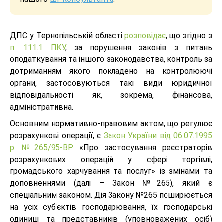
ДПС у Тернопільській області
розповідає
, що згідно з
п. 111.1 ПКУ
, за порушення законів з питань
оподаткування та іншого законодавства, контроль за
дотриманням якого покладено на контролюючі
органи, застосовуються такі види юридичної
відповідальності як, зокрема, фінансова,
адміністративна.
Основним нормативно-правовим актом, що регулює
розрахункові операції, є
Закон України від 06.07.1995
р. №265/95-ВР
«Про застосування реєстраторів
розрахункових операцій у сфері торгівлі,
громадського харчування та послуг» із змінами та
доповненнями (далі – Закон №265), який є
спеціальним законом. Дія Закону №265 поширюється
на усіх суб’єктів господарювання, їх господарські
одиниці та представників (уповноважених осіб)