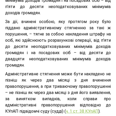
мінімумів доходів громадян і на посадових осіб – від
п’яти до десяти неоподатковуваних мінімумів
доходів громадян.
За дії, вчинені особою, яку протягом року було
піддано адміністративному стягненню за такі ж
порушення, – тягне за собою накладення штрафу на
осіб, які здійснюють розрахункові операції, від п’яти
до десяти неоподатковуваних мінімумів доходів
громадян і на посадових осіб – від десяти до
двадцяти неоподатковуваних мінімумів доходів
громадян.
Адміністративне стягнення може бути накладено не
пізніш як через два місяці з дня вчинення
правопорушення, а при триваючому правопорушенні
– не пізніш як через два місяці з дня його виявлення,
за винятком випадків, коли справи про
адміністративні правопорушення відповідно до
КУпАП підвідомчі суду (судді) (
ч. 1 ст. 38 КУпАП
).