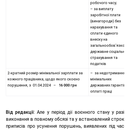
робочого часу;
– за виплату
заробітної плати
(винагороди) без
нарахування та
сплати єдиного
внеску на
загальнообов’язкове
державне соціальне
страхування та
податків
2-кратний розмір мінімальної зарплати за
– за недотримання
кожного працівника, щодо якого скоєно
мінімальних
порушення, з 01.04.2024 –
16 000 грн
державних гарантій в
оплаті праці
Від редакції:
Але у період дії воєнного стану у разі
виконання в повному обсязі та у встановлений строк
приписів про усунення порушень, виявлених під час