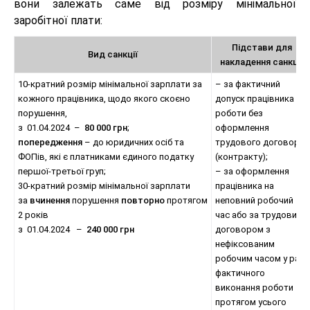
вони залежать саме від розміру мінімальної
заробітної плати:
Підстави для
Вид санкції
накладення санкції
10-кратний розмір мінімальної зарплати за
– за фактичний
кожного працівника, щодо якого скоєно
допуск працівника до
порушення,
роботи без
з 01.04.2024 –
80 000
грн
;
оформлення
попередження
– до юридичних осіб та
трудового договору
ФОПів, які є платниками єдиного податку
(контракту);
першої-третьої груп;
– за оформлення
30-кратний розмір мінімальної зарплати
працівника на
за
вчинення
порушення
повторно
протягом
неповний робочий
2 років
час або за трудовим
з 01.04.2024 –
240 000 грн
договором з
нефіксованим
робочим часом у разі
фактичного
виконання роботи
протягом усього