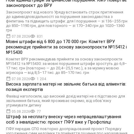
Нові адмінштрафи за фінансові порушення: КМУ повертає
законопроєкт до ВРУ
Законопроєкт від нового Уряду встановить строк притягнення
до адмінвідповідальності за порушення законодавства з
фінпитань та підвищить штрафи: для І порушення — зі 136–255 грн
до 850–1190 грн, для повторного — зі 170–340 грн до 1020–1360
грн
07.08.2026
831
Мовні штрафи від 6 800 до 170 000 грн: Комітет ВРУ
рекомендує прийняти за основу законопроєкти №15412 і
№15430
Комітет ВРУ рекомендував прийняти за основу законопроєкти
№15412 та №15430: за мовні порушення штрафи зростуть до 6,8–
17 тис. грн (повторно — до 20,4–25,5 тис.), а за музику мовою
агресора — від 8,5–17 тис. до 85–170 тис. грн
07.08.2026
1 204
Висока зарплата матері не звільняє батька від аліментів:
позиція експертів
Фахівці наголосили, що високий дохід матері не є підставою для
звільнення батька, який проживає окремо, від обов’язку
утримувати дитину
05.08.2026
77
Штраф за несплату внеску через непрацевлаштування
осіб з інвалідністю: проєкт ПФУ вже у Профспілці
ПФУ передав СПО повторно доопрацьований проєкт Порядку
узгодження суми недоїмки та прийняття рішення про нарахування