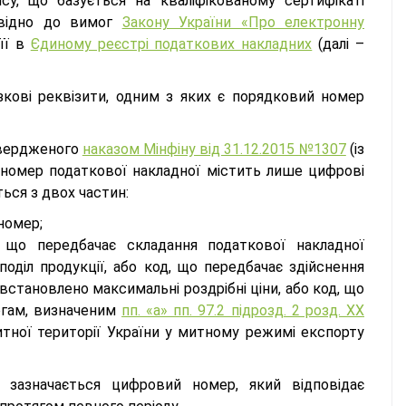
су, що базується на кваліфікованому сертифікаті
овідно до вимог
Закону України «Про електронну
її в
Єдиному реєстрі податкових накладних
(далі –
зкові реквізити, одним з яких є порядковий номер
твердженого
наказом Мінфіну від 31.12.2015 №1307
(із
номер податкової накладної містить лише цифрові
ться з двох частин:
номер;
, що передбачає складання податкової накладної
діл продукції, або код, що передбачає здійснення
встановлено максимальні роздрібні ціни, або код, що
огам, визначеним
пп. «а» пп. 97.2 підрозд. 2 розд. ХХ
итної території України у митному режимі експорту
 зазначається цифровий номер, який відповідає