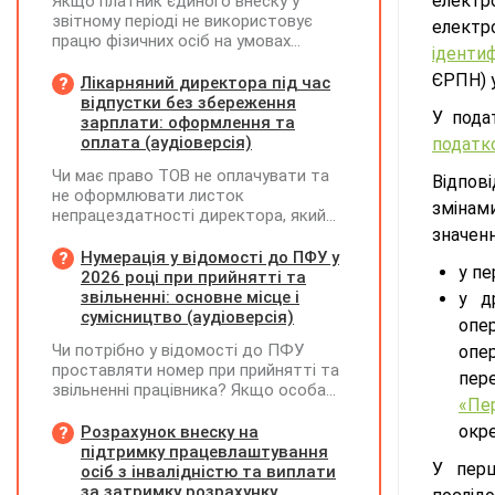
електр
Якщо платник єдиного внеску у
звітному періоді не використовує
електр
працю фізичних осіб на умовах
ідентиф
трудового договору (контракту) або
ЄРПН) 
на інших умовах, передбачених
Лікарняний директора під час
законодавством, Додаток Д1/
відпустки без збереження
У пода
Додаток ФІЗ-Д1 за відповідний
зарплати: оформлення та
період не подається
оплата (аудіоверсія)
податк
Чи має право ТОВ не оплачувати та
Відпов
не оформлювати листок
змінам
непрацездатності директора, який
значенн
перебуває у відпустці без
збереження заробітної плати під час
Нумерація у відомості до ПФУ у
у пе
призупинення діяльності
2026 році при прийнятті та
підприємства?
звільненні: основне місце і
у д
сумісництво (аудіоверсія)
опе
Чи потрібно у відомості до ПФУ
опер
проставляти номер при прийнятті та
пер
звільненні працівника? Якщо особа
«Пе
одночасно працювала за основним
місцем роботи та за сумісництвом,
окре
Розрахунок внеску на
чи рахується це як два роботодавці?
підтримку працевлаштування
У перш
осіб з інвалідністю та виплати
за затримку розрахунку