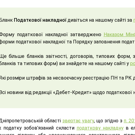
Бланк
Податкової накладної
дивіться на нашому сайті за
Форму податкової накладної затверджено
Наказом Мінф
форми податкової накладної та Порядку заповнення податко
Ще більше бланків звітності, договорів, типових форм, 
бланків та типових форм) ви знайдете на нашому сайті у
ро
Які розміри штрафів за несвоєчасну реєстрацію ПН та РК д
Всі новини від редакції «Дебет-Кредит» щодо податкової 
Дніпропетровській області
звертає увагу
, що згідно з
п. 2
к податку зобов’язаний скласти
податкову накладну
в ел