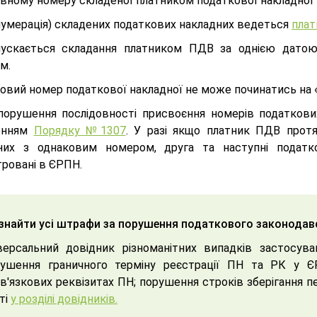
овному номеру складеної платником податкової накладної 
(нумерація) складених податкових накладних ведеться
пла
ускається складання платником ПДВ за однією датою
м.
овий номер податкової накладної не може починатись на «
порушення послідовності присвоєння номерів податкових
енням
Порядку №1307
. У разі якщо платник ПДВ протя
них з однаковим номером, друга та наступні подат
тровані в ЄРПН.
знайти усі штрафи за порушення податкового законодав
версальний довідник різноманітних випадків застосува
ушення граничного терміну реєстрації ПН та РК у ЄР
в'язкових реквізитах ПН; порушення строків зберігання п
ті
у розділі довідників.