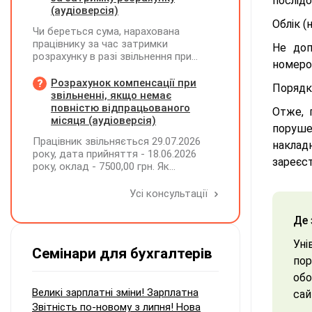
послід
(аудіоверсія)
Облік 
Чи береться сума, нарахована
працівнику за час затримки
Не доп
розрахунку в разі звільнення при
номеро
обчсиленні середньомісячної
заробітної плати (винагороди), для
Розрахунок компенсації при
Порядк
розрахунку внеску на підтримку
звільненні, якщо немає
працевлаштування осіб з
повністю відпрацьованого
Отже, 
інвалідністю?
місяця (аудіоверсія)
поруш
Працівник звільняється 29.07.2026
наклад
року, дата прийняття - 18.06.2026
зареєс
року, оклад - 7500,00 грн. Як
розрахувати компенсацію трьох
невикористаних днів відпустки при
Усі консультації
звільненні?
Де 
Уні
Семінари для бухгалтерів
пор
обо
Великі зарплатні зміни! Зарплатна
сай
Звітність по-новому з липня! Нова