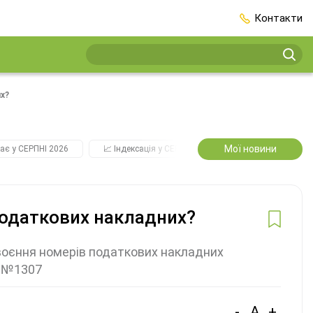
Контакти
х?
Мої новини
ає у СЕРПНІ 2026
📈 Індексація у СЕРПНІ
2️⃣0️⃣2️⃣7️⃣ Усі ключо
податкових накладних?
воєння номерів податкових накладних
у №1307
-
A
+