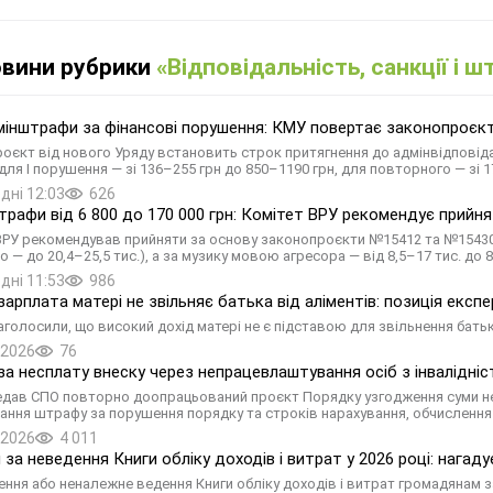
овини рубрики
«Відповідальність, санкції і 
мінштрафи за фінансові порушення: КМУ повертає законопроєк
оєкт від нового Уряду встановить строк притягнення до адмінвідповід
для І порушення — зі 136–255 грн до 850–1190 грн, для повторного — зі 
дні 12:03
626
трафи від 6 800 до 170 000 грн: Комітет ВРУ рекомендує прий
ВРУ рекомендував прийняти за основу законопроєкти №15412 та №15430:
 — до 20,4–25,5 тис.), а за музику мовою агресора — від 8,5–17 тис. до 8
дні 11:53
986
зарплата матері не звільняє батька від аліментів: позиція експе
наголосили, що високий дохід матері не є підставою для звільнення бать
.2026
76
а несплату внеску через непрацевлаштування осіб з інвалідні
дав СПО повторно доопрацьований проєкт Порядку узгодження суми нед
ання штрафу за порушення порядку та строків нарахування, обчислення 
.2026
4 011
за неведення Книги обліку доходів і витрат у 2026 році: нагад
ення або неналежне ведення Книги обліку доходів і витрат громадянам 