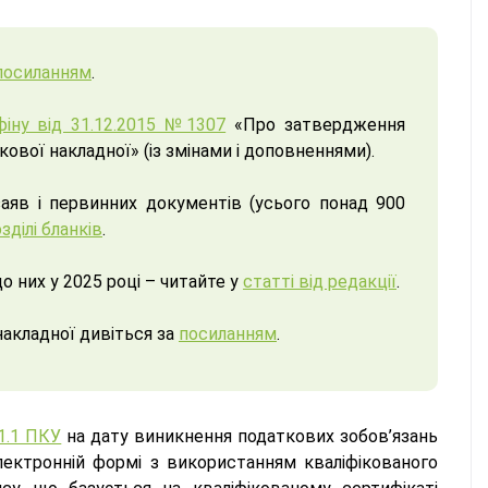
посиланням
.
іну від 31.12.2015 №1307
«Про затвердження
вої накладної» (із змінами і доповненнями).
заяв і первинних документів (усього понад 900
зділі бланків
.
о них у 2025 році – читайте у
статті від редакції
.
накладної дивіться за
посиланням
.
01.1 ПКУ
на дату виникнення податкових зобов’язань
ектронній формі з використанням кваліфікованого