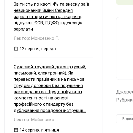
Звітність по квоті 4% та внеску за її
невиконання! Зміни Середня
зарплата: критичність, лікарняні,
відпускні. ЄСВ, ПДФО, індексація
зарплати
Лектор: Мойсеєнко Т.
12 серпня, середа
Сучасний трудовий договір (усний,
письмовий, електронний). Як
перевести працівників на письмові
трудові договори без порушення
законодавства. Трудові функції і
Джере
компетентності на основі
Рубрик
професійного стандарту без
дублювання посадової інструкції...
Відпо
Лектор: Мойсеєнко Т.
14 серпня, пʼятниця