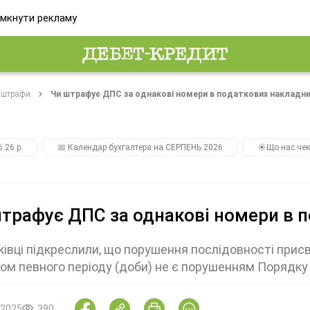
мкнути рекламу
і штрафи
Чи штрафує ДПС за однакові номери в податкових накладни
.26 р.
📅 Календар бухгалтера на СЕРПЕНЬ 2026
☀️Що нас чек
трафує ДПС за однакові номери в 
івці підкреслили, що порушення послідовності прис
ом певного періоду (доби) не є порушенням Порядк
.2025
390