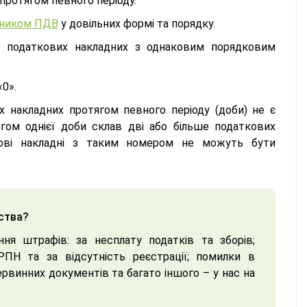
протягом певного періоду.
тником ПДВ
у довільних формі та порядку.
 податкових накладних з однаковим порядковим
0».
 накладних протягом певного періоду (доби) не є
гом однієї доби склав дві або більше податкових
кові накладні з таким номером не можуть бути
ства?
ння штрафів: за несплату податків та зборів;
ПН та за відсутність реєстрації; помилки в
ервинних документів та багато іншого – у нас на