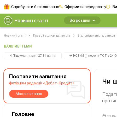
Спробувати безкоштовно
Оформити передплату
Ви
Новини і статті
Всі розділи
Новини і статті
Право і відповідальність
Відповідальність, санкції 
ВАЖЛИВІ ТЕМИ
🔉Підсумки тижня. 27-31 липня
💔 НОВИЙ (!) перелік ТОТ з 24.06
Поставити запитання
Чи ш
фахівцям редакції «Дебет-Кредит»
Податк
Моє запитання
протяг
Головне
11.06