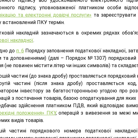
онного підпису або удосконаленого електронного підпи
онного підпису, уповноваженої платником особи відп
ікацію та електронні довірчі послуги»
та зареєструвати 
у встановлений ПКУ термін.
тковій накладній зазначаються в окремих рядках обов’я
ової накладної
.
ідно до
п. 6
Порядку заповнення податкової накладної, за
и та доповненнями) (далі – Порядок №1307) порядковий 
я (не повинен містити літер чи інших символів) та складає
ршій частині (до знака дробу) проставляється порядковий 
ругій частині (після знака дробу) проставляється код
ратором інвестору за багатосторонньою угодою про розпо
ацій з постачання товарів, базою оподаткування для яких 
едбачає здійснення платником ПДВ, який відповідає вим
рехідні положення» ПКУ
, операцій з вивезення за межі м
мих видів товарів.
ій частині порядкового номера податкової накладної