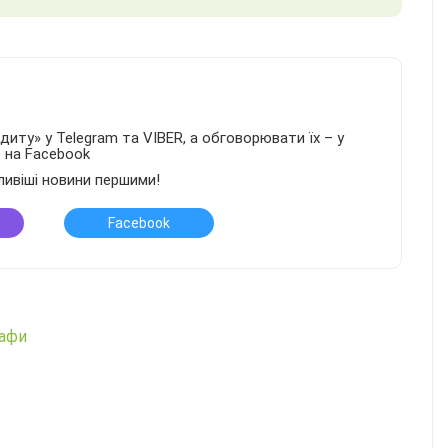
иту» у Telegram та VIBER, а обговорювати їх – у
в на Facebook
ливіші новини першими!
Facebook
рафи