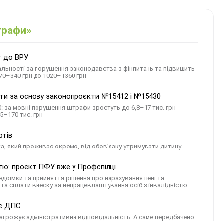
штрафи»
т до ВРУ
альності за порушення законодавства з фінпитань та підвищить
170–340 грн до 1020–1360 грн
няти за основу законопроєкти №15412 і №15430
 за мовні порушення штрафи зростуть до 6,8–17 тис. грн
5–170 тис. грн
ртів
ка, який проживає окремо, від обов’язку утримувати дитину
стю: проєкт ПФУ вже у Профспілці
оїмки та прийняття рішення про нарахування пені та
та сплати внеску за непрацевлаштування осіб з інвалідністю
ує ДПС
загрожує адміністративна відповідальність. А саме передбачено