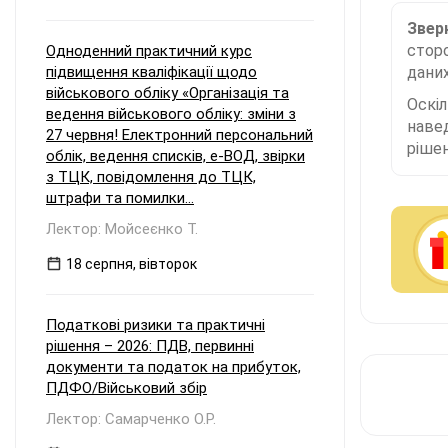
Зверн
сторо
Одноденний практичний курс
підвищення кваліфікації щодо
даних
військового обліку «Організація та
Оскі
ведення військового обліку: зміни з
наве
27 червня! Електронний персональний
рішен
облік, ведення списків, е-ВОД, звірки
з ТЦК, повідомлення до ТЦК,
штрафи та помилки...
Лектор: Мойсеєнко Т.
18 серпня, вівторок
Податкові ризики та практичні
рішення – 2026: ПДВ, первинні
документи та податок на прибуток,
ПДФО/Військовий збір
Лектор: Самарченко О.Р.