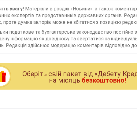
іть увагу!
Матеріали в розділі «Новини», а також коментар
нніх експертів та представників державних органів. Редак
, проте думка авторів може не збігатися з позицією редакц
льки податкове та бухгалтерське законодавство постійно
дену інформацію як довідкову та звертатися за індивідуа
ь. Редакція здійснює модерацію коментарів відповідно до 
Оберiть свiй пакет вiд «Дебету-Кре
на мiсяць
безкоштовно!