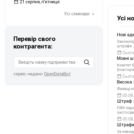
21 серпня, пʼятниця
Усі семінари
Усі н
Нові ад
Перевір свого
Законопр
контрагента:
штрафи: 
Сього
Мовні ш
Комітет 
(повторно
сервіс надано
OpenDataBot
Сього
Висока 
Фахівці 
05.08
Штраф з
ПФУ пере
застосув
05.08
Штрафи 
За невед