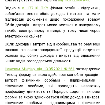
комітету статистики України
від 13.01.2004 №5
.
Згідно з
п. 177.10 ПКУ
фізичні особи - підприємці
зобов'язані вести облік доходів і витрат та мати
підтвердні документи щодо походження товару.
Облік доходів і витрат може вестися в паперовому
та/або електронному вигляді, у тому числі через
електронний кабінет.
Облік доходів і витрат від виробництва та реалізації
власної сільськогосподарської продукції ведеться
окремо від обліку доходів і витрат від здійснення
інших видів господарської діяльності.
Наказом Мінфіну від 13.05.2021 №261
затверджено
Типову форму, за якою здійснюється облік доходів і
витрат фізичними особами - підприємцями і
фізичними особами, які провадять незалежну
професійну діяльність та Порядок ведення типової
форми, за якою здійснюється облік доходів і витрат,
фізичними особами - підприємцями і фізичними