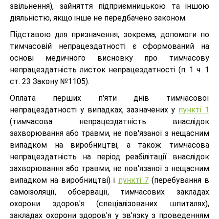
звільнення), зайняття підприємницькою та іншою
діяльністю, якщо інше не передбачено законом.
Підставою для призначення, зокрема, допомоги по
тимчасовій непрацездатності є сформований на
основі медичного висновку про тимчасову
непрацездатність листок непрацездатності (п. 1 ч. 1
ст. 23 Закону №1105).
Оплата перших п'яти днів тимчасової
непрацездатності у випадках, зазначених у
пункті 1
(тимчасова непрацездатність внаслідок
захворювання або травми, не пов'язаної з нещасним
випадком на виробництві, а також тимчасова
непрацездатність на період реабілітації внаслідок
захворювання або травми, не пов'язаної з нещасним
випадком на виробництві) і
пункті 7
(перебування в
самоізоляції, обсервації, тимчасових закладах
охорони здоров'я (спеціалізованих шпиталях),
закладах охорони здоров'я у зв'язку з проведенням