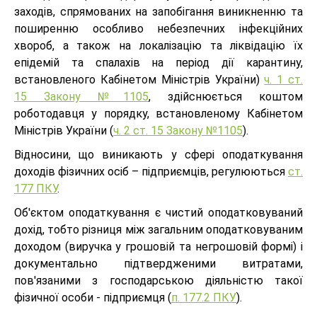
заходів, спрямованих на запобігання виникненню та
поширенню особливо небезпечних інфекційних
хвороб, а також на локалізацію та ліквідацію їх
епідемій та спалахів на період дії карантину,
встановленого Кабінетом Міністрів України)
ч. 1 ст.
15 Закону №1105
, здійснюється коштом
роботодавця у порядку, встановленому Кабінетом
Міністрів України (
ч. 2 ст. 15 Закону №1105
).
Відносини, що виникають у сфері оподаткування
доходів фізичних осіб – підприємців, регулюються
ст.
177 ПКУ
.
Об'єктом оподаткування є чистий оподатковуваний
дохід, тобто різниця між загальним оподатковуваним
доходом (виручка у грошовій та негрошовій формі) і
документально підтвердженими витратами,
пов'язаними з господарською діяльністю такої
фізичної особи - підприємця (
п. 177.2 ПКУ
).