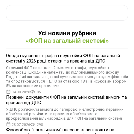
Усі новини рубрики
«ФОП на загальній системі»
Оподаткування штрафів і неустойки ФОП на загальній
системі у 2026 році: ставки та правила від ДПС
Отримані ФОП на загальній системі штрафи, неустойки та
компенсації шкоди не належать до підприємницького доходу.
Податківці нагадали, що такі суми вважаються доходом фізособи
та оподатковуються ПДФО за ставкою 18% і військовим збором
5% за загальними правилами
04.08.2026
85
Первинні документи ФОП на загальній системі: вимоги та
правила від ДПС
У ДПС роз’яснили вимоги до паперової й електронної первинки,
обов'язкові реквізити та правило обов'язкового
прокреслювання вільних рядків для ФОП на загальний системі
28.07.2026
298
Фізособою-"загальником" внесено власні кошти на