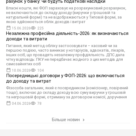
рахунок у банку: чи будуть податкові наслідки
Власні кошти, які ФОП зараховує на розрахунковий розрахунок,
не включаються до складу доходу (виручки у грошовій та
натуральній формі) та не відображаються у Типовій формі, за
якою здійснюється облік доходів і витрат
15.06.2026
225
Незалежна професійна діяльність-2026: як визначаються
доходи та витрати
Питання, який метод обліку застосовувати – касовий чи за
першою подією, часто виникає у нотаріусів, адвокатів, лікарів,
інших осіб, що провадять незалежну профдіяльність. ДПС дала
чітку відповідь: ПКУ не передбачає жодного з цих методів для
самозайнятих осіб
10.06.2026
104
Посередницькі договори у ФОП-2026: що включається
до доходу та витрат
Фізособа-загальник, який є посередником (комісіонер, повірений
тощо), включає до складу доходу всю суму виручки у грошовій
та негрошовій формі, отриману за договором комісії, доручення
04.06.2026
78
Більше новин