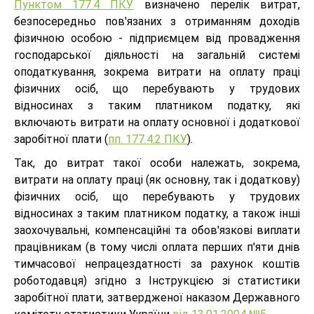
Пунктом 177.4 ПКУ
визначено перелік витрат,
безпосередньо пов'язаних з отриманням доходів
фізичною особою - підприємцем від провадження
господарської діяльності на загальній системі
оподаткування, зокрема витрати на оплату праці
фізичних осіб, що перебувають у трудових
відносинах з таким платником податку, які
включають витрати на оплату основної і додаткової
заробітної плати (
пп. 177.4.2 ПКУ
).
Так, до витрат такої особи належать, зокрема,
витрати на оплату праці (як основну, так і додаткову)
фізичних осіб, що перебувають у трудових
відносинах з таким платником податку, а також інші
заохочувальні, компенсаційні та обов'язкові виплати
працівникам (в тому числі оплата перших п'яти днів
тимчасової непрацездатності за рахунок коштів
роботодавця) згідно з Інструкцією зі статистики
заробітної плати, затвердженої наказом Державного