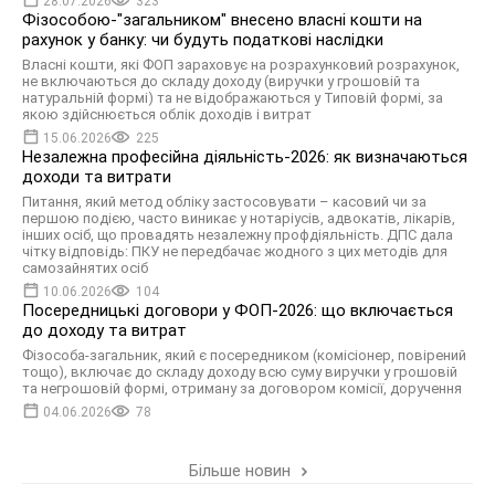
28.07.2026
323
Фізособою-"загальником" внесено власні кошти на
рахунок у банку: чи будуть податкові наслідки
Власні кошти, які ФОП зараховує на розрахунковий розрахунок,
не включаються до складу доходу (виручки у грошовій та
натуральній формі) та не відображаються у Типовій формі, за
якою здійснюється облік доходів і витрат
15.06.2026
225
Незалежна професійна діяльність-2026: як визначаються
доходи та витрати
Питання, який метод обліку застосовувати – касовий чи за
першою подією, часто виникає у нотаріусів, адвокатів, лікарів,
інших осіб, що провадять незалежну профдіяльність. ДПС дала
чітку відповідь: ПКУ не передбачає жодного з цих методів для
самозайнятих осіб
10.06.2026
104
Посередницькі договори у ФОП-2026: що включається
до доходу та витрат
Фізособа-загальник, який є посередником (комісіонер, повірений
тощо), включає до складу доходу всю суму виручки у грошовій
та негрошовій формі, отриману за договором комісії, доручення
04.06.2026
78
Більше новин