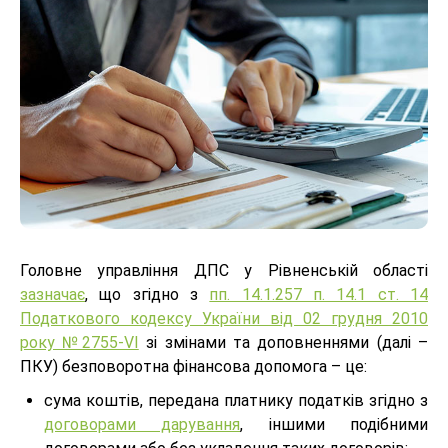
Головне управління ДПС у Рівненській області
зазначає
, що згідно з
пп. 14.1.257 п. 14.1 ст. 14
Податкового кодексу України від 02 грудня 2010
року №2755-VI
зі змінами та доповненнями (далі –
ПКУ) безповоротна фінансова допомога – це:
сума коштів, передана платнику податків згідно з
договорами дарування
, іншими подібними