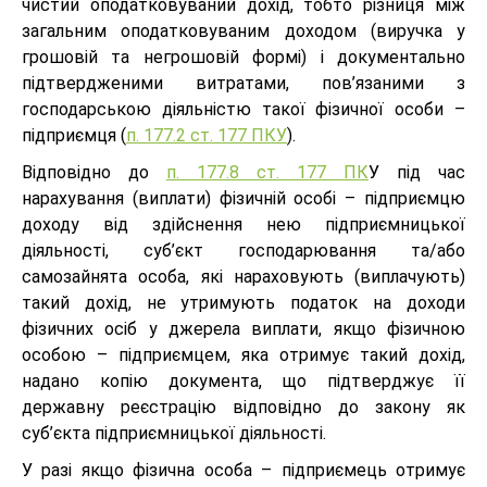
чистий оподатковуваний дохід, тобто різниця між
загальним оподатковуваним доходом (виручка у
грошовій та негрошовій формі) i документально
підтвердженими витратами, пов’язаними з
господарською діяльністю такої фізичної особи –
підприємця (
п. 177.2 ст. 177 ПКУ
).
Відповідно до
п. 177.8 ст. 177 ПК
У під час
нарахування (виплати) фізичній особі – підприємцю
доходу від здійснення нею підприємницької
діяльності, суб’єкт господарювання та/або
самозайнята особа, які нараховують (виплачують)
такий дохід, не утримують податок на доходи
фізичних осіб у джерела виплати, якщо фізичною
особою – підприємцем, яка отримує такий дохід,
надано копію документа, що підтверджує її
державну реєстрацію відповідно до закону як
суб’єкта підприємницької діяльності.
У разі якщо фізична особа – підприємець отримує