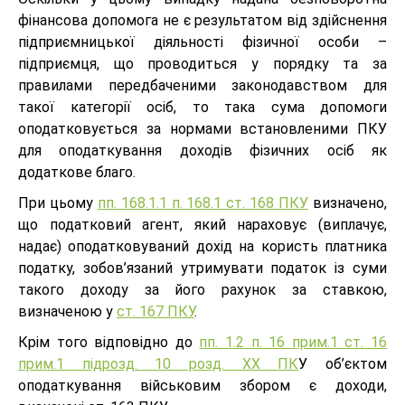
фінансова допомога не є результатом від здійснення
підприємницької діяльності фізичної особи –
підприємця, що проводиться у порядку та за
правилами передбаченими законодавством для
такої категорії осіб, то така сума допомоги
оподатковується за нормами встановленими ПКУ
для оподаткування доходів фізичних осіб як
додаткове благо.
При цьому
пп. 168.1.1 п. 168.1 ст. 168 ПКУ
визначено,
що податковий агент, який нараховує (виплачує,
надає) оподатковуваний дохід на користь платника
податку, зобов’язаний утримувати податок із суми
такого доходу за його рахунок за ставкою,
визначеною у
ст. 167 ПКУ
.
Крім того відповідно до
пп. 1.2 п. 16 прим.1 ст. 16
прим.1 підрозд. 10 розд. XX ПК
У об’єктом
оподаткування військовим збором є доходи,