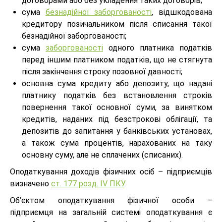
договорами або без укладення таких договорів;
сума
безнадійної заборгованості
, відшкодована
кредитору позичальником після списання такої
безнадійної заборгованості;
сума
заборгованості
одного платника податків
перед іншим платником податків, що не стягнута
після закінчення строку позовної давності;
основна сума кредиту або депозиту, що надані
платнику податків без встановлення строків
повернення такої основної суми, за винятком
кредитів, наданих під безстрокові облігації, та
депозитів до запитання у банківських установах,
а також сума процентів, нарахованих на таку
основну суму, але не сплачених (списаних).
Оподаткування доходів фізичних осіб – підприємців
визначено
ст. 177 розд. ІV ПКУ
.
Об’єктом оподаткування фізичної особи –
підприємця на загальній системі оподаткування є