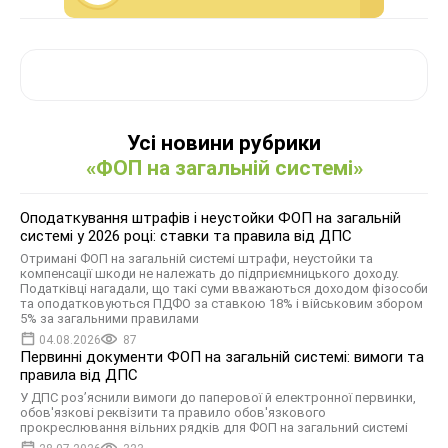
Усі новини рубрики
«ФОП на загальній системі»
Оподаткування штрафів і неустойки ФОП на загальній
системі у 2026 році: ставки та правила від ДПС
Отримані ФОП на загальній системі штрафи, неустойки та
компенсації шкоди не належать до підприємницького доходу.
Податківці нагадали, що такі суми вважаються доходом фізособи
та оподатковуються ПДФО за ставкою 18% і військовим збором
5% за загальними правилами
04.08.2026
87
Первинні документи ФОП на загальній системі: вимоги та
правила від ДПС
У ДПС роз’яснили вимоги до паперової й електронної первинки,
обов'язкові реквізити та правило обов'язкового
прокреслювання вільних рядків для ФОП на загальний системі