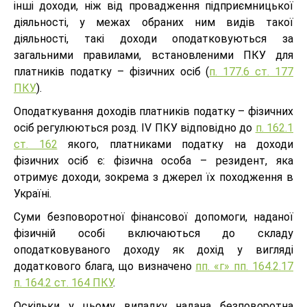
інші доходи, ніж від провадження підприємницької
діяльності, у межах обраних ним видів такої
діяльності, такі доходи оподатковуються за
загальними правилами, встановленими ПКУ для
платників податку – фізичних осіб (
п. 177.6 ст. 177
ПКУ
).
Оподаткування доходів платників податку – фізичних
осіб регулюються розд. ІV ПКУ відповідно до
п. 162.1
ст. 162
якого, платниками податку на доходи
фізичних осіб є: фізична особа – резидент, яка
отримує доходи, зокрема з джерел їх походження в
Україні.
Суми безповоротної фінансової допомоги, наданої
фізичній особі включаються до складу
оподатковуваного доходу як дохід у вигляді
додаткового блага, що визначено
пп. «г» пп. 164.2.17
п. 164.2 ст. 164 ПКУ
.
Оскільки у цьому випадку надана безповоротна