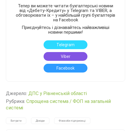
Тепер ви можете читати бухгалтерські новини
від «Дебету-Кредиту» у Telegram та VIBER, а
обговорювати їх – у найбільшій групі бухгалтерів
на Facebook
Приєднуйтесь і дізнавайтесь найважливіші
новини першими!
Telegram
Viber
Facebook
Джерело:
ДПС у Рівненській області
Рубрика:
Спрощена система
/
ФОП на загальній
системі
Витрати
Доходи
Фізособи-підприємці