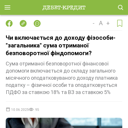
-
A
+
Чи включається до доходу фізособи-
"загальника" сума отриманої
безповоротної фіндопомоги?
Cума отриманої безповоротної фінансової
допомоги включається до складу загального
місячного оподатковуваного доходу платника
податку – фізичної особи та оподатковується
ПДФО за ставкою 18% та ВЗ за ставкою 5%
10.06.2025
95