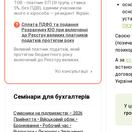
ТОВ - платник ЄП (ІІІ група, ставка
осн
5%, без ПДВ), єдиним учасником
осно
якого є юрособа — резидент України,
у 2026 році планує розподілити та
уста
виплатити дивіденди за рахунок
Сплата ПДФО та подання
ПКУ
нерозподіленого прибутку 2024–2025
Розрахунку ЮО при включенні
років у сумі 15 млн грн. Які податкові
до Реєстру великих платників
Своєю 
наслідки виникають у ТОВ-емітента?
податків протягом року
(позича
Великий платник податків, який
позикод
протягом бюджетного року
включений до Реєстру великих
А за
ст
платників податків, сплачує ПДФО за
встано
місцем попереднього обліку, а
Усі консультації
договор
Податковий розрахунок подає за
новим (основним) місцем обліку
України
Семінари для бухгалтерів
У ц
гр
Сумісники на підприємстві – 2026
Прийняття • Військовий облік •
Бронювання • Робочий час •
Відпустки • Лікарняні • Звільнення.