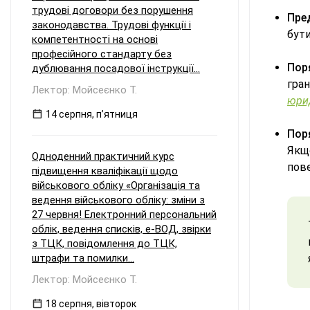
трудові договори без порушення
Пре
законодавства. Трудові функції і
бути
компетентності на основі
професійного стандарту без
Пор
дублювання посадової інструкції...
гра
Лектор: Мойсеєнко Т.
юрид
14 серпня, пʼятниця
Пор
Якщ
Одноденний практичний курс
пове
підвищення кваліфікації щодо
військового обліку «Організація та
ведення військового обліку: зміни з
27 червня! Електронний персональний
облік, ведення списків, е-ВОД, звірки
з ТЦК, повідомлення до ТЦК,
штрафи та помилки...
Лектор: Мойсеєнко Т.
18 серпня, вівторок