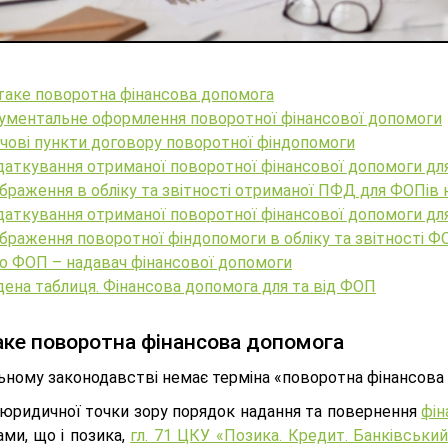
таке поворотна фінансова допомога
ументальне оформлення поворотної фінансової допомоги
чові пункти договору поворотної фіндопомоги
даткування отриманої поворотної фінансової допомоги дл
браження в обліку та звітності отриманої ПФД для ФОПів 
аткування отриманої поворотної фінансової допомоги для
браження поворотної фіндопомоги в обліку та звітності Ф
о ФОП – надавач фінансової допомоги
ена таблиця. Фінансова допомога для та від ФОП
ке поворотна фінансова допомога
ьному законодавстві немає терміна «поворотна фінансова 
 юридичної точки зору порядок надання та повернення
фін
ми, що і позика,
гл. 71 ЦКУ «Позика. Кредит. Банківськи