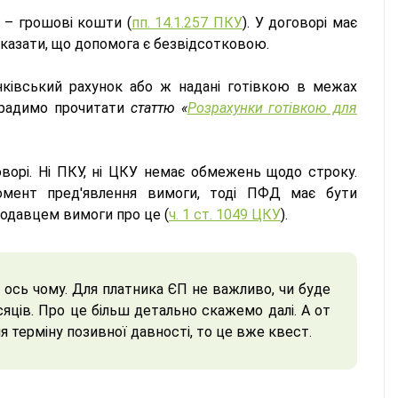
 – грошові кошти (
пп. 14.1.257 ПКУ
). У договорі має
вказати, що допомога є безвідсотковою.
ківський рахунок або ж надані готівкою в межах
, радимо прочитати
статтю «
Розрахунки готівкою для
ворі. Ні ПКУ, ні ЦКУ немає обмежень щодо строку.
мент пред'явлення вимоги, тоді ПФД має бути
кодавцем вимоги про це (
ч. 1 ст. 1049 ЦКУ
).
 ось чому. Для платника ЄП не важливо, чи буде
яців. Про це більш детально скажемо далі. А от
я терміну позивної давності, то це вже квест.