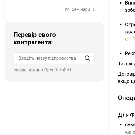
Від
Усі семінари
зобо
Стро
вва
Перевір свого
ст. 
контрагента:
Рекв
Також 
сервіс надано
OpenDataBot
Догові
якщо ц
Опода
Для ФО
сума
кале