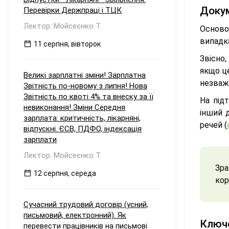
Докум
Перевірки Держпраці і ТЦК
Лектор: Мойсеєнко Т.
Осново
випадка
11 серпня, вівторок
Звісно
якщо ц
Великі зарплатні зміни! Зарплатна
незваж
Звітність по-новому з липня! Нова
Звітність по квоті 4% та внеску за її
На під
невиконання! Зміни Середня
інший 
зарплата: критичність, лікарняні,
речей (
відпускні. ЄСВ, ПДФО, індексація
зарплати
Лектор: Мойсеєнко Т.
Зра
12 серпня, середа
кор
Сучасний трудовий договір (усний,
письмовий, електронний). Як
Ключо
перевести працівників на письмові