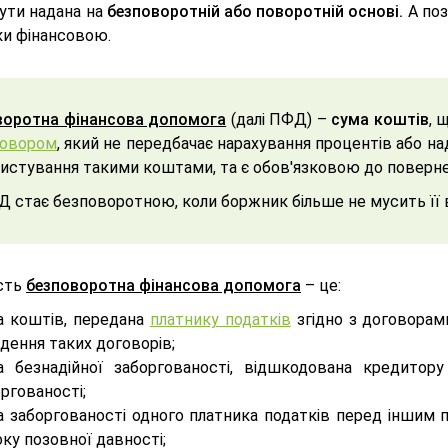
ути надана на
безповоротній або поворотній основі.
А поз
ки фінансовою.
воротна фінансова допомога
(далі ПФД) –
сума коштів
, 
говором
, який не передбачає нарахування процентів або на
истування такими коштами, та є обов'язковою до поверне
 стає безповоротною, коли боржник більше не мусить її 
сть
безповоротна фінансова допомога
– це:
а коштів, передана
платнику податків
згідно з договорам
дення таких договорів;
а безнадійної заборгованості, відшкодована кредитору
ргованості;
 заборгованості одного платника податків перед іншим п
ку позовної давності;