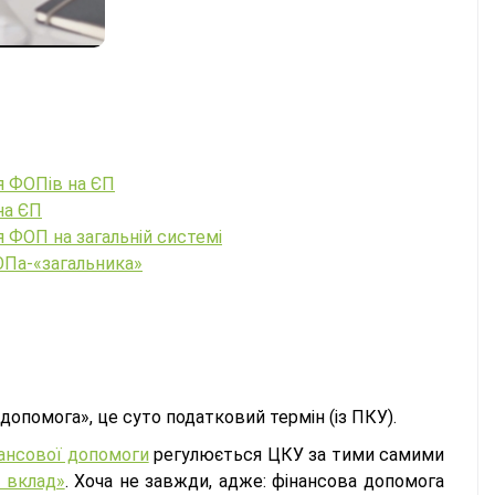
я ФОПів на ЄП
на ЄП
 ФОП на загальній системі
ОПа-«загальника»
допомога», це суто податковий термін (із ПКУ).
ансової допомоги
регулюється ЦКУ за тими самими
й вклад»
. Хоча не завжди, адже: фінансова допомога