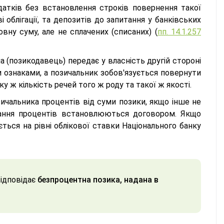
датків без встановлення строків повернення такої
 облігації, та депозитів до запитання у банківських
вну суму, але не сплачених (списаних) (
пп. 14.1.257
 (позикодавець) передає у власність другій стороні
ми ознаками, а позичальник зобов'язується повернути
 ж кількість речей того ж роду та такої ж якості.
ичальника процентів від суми позики, якщо інше не
жання процентів встановлюються договором. Якщо
ться на рівні облікової ставки Національного банку
ідповідає
безпроцентна позика, надана в