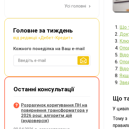
Усі головні
Що 
Головне за тиждень
Док
від редакції «Дебет-Кредит»
Клю
Опо
Кожного понеділка на Ваш e-mail
Відо
Опод
Відо
Якщ
Звед
Останні консультації
Що та
Розрахунок коригування ПН на
У цивіл
повернення трансформатора у
2026 році: алгоритм дій
Тому з
(аудіоверсія)
правила