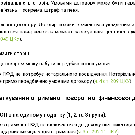
повідальність сторін.
Умовами договору може бути перед
в'язань – зокрема, штраф та пеня
.
к дії договору.
Договір позики вважається укладеним 
жається поверненою в момент зарахування
грошової су
1049 ЦКУ
).
ізити сторін.
договором можуть бути передбачені інші умови.
р ПФД не потребує нотаріального посвідчення. Нотаріальн
е прямо передбачено умовами договору (
ч. 4 ст. 209 ЦКУ
).
ткування отриманої поворотної фінансової 
Пів на єдиному податку (1, 2 та 3 групи):
 отриманої ПФД не включається до доходу платника єдино
ндарних місяців з дня отримання (
ч. 3 п. 292.11 ПКУ
);