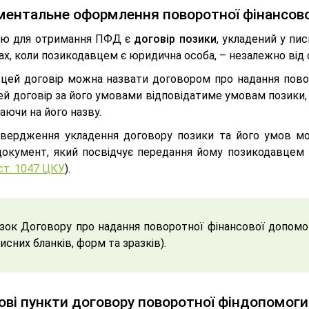
ентальне оформлення поворотної фінансов
ю для отримання ПФД є
договір позики
, укладений у пис
х, коли позикодавцем є юридична особа, – незалежно від 
, цей договір можна назвати договором про надання повор
ей договір за його умовами відповідатиме умовам позики
аючи на його назву.
твердження укладення договору позики та його умов м
документ, який посвідчує передання йому позикодавцем в
ст. 1047 ЦКУ
).
зок Договору про надання поворотної фінансової допомо
исних бланків, форм та зразків).
ві пункти договору поворотної фіндопомоги