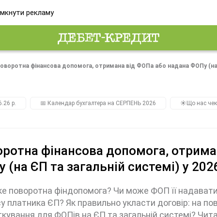
мкнути рекламу
оворотна фінансова допомога, отримана від ФОПа або надана ФОПу (на Є
.26 р.
📅 Календар бухгалтера на СЕРПЕНЬ 2026
☀️Що нас чек
ротна фінансова допомога, отрима
 (на ЄП та загальній системі) у 202
е поворотна фіндопомога? Чи може ФОП її надавати 
у платника ЄП? Як правильно укласти договір: на по
кування для ФОПів на ЄП та загальній системі? Чита