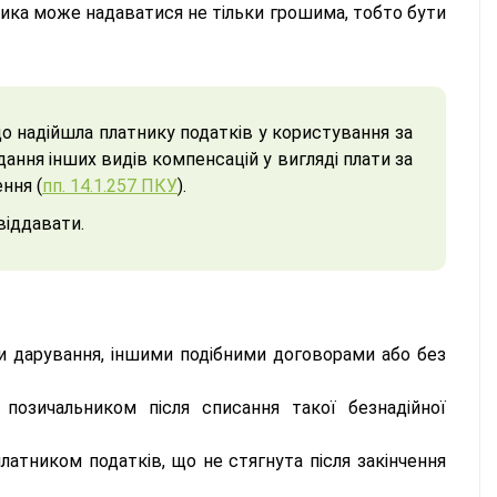
ика може надаватися не тільки грошима, тобто бути
що надійшла платнику податків у користування за
дання інших видів компенсацій у вигляді плати за
ння (
пп. 14.1.257 ПКУ
).
віддавати.
и дарування, іншими подібними договорами або без
 позичальником після списання такої безнадійної
латником податків, що не стягнута після закінчення