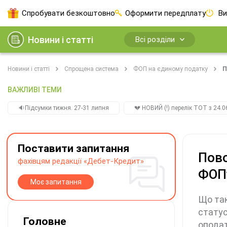
Спробувати безкоштовно
Оформити передплату
Ви
Новини і статті
Всі розділи
Новини і статті
Спрощена система
ФОП на єдиному податку
П
ВАЖЛИВІ ТЕМИ
🔉Підсумки тижня. 27-31 липня
💔 НОВИЙ (!) перелік ТОТ з 24.06
Поставити запитання
Пово
фахівцям редакції «Дебет-Кредит»
ФОПу
Моє запитання
Що так
статус
Головне
оподат