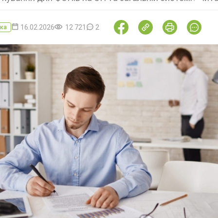
16.02.2026
12 721
2
ка