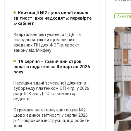
Квитанції №2 щодо нової єдиної
Аналіти
звітності вже надходять: перевірте
Е-кабінет
Квартальне звітування з ПДВ та
складання тільки щомісячних
зведених ПН для ФОПів: проєкт
закону від Мінфіну
19 серпня – граничний строк
сплати податків за ІI квартал 2026
року
Наслідки здачі земельної ділянки в
суборенду платником ЄП 4 гр. у 2026
році: ІПК від ДПС та коментар
редакції
Отримали негативну квитанцію №2
щодо єдиної звітності у серпні 2026
р.? Покрокова інструкція, що робити
далі