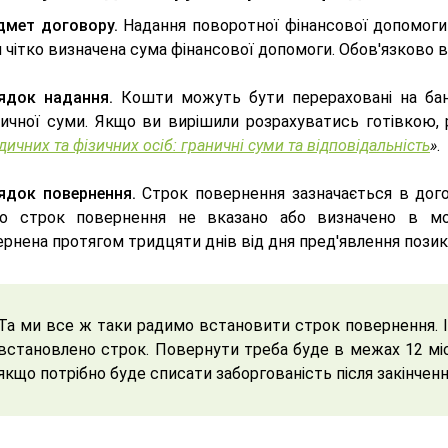
дмет договору.
Надання поворотної фінансової допомоги
 чітко визначена сума фінансової допомоги. Обов'язково 
ядок надання.
Кошти можуть бути перераховані на бан
ничної суми. Якщо ви вирішили розрахуватись готівкою
ичних та фізичних осіб: граничні суми та відповідальність
»
.
ядок повернення.
Строк повернення зазначається в дого
о строк повернення не вказано або визначено в мо
рнена протягом тридцяти днів від дня пред'явлення пози
Та ми все ж таки радимо встановити строк повернення. І
встановлено строк. Повернути треба буде в межах 12 міс
якщо потрібно буде списати заборгованість після закінченн