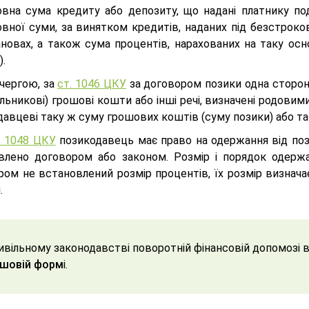
овна сума кредиту або депозиту, що надані платнику по
вної суми, за винятком кредитів, наданих під безстрокові
новах, а також сума процентів, нарахованих на таку осно
).
чергою, за
ст. 1046 ЦКУ
за договором позики одна сторона
льникові) грошові кошти або інші речі, визначені родови
авцеві таку ж суму грошових коштів (суму позики) або таку
. 1048 ЦКУ
позикодавець має право на одержання від поз
влено договором або законом. Розмір і порядок одер
ом не встановлений розмір процентів, їх розмір визначає
.
ивільному законодавстві поворотній фінансовій допомозі в
ошовій форм
і.