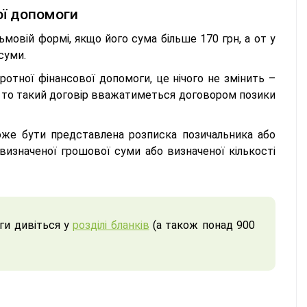
ої допомоги
ьмовій формі, якщо його сума більше 170 грн, а от у
суми.
отної фінансової допомоги, це нічого не змінить –
, то такий договір вважатиметься договором позики
оже бути представлена розписка позичальника або
изначеної грошової суми або визначеної кількості
ги дивіться у
розділі бланків
(а також понад 900