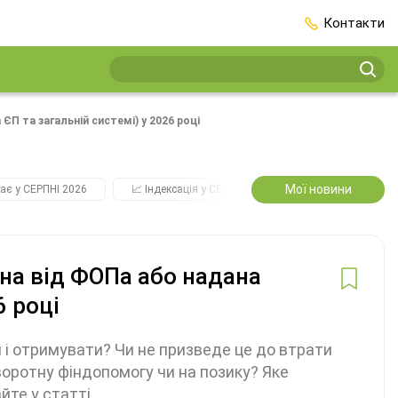
Контакти
П та загальній системі) у 2026 році
Мої новини
ає у СЕРПНІ 2026
📈 Індексація у СЕРПНІ
2️⃣0️⃣2️⃣7️⃣ Усі ключо
на від ФОПа або надана
6 році
і отримувати? Чи не призведе це до втрати
воротну фіндопомогу чи на позику? Яке
йте у статті