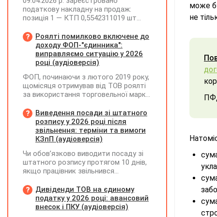
09.04.2026 р. зареєстровано
може б
податкову накладну на продаж:
не тіль
позиція 1 — КТП 0,5542311019 шт
(ціна 373885,82, сума 207219,15, ПДВ
41443,83); позиція 2 —
Роялті помилково включене до
трансформатор 1 шт (ціна 201130,20,
доходу ФОП-"єдинника":
сума 201130,20, ПДВ 40226,04).
виправляємо ситуацію у 2026
По
25.06.2026 р. покупець повернув
році (аудіоверсія)
до
трансформатор. Як правильно
ФОП, починаючи з лютого 2019 року,
скласти розрахунок коригування?
кор
щомісяця отримував від ТОВ роялті
за використання торговельної марки.
ПФД
Усі отримані суми ФОП включав до
доходу платника ЄП та
Виведення посади зі штатного
оподатковував за ставкою 5%.
розпису у 2026 році після
Водночас ТОВ при виплаті роялті не
звільнення: терміни та вимоги
утримувало ПДФО та ВЗ. Як зараз
Натомі
КЗпП (аудіоверсія)
можна виправити цю ситуацію? Чи
Чи обов’язково виводити посаду зі
сум
потрібно відображати отримані суми
штатного розпису протягом 10 днів,
у декларації "єдинника" за II квартал
укла
якщо працівник звільнився
2026 року? Чи можуть виникнути
сум
(розрахувався)?
питання з боку ДПС, якщо цього не
Дивіденди ТОВ на єдиному
забо
зробити?
податку у 2026 році: авансовий
сума
внесок і ПКУ (аудіоверсія)
стро