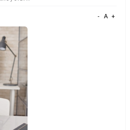
-
A
+