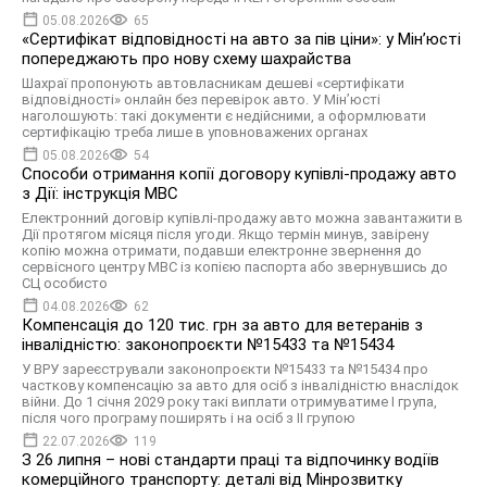
05.08.2026
65
«Сертифікат відповідності на авто за пів ціни»: у Мін’юсті
попереджають про нову схему шахрайства
Шахраї пропонують автовласникам дешеві «сертифікати
відповідності» онлайн без перевірок авто. У Мін’юсті
наголошують: такі документи є недійсними, а оформлювати
сертифікацію треба лише в уповноважених органах
05.08.2026
54
Способи отримання копії договору купівлі-продажу авто
з Дії: інструкція МВС
Електронний договір купівлі-продажу авто можна завантажити в
Дії протягом місяця після угоди. Якщо термін минув, завірену
копію можна отримати, подавши електронне звернення до
сервісного центру МВС із копією паспорта або звернувшись до
СЦ особисто
04.08.2026
62
Компенсація до 120 тис. грн за авто для ветеранів з
інвалідністю: законопроєкти №15433 та №15434
У ВРУ зареєстрували законопроєкти №15433 та №15434 про
часткову компенсацію за авто для осіб з інвалідністю внаслідок
війни. До 1 січня 2029 року такі виплати отримуватиме І група,
після чого програму поширять і на осіб з ІІ групою
22.07.2026
119
З 26 липня – нові стандарти праці та відпочинку водіїв
комерційного транспорту: деталі від Мінрозвитку