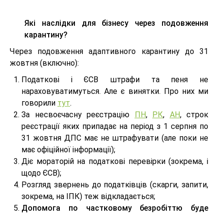
Які наслідки для бізнесу через подовження
карантину?
Через подовження адаптивного карантину до 31
жовтня (включно):
Податкові і ЄСВ штрафи та пеня не
нараховуватимуться. Але є винятки. Про них ми
говорили
тут
.
За несвоєчасну реєстрацію
ПН
,
РК
,
АН
, строк
реєстрації яких припадає на період з 1 серпня по
31 жовтня ДПС має не штрафувати (але поки не
має офіційної інформації);
Діє мораторій на податкові перевірки (зокрема, і
щодо ЄСВ);
Розгляд звернень до податківців (скарги, запити,
зокрема, на ІПК) теж відкладається;
Допомога по частковому безробіттю буде