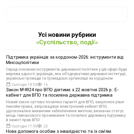
Усі новини рубрики
«Суспільство, події»
Підтримка українців за кордоном-2026: інструменти від
Мінсоцполітики
Серед основних інструментів державної політики у цій сфері буде
мережа єдності українців, яка об'єднуватиме державні інституції,
українські громади та громадські організації за кордоном
Сьогодні 18:53
16
Закон №4924 про ВПО діятиме з 22 жовтня 2026 р.: Е-
кабінет для ВПО та посилена державна підтримка
Новий закон суттєво посилює гарантії для ВПО, закріплює рівні
пенсійні права, запроваджує електронний кабінет ВПО,
удосконалює механізми забезпечення житлом, визначає статус
місць тимчасового проживання та посилює державну підтримку
й захист прав ВПО
Сьогодні 17:55
22
Нова допомога особам з інвалідністю та їх сімʼям: