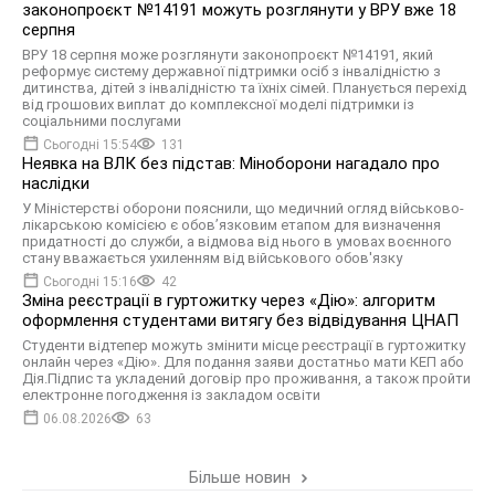
законопроєкт №14191 можуть розглянути у ВРУ вже 18
серпня
ВРУ 18 серпня може розглянути законопроєкт №14191, який
реформує систему державної підтримки осіб з інвалідністю з
дитинства, дітей з інвалідністю та їхніх сімей. Планується перехід
від грошових виплат до комплексної моделі підтримки із
соціальними послугами
Сьогодні 15:54
131
Неявка на ВЛК без підстав: Міноборони нагадало про
наслідки
У Міністерстві оборони пояснили, що медичний огляд військово-
лікарською комісією є обов’язковим етапом для визначення
придатності до служби, а відмова від нього в умовах воєнного
стану вважається ухиленням від військового обов'язку
Сьогодні 15:16
42
Зміна реєстрації в гуртожитку через «Дію»: алгоритм
оформлення студентами витягу без відвідування ЦНАП
Студенти відтепер можуть змінити місце реєстрації в гуртожитку
онлайн через «Дію». Для подання заяви достатньо мати КЕП або
Дія.Підпис та укладений договір про проживання, а також пройти
електронне погодження із закладом освіти
06.08.2026
63
Більше новин