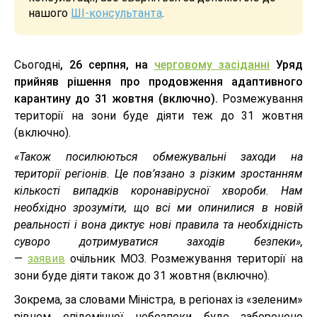
нашого
ШІ-консультанта
.
Сьогодні
, 26 серпня, на
черговому засіданні
Уряд
прийняв рішення про продовження адаптивного
карантину до 31 жовтня (включно).
Розмежування
території на зони буде діяти теж до 31 жовтня
(включно).
«Також посилюються обмежувальні заходи на
території регіонів. Це пов’язано з різким зростанням
кількості випадків коронавірусної хвороби. Нам
необхідно зрозуміти, що всі ми опинилися в новій
реальності і вона диктує нові правила та необхідність
суворо дотримуватися заходів безпеки»,
—
заявив
очільник МОЗ. Розмежування території на
зони буде діяти також до 31 жовтня (включно).
Зокрема, за словами Міністра, в регіонах із «зеленим»
рівнем епідемічної небезпеки буде заборонено