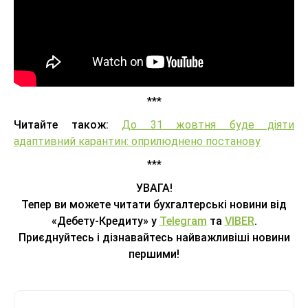
***
Читайте також:
До 31 жовтня буде діяти
адаптивний карантин: оприлюднено постанову
***
УВАГА!
Тепер ви можете читати бухгалтерські новини від
«Дебету-Кредиту» у
Telegram
та
VIBER
.
Приєднуйтесь і дізнавайтесь найважливіші новини
першими!