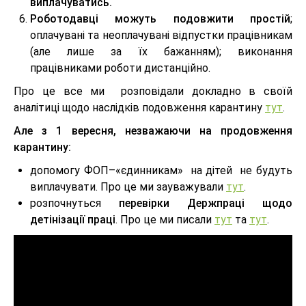
виплачуватись.
Роботодавці можуть подовжити простій
;
оплачувані та неоплачувані відпустки працівникам
(але лише за їх бажанням); виконання
працівниками роботи дистанційно.
Про це все ми розповідали докладно в своїй
аналітиці щодо наслідків подовження карантину
тут
.
Але з 1 вересня, незважаючи на продовження
карантину:
допомогу ФОП–«єдинникам» на дітей не будуть
виплачувати. Про це ми зауважували
тут
.
розпочнуться
перевірки Держпраці щодо
детінізації праці
. Про це ми писали
тут
та
тут
.