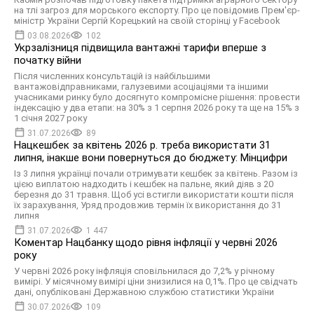
на тлі загроз для морського експорту. Про це повідомив Прем'єр-
міністр України Сергій Корецький на своїй сторінці у Facebook
03.08.2026
102
Укрзалізниця підвищила вантажні тарифи вперше з
початку війни
Після численних консультацій із найбільшими
вантажовідправниками, галузевими асоціаціями та іншими
учасниками ринку було досягнуто компромісне рішення: провести
індексацію у два етапи: на 30% з 1 серпня 2026 року та ще на 15% з
1 січня 2027 року
31.07.2026
89
Нацкешбек за квітень 2026 р. треба використати 31
липня, інакше вони повернуться до бюджету: Мінцифри
Із 3 липня українці почали отримувати кешбек за квітень. Разом із
цією виплатою надходить і кешбек на пальне, який діяв з 20
березня до 31 травня. Щоб усі встигли використати кошти після
їх зарахування, Уряд продовжив термін їх використання до 31
липня
31.07.2026
1 447
Коментар Нацбанку щодо рівня інфляції у червні 2026
року
У червні 2026 року інфляція сповільнилася до 7,2% у річному
вимірі. У місячному вимірі ціни знизилися на 0,1%. Про це свідчать
дані, опубліковані Державною службою статистики України
30.07.2026
109