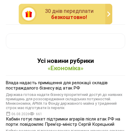
30 днiв передплати
безкоштовно!
Усі новини рубрики
«Економіка»
Влада надасть приміщення для релокації складів
постраждалого бізнесу від атак РФ
Держава готова надати бізнесу пріоритетний доступ до наявних
приміщень для розосередження складських потужностей.
Мінекономіки, АРМА та Фонду державного майна у триденний
строк має підготувати їх перелік
06.08.2026
661
Кабмін готує пакет підтримки аграріїв після атак РФ на
порти: повідомляє Прем’єр-міністр Сергій Корецький
Кабмін розпочав підготовку пакета підтримки аграрного сектору