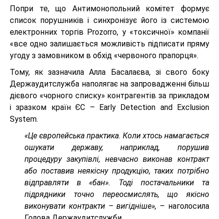
Попри те, що Антимонопольний комітет формує
список порушників і синхронізує його із системою
електронних торгів Prozorro, у «токсичної» компанії
«все одно залишається можливість підписати пряму
угоду з замовником в обхід «червоного прапорця».
Тому, як зазначила Алла Басалаєва, зі свого боку
Держаудитслужба наполягає на запровадженні більш
дієвого «чорного списку» контрагентів за прикладом
і зразком країн ЄС – Early Detection and Exclusion
System.
«Це європейська практика. Коли хтось намагається
ошукати державу, наприклад, порушив
процедуру
закупівлі
, невчасно виконав контракт
або поставив неякісну продукцію, таких потрібно
відправляти в «бан». Тоді постачальники та
підрядники точно переосмислять, що якісно
виконувати контракти – вигідніше»,
– наголосила
Голова Держаудитслужби.