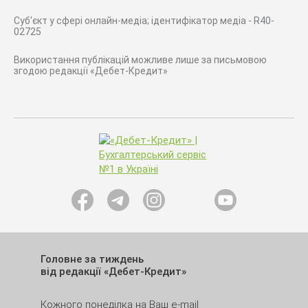
Суб'єкт у сфері онлайн-медіа; ідентифікатор медіа - R40-
02725
Використання публікацій можливе лише за письмовою
згодою редакції «Дебет-Кредит»
Головне за тиждень
від редакції «Дебет-Кредит»
Кожного понеділка на Ваш e-mail