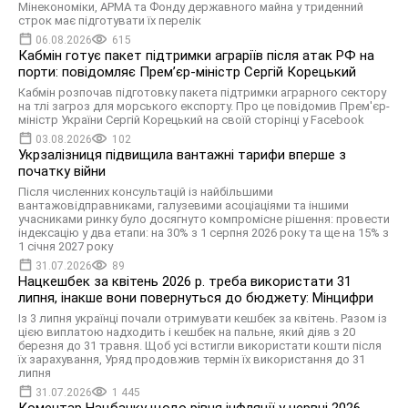
Мінекономіки, АРМА та Фонду державного майна у триденний
строк має підготувати їх перелік
06.08.2026
615
Кабмін готує пакет підтримки аграріїв після атак РФ на
порти: повідомляє Прем’єр-міністр Сергій Корецький
Кабмін розпочав підготовку пакета підтримки аграрного сектору
на тлі загроз для морського експорту. Про це повідомив Прем'єр-
міністр України Сергій Корецький на своїй сторінці у Facebook
03.08.2026
102
Укрзалізниця підвищила вантажні тарифи вперше з
початку війни
Після численних консультацій із найбільшими
вантажовідправниками, галузевими асоціаціями та іншими
учасниками ринку було досягнуто компромісне рішення: провести
індексацію у два етапи: на 30% з 1 серпня 2026 року та ще на 15% з
1 січня 2027 року
31.07.2026
89
Нацкешбек за квітень 2026 р. треба використати 31
липня, інакше вони повернуться до бюджету: Мінцифри
Із 3 липня українці почали отримувати кешбек за квітень. Разом із
цією виплатою надходить і кешбек на пальне, який діяв з 20
березня до 31 травня. Щоб усі встигли використати кошти після
їх зарахування, Уряд продовжив термін їх використання до 31
липня
31.07.2026
1 445