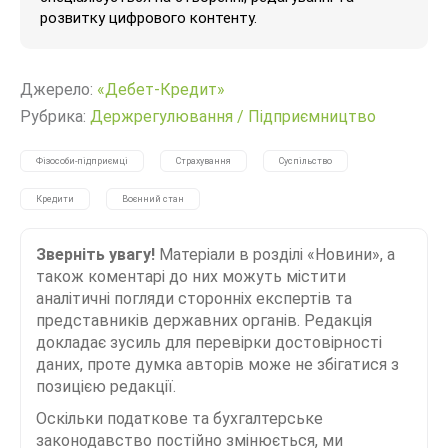
розвитку цифрового контенту.
Джерело:
«Дебет-Кредит»
Рубрика:
Держрегулювання
/
Підприємництво
Фізособи-підприємці
Страхування
Суспільство
Кредити
Воєнний стан
Зверніть увагу!
Матеріали в розділі «Новини», а
також коментарі до них можуть містити
аналітичні погляди сторонніх експертів та
представників державних органів. Редакція
докладає зусиль для перевірки достовірності
даних, проте думка авторів може не збігатися з
позицією редакції.
Оскільки податкове та бухгалтерське
законодавство постійно змінюється, ми