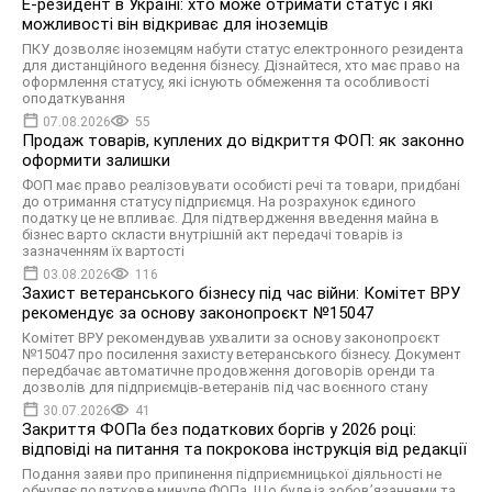
Е-резидент в Україні: хто може отримати статус і які
можливості він відкриває для іноземців
ПКУ дозволяє іноземцям набути статус електронного резидента
для дистанційного ведення бізнесу. Дізнайтеся, хто має право на
оформлення статусу, які існують обмеження та особливості
оподаткування
07.08.2026
55
Продаж товарів, куплених до відкриття ФОП: як законно
оформити залишки
ФОП має право реалізовувати особисті речі та товари, придбані
до отримання статусу підприємця. На розрахунок єдиного
податку це не впливає. Для підтвердження введення майна в
бізнес варто скласти внутрішній акт передачі товарів із
зазначенням їх вартості
03.08.2026
116
Захист ветеранського бізнесу під час війни: Комітет ВРУ
рекомендує за основу законопроєкт №15047
Комітет ВРУ рекомендував ухвалити за основу законопроєкт
№15047 про посилення захисту ветеранського бізнесу. Документ
передбачає автоматичне продовження договорів оренди та
дозволів для підприємців-ветеранів під час воєнного стану
30.07.2026
41
Закриття ФОПа без податкових боргів у 2026 році:
відповіді на питання та покрокова інструкція від редакції
Подання заяви про припинення підприємницької діяльності не
обнуляє податкове минуле ФОПа. Що буде із зобов’язаннями та