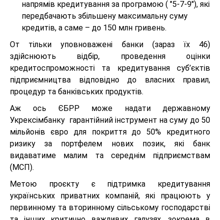
напрямів кредитування за програмою ( "5-7-9"), які
передбачають збільшену максимальну суму
кредитів, а саме – до 150 млн гривень.
От тільки уповноважені банки (зараз їх 46)
здійснюють відбір, проведення оцінки
кредитоспроможності та кредитування суб’єктів
підприємництва відповідно до власних правил,
процедур та банківських продуктів.
Аж ось ЄБРР може надати державному
Укрексімбанку гарантійний інструмент на суму до 50
мільйонів євро для покриття до 50% кредитного
ризику за портфелем нових позик, які банк
видаватиме малим та середнім підприємствам
(МСП).
Метою проєкту є підтримка кредитування
українських приватних компаній, які працюють у
первинному та вторинному сільському господарстві
та інших критично важливих галузях, зокрема в