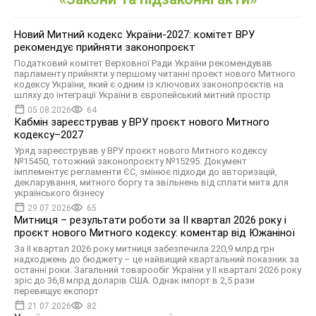
Новий Митний кодекс України-2027: комітет ВРУ
рекомендує прийняти законопроєкт
Податковий комітет Верховної Ради України рекомендував
парламенту прийняти у першому читанні проект нового Митного
кодексу України, який є одним із ключових законопроєктів на
шляху до інтеграції України в європейський митний простір
05.08.2026
64
Кабмін зареєстрував у ВРУ проєкт нового Митного
кодексу–2027
Уряд зареєстрував у ВРУ проєкт нового Митного кодексу
№15450, тотожний законопроєкту №15295. Документ
імплементує регламенти ЄС, змінює підходи до авторизацій,
декларування, митного боргу та звільнень від сплати мита для
українського бізнесу
29.07.2026
65
Митниця – результати роботи за ІІ квартал 2026 року і
проєкт нового Митного кодексу: коментар від Южаніної
За ІІ квартал 2026 року митниця забезпечила 220,9 млрд грн
надходжень до бюджету – це найвищий квартальний показник за
останні роки. Загальний товарообіг України у ІІ кварталі 2026 року
зріс до 36,8 млрд доларів США. Однак імпорт в 2,5 рази
перевищує експорт
21.07.2026
82