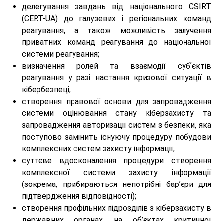
делегування завдань від національного CSIRT
(CERT-UA) до галузевих і регіональних команд
реагування, а також можливість залучення
приватних команд реагування до національної
системи реагування;
визначення ролей та взаємодії субʼєктів
реагування у разі настання кризової ситуації в
кібербезпеці;
створення правової основи для запровадження
системи оцінювання стану кіберзахисту та
запровадження авторизації систем з безпеки, яка
поступово замінить існуючу процедуру побудови
комплексних систем захисту інформації;
суттєве вдосконалення процедури створення
комплексної системи захисту інформації
(зокрема, прибираються непотрібні барʼєри для
підтвердження відповідності);
створення профільних підрозділів з кіберзахисту в
державних органах, на об’єктах критичної