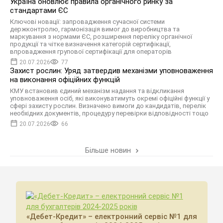
Україна оновлює правила органічного ринку за
стандартами ЄС
Ключові новації: запровадження сучасної системи
держконтролю, гармонізація вимог до виробництва та
маркування з нормами ЄС, розширення переліку органічної
продукції та чітке визначення категорій сертифікації,
впровадження групової сертифікації для операторів
20.07.2026
77
Захист рослин: Уряд затвердив механізми уповноваження
на виконання офіційних функцій
КМУ встановив єдиний механізм надання та відкликання
уповноваження осіб, які виконуватимуть окремі офіційні функції у
сфері захисту рослин. Визначено вимоги до кандидатів, перелік
необхідних документів, процедуру перевірки відповідності тощо
20.07.2026
66
Більше новин
«Дебет-Кредит» – електронний сервіс №1 для