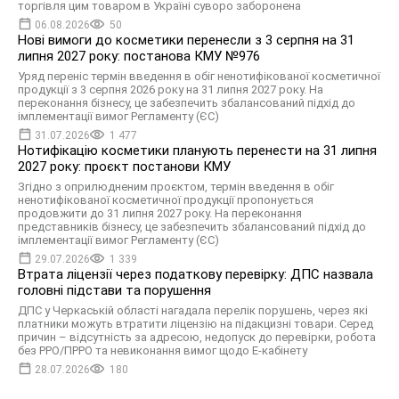
торгівля цим товаром в Україні суворо заборонена
06.08.2026
50
Нові вимоги до косметики перенесли з 3 серпня на 31
липня 2027 року: постанова КМУ №976
Уряд переніс термін введення в обіг ненотифікованої косметичної
продукції з 3 серпня 2026 року на 31 липня 2027 року. На
переконання бізнесу, це забезпечить збалансований підхід до
імплементації вимог Регламенту (ЄС)
31.07.2026
1 477
Нотифікацію косметики планують перенести на 31 липня
2027 року: проєкт постанови КМУ
Згідно з оприлюдненим проєктом, термін введення в обіг
ненотифікованої косметичної продукції пропонується
продовжити до 31 липня 2027 року. На переконання
представників бізнесу, це забезпечить збалансований підхід до
імплементації вимог Регламенту (ЄС)
29.07.2026
1 339
Втрата ліцензії через податкову перевірку: ДПС назвала
головні підстави та порушення
ДПС у Черкаській області нагадала перелік порушень, через які
платники можуть втратити ліцензію на підакцизні товари. Серед
причин – відсутність за адресою, недопуск до перевірки, робота
без РРО/ПРРО та невиконання вимог щодо Е-кабінету
28.07.2026
180