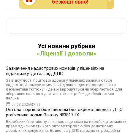
безкоштовно!
Усі новини рубрики
«Ліцензії і дозволи»
Зазначення кадастрових номерів у ліцензіях на
підакцизку: деталі від ДПС
За відсутності поштової адреси у ліцензіях зазначаються
кадастрові номери земельних ділянок: для вирощування та
ферментації тютюну — де він вирощується чи зберігається; для
зберігання пального для власних потреб — де зберігається
пальне
07.08.2026
99
Оптова торгівля біоетанолом без окремої ліцензії: ДПС
роз'яснила норми Закону №3817-IX
Виробники біоетанолу з чинною ліцензією на виробництво мають
право здійснювати його оптову торгівлю без додаткових
дозвільних документів. Водночас у ДПС нагадують: роздрібна