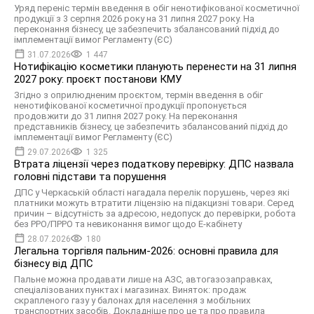
Уряд переніс термін введення в обіг ненотифікованої косметичної
продукції з 3 серпня 2026 року на 31 липня 2027 року. На
переконання бізнесу, це забезпечить збалансований підхід до
імплементації вимог Регламенту (ЄС)
31.07.2026
1 447
Нотифікацію косметики планують перенести на 31 липня
2027 року: проєкт постанови КМУ
Згідно з оприлюдненим проєктом, термін введення в обіг
ненотифікованої косметичної продукції пропонується
продовжити до 31 липня 2027 року. На переконання
представників бізнесу, це забезпечить збалансований підхід до
імплементації вимог Регламенту (ЄС)
29.07.2026
1 325
Втрата ліцензії через податкову перевірку: ДПС назвала
головні підстави та порушення
ДПС у Черкаській області нагадала перелік порушень, через які
платники можуть втратити ліцензію на підакцизні товари. Серед
причин – відсутність за адресою, недопуск до перевірки, робота
без РРО/ПРРО та невиконання вимог щодо Е-кабінету
28.07.2026
180
Легальна торгівля пальним-2026: основні правила для
бізнесу від ДПС
Пальне можна продавати лише на АЗС, автогазозаправках,
спеціалізованих пунктах і магазинах. Виняток: продаж
скрапленого газу у балонах для населення з мобільних
транспортних засобів. Докладніше про це та про правила