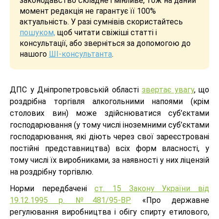
законодавство складне і мінливе, тож на даний
момент редакція не гарантує її 100%
актуальність. У разі сумнівів скористайтесь
пошуком,
щоб читати свіжіші статті і
консультації, або зверніться за допомогою до
нашого
ШІ-консультанта
.
ДПС у Дніпропетровській області
звертає увагу
, що
роздрібна торгівля алкогольними напоями (крім
столових вин) може здійснюватися суб’єктами
господарювання (у тому числі іноземними суб’єктами
господарювання, які діють через свої зареєстровані
постійні представництва) всіх форм власності, у
тому числі їх виробниками, за наявності у них ліцензій
на роздрібну торгівлю.
Норми передбачені
ст. 15 Закону України від
19.12.1995 р. №481/95-ВР
«Про державне
регулювання виробництва і обігу спирту етилового,