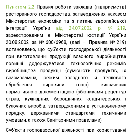
Пунктом 2.2
Правил роботи закладів (підприємств)
ресторанного господарства, затверджених наказом
Міністерства економіки та з питань європейської
інтеграції України
від 24.07.2002 р. №219
,
зареєстрованим в Міністерстві юстиції України
20.08.2002 за №680/6968, (далі – Правила №219)
встановлено, що суб’єкти господарської діяльності
при виготовленні продукції власного виробництва
повинні додержуватися технологічних режимів
виробництва продукції (сумісність продуктів, їх
взаємозаміна, режим холодного й теплового
оброблення сировини тощо), визначених
нормативною документацією (збірниками рецептур
страв, кулінарних, борошняних кондитерських і
булочних виробів, затвердженими в установленому
порядку, державними стандартами, технічними
умовами, а також Санітарними правилами).
Суб’єкти господарської діяльності при користуванні