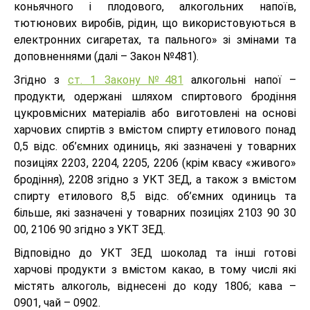
коньячного і плодового, алкогольних напоїв,
тютюнових виробів, рідин, що використовуються в
електронних сигаретах, та пального» зі змінами та
доповненнями (далі – Закон №481).
Згідно з
ст. 1 Закону №481
алкогольні напої –
продукти, одержані шляхом спиртового бродіння
цукровмісних матеріалів або виготовлені на основі
харчових спиртів з вмістом спирту етилового понад
0,5 відс. об’ємних одиниць, які зазначені у товарних
позиціях 2203, 2204, 2205, 2206 (крім квасу «живого»
бродіння), 2208 згідно з УКТ ЗЕД, а також з вмістом
спирту етилового 8,5 відс. об’ємних одиниць та
більше, які зазначені у товарних позиціях 2103 90 30
00, 2106 90 згідно з УКТ ЗЕД.
Відповідно до УКТ ЗЕД шоколад та інші готові
харчові продукти з вмістом какао, в тому числі які
містять алкоголь, віднесені до коду 1806; кава –
0901, чай – 0902.