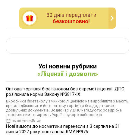
30 днiв передплати
безкоштовно!
Усі новини рубрики
«Ліцензії і дозволи»
Оптова торгівля біоетанолом без окремої ліцензії: ДПС
роз'яснила норми Закону №3817-IX
Виробники біоетанолу з чинною ліцензією на виробництво мають
право здійснювати його оптову торгівлю без додаткових
дозвільних документів. Водночас у ДПС нагадують: роздрібна
торгівля цим товаром в Україні суворо заборонена
06.08.2026
46
Нові вимоги до косметики перенесли з 3 серпня на 31
липня 2027 року: постанова КМУ №976